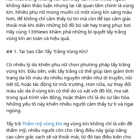
không dám thảo luận nhưng lại rất quan tâm chính là vùng
kín. Nhiều phụ nữ mong muốn có một vùng kín sáng màu
hơn, để không chỉ cảm thấy tự tin mà còn để tạo cảm giác
thoải mái khi diện những bộ đồ bó sát hay trang phục bơi.
Hãy cùng 139News khám phá những bí quyết tẩy trắng
vùng kín an toàn và hiệu quả.
## 1. Tại Sao Cần Tẩy Trắng Vùng Kín?
Có nhiều lý do khiến phụ nữ chọn phương pháp tẩy trắng
vùng kín. Đầu tiên, việc tẩy trắng có thể giúp làm giảm tình
trạng da tối màu do nhiều nguyên nhân như di truyền, nội
tiết tố, hoặc tác động từ môi trường. Hơn nữa, sự thay đổi
màu sắc da ở vùng kín có thể do cọ xát với đồ lót, ma sát
trong quá trình vận động, hoặc thậm chí là do sự lão hóa.
Những yếu tố này khiến nhiều người cảm thấy tự ti và ngại
ngùng.
Tẩy trắ
Thẩm mỹ vùng kín
ng vùng kín không chỉ là vấn đề
thẩm mỹ; nhiều người còn cho rằng điều này giúp nâng
cao cảm giác sạch sẽ và thoải mái, từ đó tạo điều kiện cho