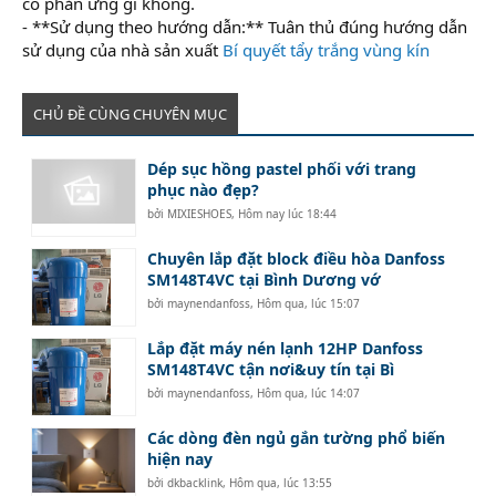
có phản ứng gì không.
- **Sử dụng theo hướng dẫn:** Tuân thủ đúng hướng dẫn
sử dụng của nhà sản xuất
Bí quyết tẩy trắng vùng kín
CHỦ ĐỀ CÙNG CHUYÊN MỤC
Dép sục hồng pastel phối với trang
phục nào đẹp?
bởi
MIXIESHOES
,
Hôm nay lúc 18:44
Chuyên lắp đặt block điều hòa Danfoss
SM148T4VC tại Bình Dương vớ
bởi
maynendanfoss
,
Hôm qua, lúc 15:07
Lắp đặt máy nén lạnh 12HP Danfoss
SM148T4VC tận nơi&uy tín tại Bì
bởi
maynendanfoss
,
Hôm qua, lúc 14:07
Các dòng đèn ngủ gắn tường phổ biến
hiện nay
bởi
dkbacklink
,
Hôm qua, lúc 13:55