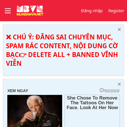
Đăng nhập
Register
❌ CHÚ Ý: ĐĂNG SAI CHUYÊN MỤC,
SPAM RÁC CONTENT, NỘI DUNG CỜ
BẠC👉 DELETE ALL + BANNED VĨNH
VIỄN