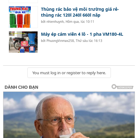
Thùng rác bảo vệ môi trường giá rẻ-
thùng rác 120l 240l 660l nắp
bởi
nhienhuynh
,
Hôm qua, lúc 10:11
Máy ép cám viên 4 lô - 1 pha VM180-4L
bởi
PhuongVinmax258
,
Thứ sáu lúc 16:13
You must log in or register to reply here.