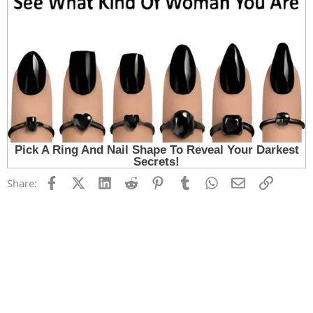
Facebook
X (Twitter)
LinkedIn
Reddit
Pinterest
Tumblr
WhatsApp
Email
Link
Share: