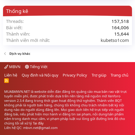
Thống kê
Threads
157,518
Bài viết
164,006
Thành viên
15,644
Thành viên mới nhất
kubetso1com
Dịch vụ khác
MBVN
Tiếng Việt
Liên hệ
Quy định và Nội quy
Privacy Policy
Trợ giúp
Trang chủ
R
S
S
MUABANVN.NET là website diễn đàn đăng tin quảng cáo
mua bán rao vặt
trực
tuyến miễn phí, được phát triển dựa trên nền tảng mã nguồn mở Xenforo
version 2.3.4 đang trong thời gian hoạt động thử nghiệm. Thành viên BQT
không phải là người bán hàng, chúng tôi không chịu trách nhiệm bất kỳ nội
dung nào do người dùng đăng lên. Mọi giao dịch liên hệ trực tiếp với người
đăng bài, nếu phát hiện mọi hành vi đăng tin sai phạm, nội dung/sản phẩm
nằm trong danh mục cấm, vi phạm pháp luật vui lòng gửi đường link đó cho
chúng tôi sẽ xử lý
Tại đây
Liên hệ QC: mbvn.net@gmail.com