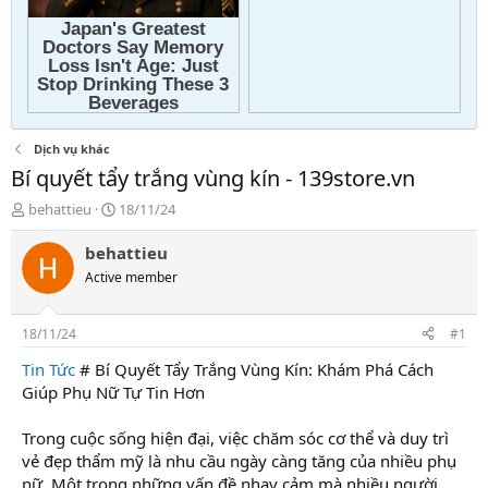
Dịch vụ khác
Bí quyết tẩy trắng vùng kín - 139store.vn
T
N
behattieu
18/11/24
h
g
r
à
behattieu
e
y
Active member
a
g
d
ử
s
i
18/11/24
#1
t
a
Tin Tức
# Bí Quyết Tẩy Trắng Vùng Kín: Khám Phá Cách
r
Giúp Phụ Nữ Tự Tin Hơn
t
e
Trong cuộc sống hiện đại, việc chăm sóc cơ thể và duy trì
r
vẻ đẹp thẩm mỹ là nhu cầu ngày càng tăng của nhiều phụ
nữ. Một trong những vấn đề nhạy cảm mà nhiều người