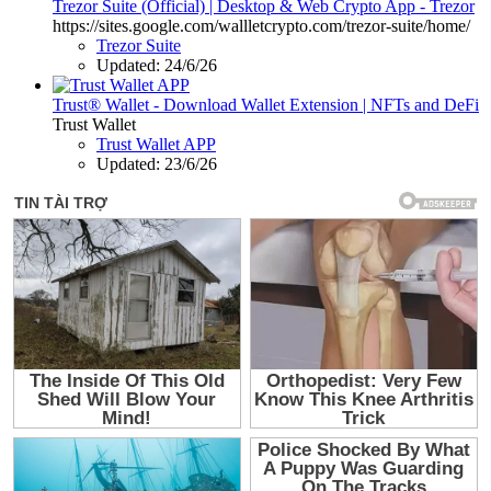
Trezor Suite (Official) | Desktop & Web Crypto App - Trezor
https://sites.google.com/wallletcrypto.com/trezor-suite/home/
Trezor Suite
Updated:
24/6/26
Trust® Wallet - Download Wallet Extension | NFTs and DeFi
Trust Wallet
Trust Wallet APP
Updated:
23/6/26