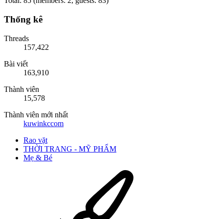
Total: 85 (members: 2, guests: 83)
Thống kê
Threads
157,422
Bài viết
163,910
Thành viên
15,578
Thành viên mới nhất
kuwinkccom
Rao vặt
THỜI TRANG - MỸ PHẨM
Mẹ & Bé