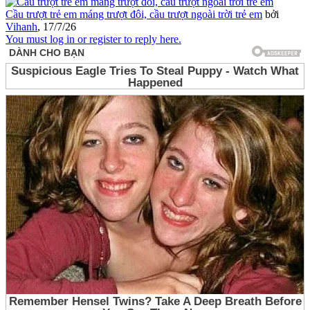
Cầu trượt trẻ em máng trượt đôi, cầu trượt ngoài trời trẻ em
bởi
Vihanh
,
17/7/26
You must log in or register to reply here.