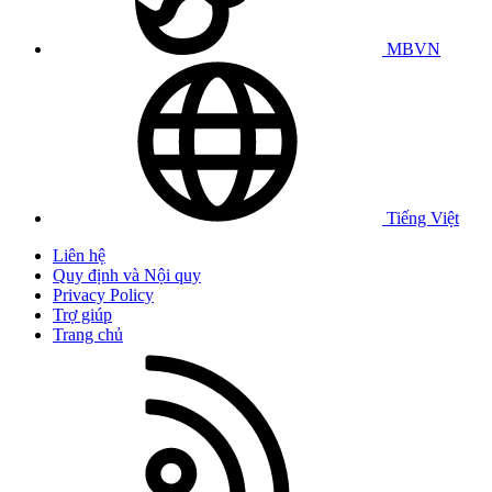
MBVN
Tiếng Việt
Liên hệ
Quy định và Nội quy
Privacy Policy
Trợ giúp
Trang chủ