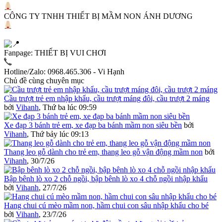
CÔNG TY TNHH THIẾT BỊ MẦM NON ÁNH DƯƠNG
Fanpage: THIẾT BỊ VUI CHƠI
Hotline/Zalo: 0968.465.306 - Vi Hạnh
Chủ đề cùng chuyên mục
Cầu trượt trẻ em nhập khẩu, cầu trượt máng đôi, cầu trượt 2 máng
bởi
Vihanh
,
Thứ ba lúc 09:59
Xe đạp 3 bánh trẻ em, xe đạp ba bánh mầm non siêu bền
bởi
Vihanh
,
Thứ bảy lúc 09:13
Thang leo gỗ dành cho trẻ em, thang leo gỗ vận động mầm non
bởi
Vihanh
,
30/7/26
Bập bênh lò xo 2 chỗ ngồi, bập bênh lò xo 4 chỗ ngồi nhập khẩu
bởi
Vihanh
,
27/7/26
Hang chui cú mèo mầm non, hầm chui con sâu nhập khẩu cho bé
bởi
Vihanh
,
23/7/26