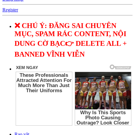
Register
❌ CHÚ Ý: ĐĂNG SAI CHUYÊN
MỤC, SPAM RÁC CONTENT, NỘI
DUNG CỜ BẠC👉 DELETE ALL +
BANNED VĨNH VIỄN
Rao vặt