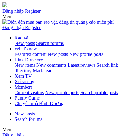
Đăng nhập
Register
Menu
Đăng nhập
Register
Rao vặt
New posts
Search forums
What's new
Featured content
New posts
New profile posts
Link Directory
New items
New comments
Latest reviews
Search link
directory
Mark read
Xem TV
Xổ số đây
Members
Current visitors
New profile posts
Search profile posts
Funny Game
Chuyển nhà Bình Dương
New posts
Search forums
Menu
Đăng nhập