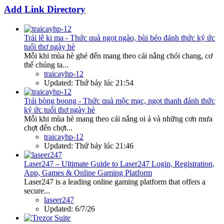
Add Link Directory
Trái lê ki ma - Thức quà ngọt ngào, bùi béo đánh thức ký ức
tuổi thơ ngày hè
Mỗi khi mùa hè ghé đến mang theo cái nắng chói chang, cơ
thể chúng ta...
traicayhp-12
Updated:
Thứ bảy lúc 21:54
Trái bòng boong - Thức quà mộc mạc, ngọt thanh đánh thức
ký ức tuổi thơ ngày hè
Mỗi khi mùa hè mang theo cái nắng oi ả và những cơn mưa
chợt đến chợt...
traicayhp-12
Updated:
Thứ bảy lúc 21:46
Laser247 – Ultimate Guide to Laser247 Login, Registration,
App, Games & Online Gaming Platform
Laser247 is a leading online gaming platform that offers a
secure...
laseer247
Updated:
6/7/26