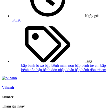
Ngày gửi
5/6/26
Tags
bập bênh lò xo
bập bênh mầm non
bập bênh trẻ em
bập
bênh đòn
bập bênh đòn nhập khẩu
bập bênh đòn trẻ em
Vihanh
Member
Tham gia ngày