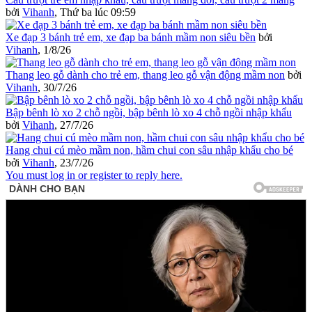
bởi
Vihanh
,
Thứ ba lúc 09:59
Xe đạp 3 bánh trẻ em, xe đạp ba bánh mầm non siêu bền
bởi
Vihanh
,
1/8/26
Thang leo gỗ dành cho trẻ em, thang leo gỗ vận động mầm non
bởi
Vihanh
,
30/7/26
Bập bênh lò xo 2 chỗ ngồi, bập bênh lò xo 4 chỗ ngồi nhập khẩu
bởi
Vihanh
,
27/7/26
Hang chui cú mèo mầm non, hầm chui con sâu nhập khẩu cho bé
bởi
Vihanh
,
23/7/26
You must log in or register to reply here.