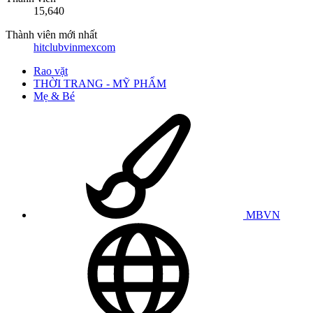
15,640
Thành viên mới nhất
hitclubvinmexcom
Rao vặt
THỜI TRANG - MỸ PHẨM
Mẹ & Bé
MBVN