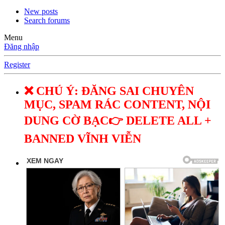
New posts
Search forums
Menu
Đăng nhập
Register
❌ CHÚ Ý: ĐĂNG SAI CHUYÊN
MỤC, SPAM RÁC CONTENT, NỘI
DUNG CỜ BẠC👉 DELETE ALL +
BANNED VĨNH VIỄN