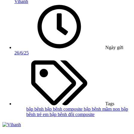
Vihanh
Ngày gửi
26/6/25
Tags
bập bênh
bập bênh composite
bập bênh mầm non
bập
bênh trẻ em
bập bênh đôi composite