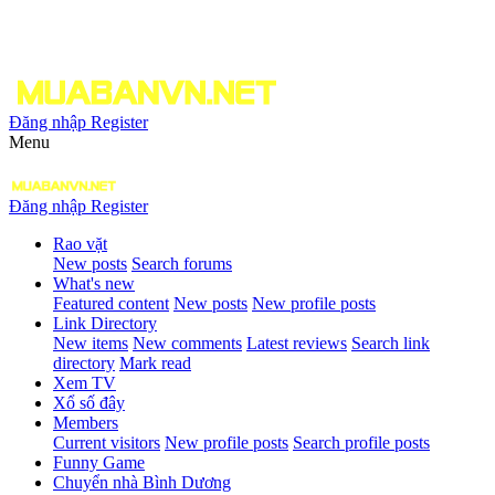
Đăng nhập
Register
Menu
Đăng nhập
Register
Rao vặt
New posts
Search forums
What's new
Featured content
New posts
New profile posts
Link Directory
New items
New comments
Latest reviews
Search link
directory
Mark read
Xem TV
Xổ số đây
Members
Current visitors
New profile posts
Search profile posts
Funny Game
Chuyển nhà Bình Dương