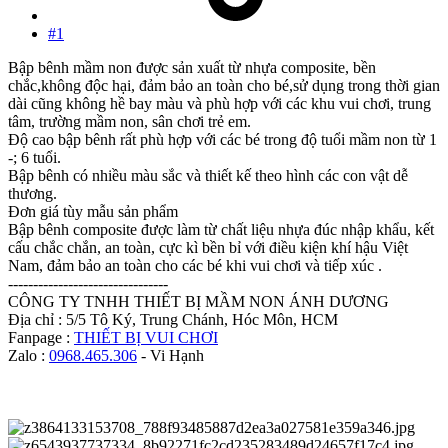
#1
Bập bênh mầm non được sản xuất từ nhựa composite, bền
chắc,không độc hại, đảm bảo an toàn cho bé,sử dụng trong thời gian
dài cũng không hề bay màu và phù hợp với các khu vui chơi, trung
tâm, trường mầm non, sân chơi trẻ em.
Độ cao bập bênh rất phù hợp với các bé trong độ tuổi mầm non từ 1
-; 6 tuổi.
Bập bênh có nhiều màu sắc và thiết kế theo hình các con vật dễ
thương.
Đơn giá tùy mẫu sản phẩm
Bập bênh composite được làm từ chất liệu nhựa đúc nhập khẩu, kết
cấu chắc chắn, an toàn, cực kì bền bỉ với điều kiện khí hậu Việt
Nam, đảm bảo an toàn cho các bé khi vui chơi và tiếp xúc .
--------------------------------
CÔNG TY TNHH THIẾT BỊ MẦM NON ÁNH DƯƠNG
Địa chỉ : 5/5 Tô Ký, Trung Chánh, Hóc Môn, HCM
Fanpage :
THIẾT BỊ VUI CHƠI
Zalo :
0968.465.306
- Vi Hạnh