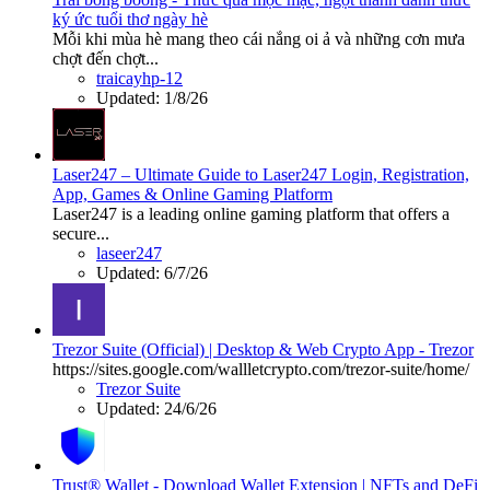
ký ức tuổi thơ ngày hè
Mỗi khi mùa hè mang theo cái nắng oi ả và những cơn mưa
chợt đến chợt...
traicayhp-12
Updated:
1/8/26
Laser247 – Ultimate Guide to Laser247 Login, Registration,
App, Games & Online Gaming Platform
Laser247 is a leading online gaming platform that offers a
secure...
laseer247
Updated:
6/7/26
Trezor Suite (Official) | Desktop & Web Crypto App - Trezor
https://sites.google.com/wallletcrypto.com/trezor-suite/home/
Trezor Suite
Updated:
24/6/26
Trust® Wallet - Download Wallet Extension | NFTs and DeFi