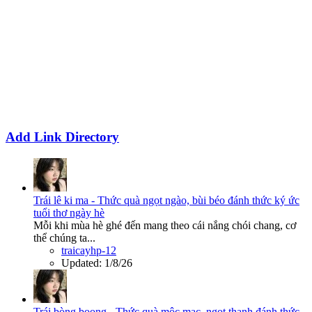
Add Link Directory
Trái lê ki ma - Thức quà ngọt ngào, bùi béo đánh thức ký ức
tuổi thơ ngày hè
Mỗi khi mùa hè ghé đến mang theo cái nắng chói chang, cơ
thể chúng ta...
traicayhp-12
Updated:
1/8/26
Trái bòng boong - Thức quà mộc mạc, ngọt thanh đánh thức