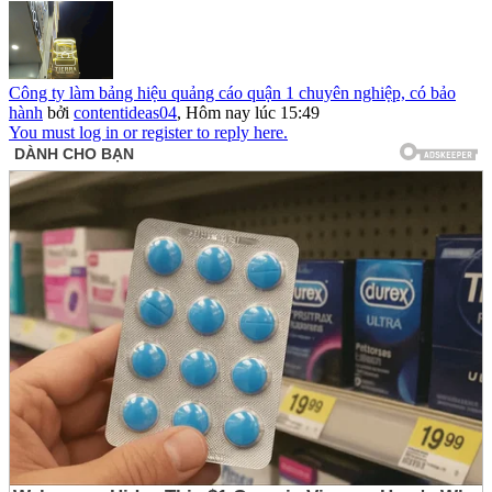
Công ty làm bảng hiệu quảng cáo quận 1 chuyên nghiệp, có bảo
hành
bởi
contentideas04
,
Hôm nay lúc 15:49
You must log in or register to reply here.