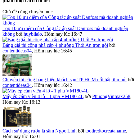
phẩm một cách chi tiết
Chủ đề cùng chuyên mục
Top 10 ưu điểm của Công tắc áp suất Danfoss mà doanh nghiệp
không
bởi
huybilalo
,
Hôm nay lúc 16:47
Bảng giá thi công nhà cấp 4 phường Thới An trọn gói
bởi
contentideas04
,
Hôm nay lúc 16:45
Chuyên thi công bảng hiệu khách sạn TP HCM nổi bật, thu hút
bởi
contentideas04
,
Hôm nay lúc 16:42
Máy ép cám viên 4 lô - 1 pha VM180-4L
bởi
PhuongVinmax258
,
Hôm nay lúc 16:13
Cách sử dụng rượu lá sâm Ngọc Linh
bởi
tootiredtocreataname
,
Hôm nay lúc 16:01