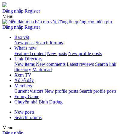
Đăng nhập
Register
Menu
Đăng nhập
Register
Rao vặt
New posts
Search forums
What's new
Featured content
New posts
New profile posts
Link Directory
New items
New comments
Latest reviews
Search link
directory
Mark read
Xem TV
Xổ số đây
Members
Current visitors
New profile posts
Search profile posts
Funny Game
Chuyển nhà Bình Dương
New posts
Search forums
Menu
Đăng nhập