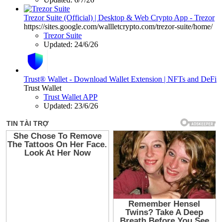
Trezor Suite (Official) | Desktop & Web Crypto App - Trezor
https://sites.google.com/wallletcrypto.com/trezor-suite/home/
Trezor Suite
Updated:
24/6/26
Trust® Wallet - Download Wallet Extension | NFTs and DeFi
Trust Wallet
Trust Wallet APP
Updated:
23/6/26