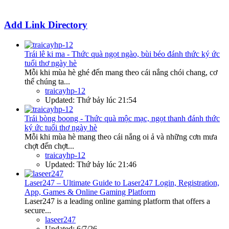
Add Link Directory
Trái lê ki ma - Thức quà ngọt ngào, bùi béo đánh thức ký ức
tuổi thơ ngày hè
Mỗi khi mùa hè ghé đến mang theo cái nắng chói chang, cơ
thể chúng ta...
traicayhp-12
Updated:
Thứ bảy lúc 21:54
Trái bòng boong - Thức quà mộc mạc, ngọt thanh đánh thức
ký ức tuổi thơ ngày hè
Mỗi khi mùa hè mang theo cái nắng oi ả và những cơn mưa
chợt đến chợt...
traicayhp-12
Updated:
Thứ bảy lúc 21:46
Laser247 – Ultimate Guide to Laser247 Login, Registration,
App, Games & Online Gaming Platform
Laser247 is a leading online gaming platform that offers a
secure...
laseer247
Updated:
6/7/26