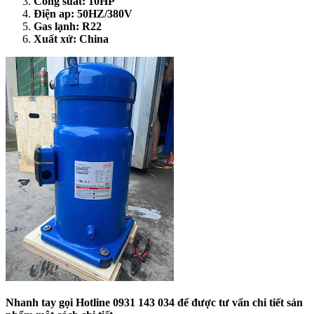
Công suất: 10HP
Điện ap: 50HZ/380V
Gas lạnh: R22
Xuất xứ: China
Nhanh tay gọi Hotline 0931 143 034 để được tư vấn chi tiết sản