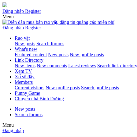
Đăng nhập
Register
Menu
Đăng nhập
Register
Rao vặt
New posts
Search forums
What's new
Featured content
New posts
New profile posts
Link Directory
New items
New comments
Latest reviews
Search link director
Xem TV
Xổ số đây
Members
Current visitors
New profile posts
Search profile posts
Funny Game
Chuyển nhà Bình Dương
New posts
Search forums
Menu
Đăng nhập