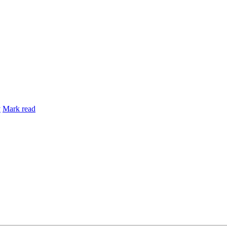
y
Mark read