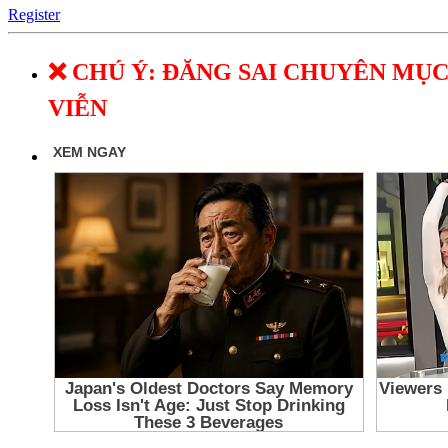
Register
❌ CHÚ Ý: ĐĂNG SAI CHUYÊN MỤC
VIỄN