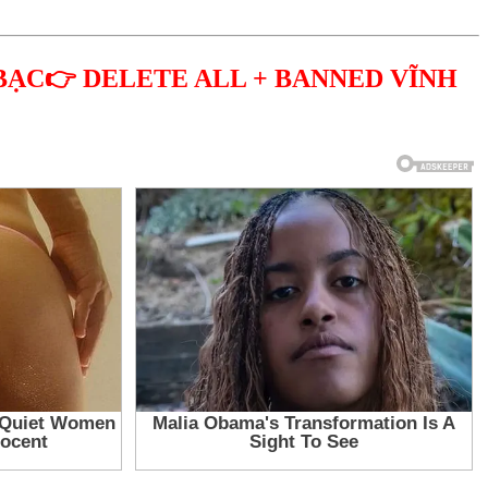
BẠC👉 DELETE ALL + BANNED VĨNH