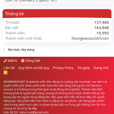
Total: 167 (members: 0, guests: 167)
Thống kê
Threads
157,460
Bài viết
163,948
Thành viên
15,593
Thành viên mới nhất
thongkexoso365com
Nội thất, Xây dựng
MBVN
Tiếng Việt
Liên hệ
Quy định và Nội quy
Privacy Policy
Trợ giúp
Trang chủ
R
S
S
MUABANVN.NET là website diễn đàn đăng tin quảng cáo
mua bán rao vặt
trực
tuyến miễn phí, được phát triển dựa trên nền tảng mã nguồn mở Xenforo
version 2.3.4 đang trong thời gian hoạt động thử nghiệm. Thành viên BQT
không phải là người bán hàng, chúng tôi không chịu trách nhiệm bất kỳ nội
dung nào do người dùng đăng lên. Mọi giao dịch liên hệ trực tiếp với người
đăng bài, nếu phát hiện mọi hành vi đăng tin sai phạm, nội dung/sản phẩm
nằm trong danh mục cấm, vi phạm pháp luật vui lòng gửi đường link đó cho
chúng tôi sẽ xử lý
Tại đây
Liên hệ QC: mbvn.net@gmail.com