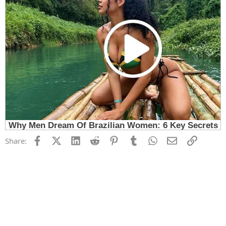
Facebook
X (Twitter)
LinkedIn
Reddit
Pinterest
Tumblr
WhatsApp
Email
Link
Share: