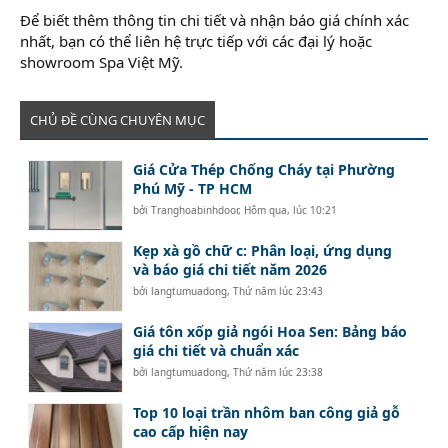
Để biết thêm thông tin chi tiết và nhận báo giá chính xác
nhất, bạn có thể liên hệ trực tiếp với các đại lý hoặc
showroom Spa Việt Mỹ.
CHỦ ĐỀ CÙNG CHUYÊN MỤC
Giá Cửa Thép Chống Cháy tại Phường
Phú Mỹ - TP HCM
bởi
Tranghoabinhdoor
,
Hôm qua, lúc 10:21
Kẹp xà gồ chữ c: Phân loại, ứng dụng
và báo giá chi tiết năm 2026
bởi
langtumuadong
,
Thứ năm lúc 23:43
Giá tôn xốp giả ngói Hoa Sen: Bảng báo
giá chi tiết và chuẩn xác
bởi
langtumuadong
,
Thứ năm lúc 23:38
Top 10 loại trần nhôm ban công giả gỗ
cao cấp hiện nay