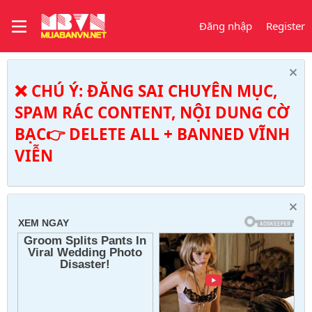
Đăng nhập
Register
❌ CHÚ Ý: ĐĂNG SAI CHUYÊN MỤC,
SPAM RÁC CONTENT, NỘI DUNG CỜ
BẠC👉 DELETE ALL + BANNED VĨNH
VIỄN