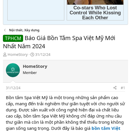
Nội thất, Xây dựng
Báo Giá Bồn Tắm Spa Việt Mỹ Mới
TPHCM
Nhất Năm 2024
T
N
HomeStory
31/12/24
h
g
r
à
HomeStory
e
y
Member
a
g
d
ử
s
i
31/12/24
#1
t
a
Bồn tắm Spa Việt Mỹ là một trong những sản phẩm cao
r
cấp, mang đến trải nghiệm thư giãn tuyệt vời cho người sử
t
dụng. Được sản xuất với công nghệ hiện đại và chất liệu
e
cao cấp, bồn tắm Spa Việt Mỹ không chỉ đáp ứng nhu cầu
r
thư giãn mà còn là một phần không thể thiếu trong không
gian sống sang trọng. Dưới đây là báo giá
bồn tắm Việt