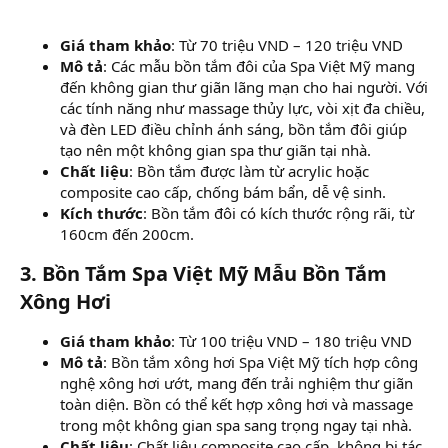
Giá tham khảo
: Từ 70 triệu VND – 120 triệu VND
Mô tả
: Các mẫu bồn tắm đôi của Spa Việt Mỹ mang
đến không gian thư giãn lãng mạn cho hai người. Với
các tính năng như massage thủy lực, vòi xịt đa chiều,
và đèn LED điều chỉnh ánh sáng, bồn tắm đôi giúp
tạo nên một không gian spa thư giãn tại nhà.
Chất liệu
: Bồn tắm được làm từ acrylic hoặc
composite cao cấp, chống bám bẩn, dễ vệ sinh.
Kích thước
: Bồn tắm đôi có kích thước rộng rãi, từ
160cm đến 200cm.
3. Bồn Tắm Spa Việt Mỹ Mẫu Bồn Tắm
Xông Hơi
Giá tham khảo
: Từ 100 triệu VND – 180 triệu VND
Mô tả
: Bồn tắm xông hơi Spa Việt Mỹ tích hợp công
nghệ xông hơi ướt, mang đến trải nghiệm thư giãn
toàn diện. Bồn có thể kết hợp xông hơi và massage
trong một không gian spa sang trọng ngay tại nhà.
Chất liệu
: Chất liệu composite cao cấp, không bị tác