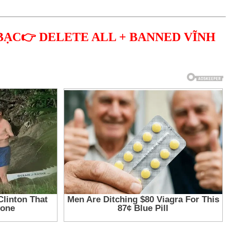
BẠC👉 DELETE ALL + BANNED VĨNH