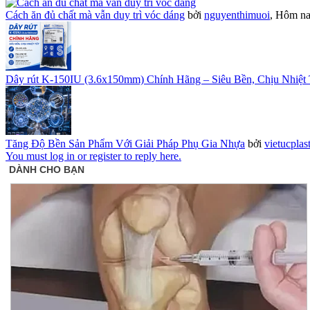
Cách ăn đủ chất mà vẫn duy trì vóc dáng
bởi
nguyenthimuoi
,
Hôm nay
Dây rút K-150IU (3.6x150mm) Chính Hãng – Siêu Bền, Chịu Nhiệt 
Tăng Độ Bền Sản Phẩm Với Giải Pháp Phụ Gia Nhựa
bởi
vietucplas
You must log in or register to reply here.