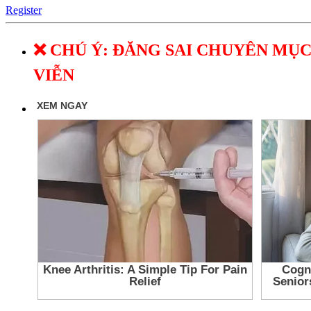
Register
❌ CHÚ Ý: ĐĂNG SAI CHUYÊN MỤC
VIỄN