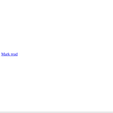
y
Mark read