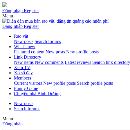
Đăng nhập
Register
Menu
Đăng nhập
Register
Rao vặt
New posts
Search forums
What's new
Featured content
New posts
New profile posts
Link Directory
New items
New comments
Latest reviews
Search link director
Xem TV
Xổ số đây
Members
Current visitors
New profile posts
Search profile posts
Funny Game
Chuyển nhà Bình Dương
New posts
Search forums
Menu
Đăng nhập