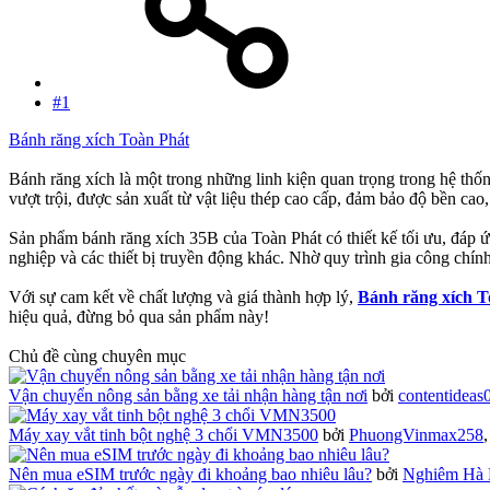
#1
Bánh răng xích Toàn Phát
Bánh răng xích là một trong những linh kiện quan trọng trong hệ thốn
vượt trội, được sản xuất từ vật liệu thép cao cấp, đảm bảo độ bền cao
Sản phẩm bánh răng xích 35B của Toàn Phát có thiết kế tối ưu, đáp 
nghiệp và các thiết bị truyền động khác. Nhờ quy trình gia công chí
Với sự cam kết về chất lượng và giá thành hợp lý,
Bánh răng xích T
hiệu quả, đừng bỏ qua sản phẩm này!
Chủ đề cùng chuyên mục
Vận chuyển nông sản bằng xe tải nhận hàng tận nơi
bởi
contentideas
Máy xay vắt tinh bột nghệ 3 chổi VMN3500
bởi
PhuongVinmax258
Nên mua eSIM trước ngày đi khoảng bao nhiêu lâu?
bởi
Nghiêm Hà 