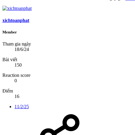
xichtoanphat
Member
Tham gia ngày
18/6/24
Bài viết
150
Reaction score
0
Điểm
16
11/2/25