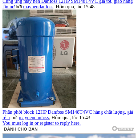
Cung ứng máy nén Danfoss 12HP SM148T4VC giá tốt, giao hàng
tận nơ
bởi
maynendanfoss
,
Hôm qua, lúc 15:48
Phân phối block 12HP Danfoss SM148T4VC hàng chất lượng, giá
rẻ tr
bởi
maynendanfoss
,
Hôm qua, lúc 15:43
You must log in or register to reply here.