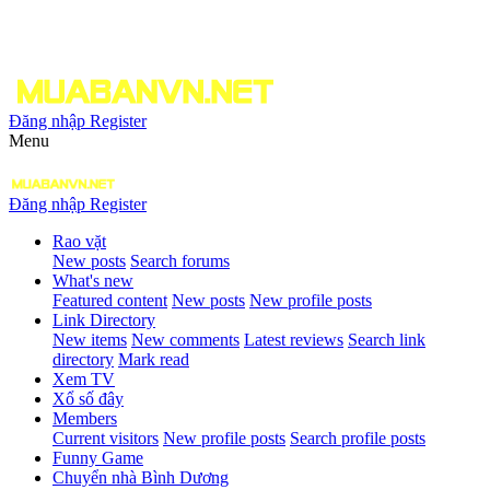
Đăng nhập
Register
Menu
Đăng nhập
Register
Rao vặt
New posts
Search forums
What's new
Featured content
New posts
New profile posts
Link Directory
New items
New comments
Latest reviews
Search link
directory
Mark read
Xem TV
Xổ số đây
Members
Current visitors
New profile posts
Search profile posts
Funny Game
Chuyển nhà Bình Dương