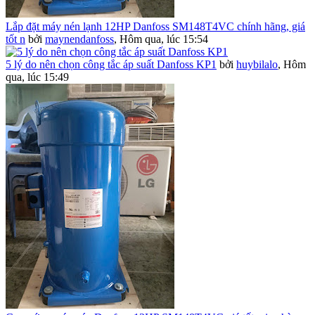
Lắp đặt máy nén lạnh 12HP Danfoss SM148T4VC chính hãng, giá
tốt n
bởi
maynendanfoss
,
Hôm qua, lúc 15:54
5 lý do nên chọn công tắc áp suất Danfoss KP1
bởi
huybilalo
,
Hôm
qua, lúc 15:49