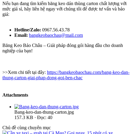
Nếu bạn đang tìm kiếm băng keo dán thùng carton chất lượng với
mức giá sỉ, hãy liên hệ ngay với chúng tôi để được tư vấn và báo
giá:
Hotline/Zalo:
0967.56.43.78
Email:
bangkeobaochau@mail.com
Băng Keo Bảo Châu – Giải pháp đóng gói hàng đầu cho doanh
nghiệp của bạn!
>>Xem chi tiết tại đây:
https://bangkeobaochau.com/bang-keo-dan-
thung-carton-giai-phap-dong-goi-ben-chac
Attachments
Bang-keo-dan-thung-carton.jpg
157.3 KB · Đọc: 40
Chủ đề cùng chuyên mục