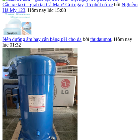
Cần xe taxi – grab tại Cà Mau? Gọi ngay, 15 phút có xe
bởi
Nghiêm
Hà My 123
,
Hôm nay lúc 15:08
Nên dưỡng ẩm hay cân bằng pH cho da
bởi
thudaumot
,
Hôm nay
lúc 01:32