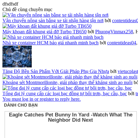
dfsdfsdf
Chủ đề cùng chuyên mục
Vận chuyển nông sản bằng xe tải nhận hàng tận nơi
bởi
contentideas
Máy khoan đất khung giá đỡ Turbo TB650
bởi
PhuongVinmax258
,
H
Nhà xe container HCM báo giá nhanh minh bạch
bởi
contentideas04
Tăng Độ Bền Sản Phẩm Với Giải Pháp Phụ Gia Nhựa
bởi
vietucplas
Khoáng sét Montmorillonite, giải pháp thay thế kháng sinh ao nuôi
b
Tổng đại lý cung cấp các loại bạc đồng tự bôi trơn, bạc cầu, bạc
bởi
t
You must log in or register to reply here.