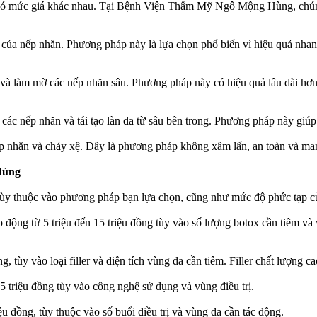
ó mức giá khác nhau. Tại Bệnh Viện Thẩm Mỹ Ngô Mộng Hùng, chúng t
 của nếp nhăn. Phương pháp này là lựa chọn phổ biến vì hiệu quả nhan
da và làm mờ các nếp nhăn sâu. Phương pháp này có hiệu quả lâu dài h
các nếp nhăn và tái tạo làn da từ sâu bên trong. Phương pháp này giúp 
 nhăn và chảy xệ. Đây là phương pháp không xâm lấn, an toàn và mang
Hùng
 thuộc vào phương pháp bạn lựa chọn, cũng như mức độ phức tạp của
ng từ 5 triệu đến 15 triệu đồng tùy vào số lượng botox cần tiêm và vù
g, tùy vào loại filler và diện tích vùng da cần tiêm. Filler chất lượng c
 25 triệu đồng tùy vào công nghệ sử dụng và vùng điều trị.
u đồng, tùy thuộc vào số buổi điều trị và vùng da cần tác động.