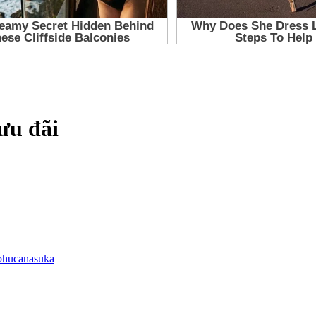
ưu đãi
phucanasuka