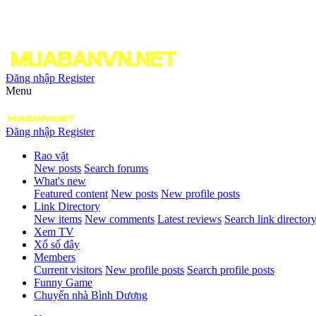
Đăng nhập
Register
Menu
Đăng nhập
Register
Rao vặt
New posts
Search forums
What's new
Featured content
New posts
New profile posts
Link Directory
New items
New comments
Latest reviews
Search link director
Xem TV
Xổ số đây
Members
Current visitors
New profile posts
Search profile posts
Funny Game
Chuyển nhà Bình Dương