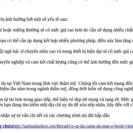
bị ảnh hưởng bởi một số yếu tố sau:
 hoặc miệng thường sẽ có mức giá cao hơn do cần sử dụng nhiều chất 
bạn có thể cần áp dụng kết hợp nhiều phương pháp, điều này làm tăng c
i ngũ bác sĩ chuyên môn cao và trang thiết bị hiện đại sẽ có mức giá 
uyên nghiệp và cam kết chất lượng cũng có thể ảnh hưởng đến mức gi
n tại Việt Nam trong lĩnh vực thẩm mỹ. Chúng tôi cam kết mang đến c
ghiệm lâu năm trong ngành thẩm mỹ, đồng thời luôn sử dụng công nghệ, t
 tự tin hơn trong giao tiếp, thể hiện vẻ đẹp trẻ trung và rạng rỡ. 
u bạn đang tìm kiếm một địa chỉ uy tín để xóa nếp nhăn, hãy đến với ch
 sự tư vấn chi tiết và các chương trình ưu đãi hấp dẫn
g chưa
http://tamsudaokeo.org/thread/co-ai-da-cang-da-mat-o-benh-v