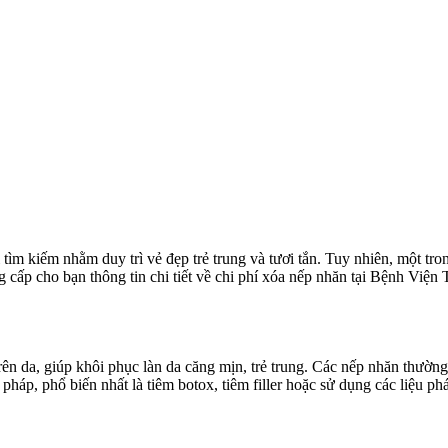
ìm kiếm nhằm duy trì vẻ đẹp trẻ trung và tươi tắn. Tuy nhiên, một tr
ung cấp cho bạn thông tin chi tiết về chi phí xóa nếp nhăn tại Bệnh 
rên da, giúp khôi phục làn da căng mịn, trẻ trung. Các nếp nhăn thườn
háp, phổ biến nhất là tiêm botox, tiêm filler hoặc sử dụng các liệu p