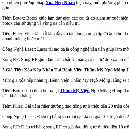
Có nhiều phương pháp
Xóa Nếp Nhăn
hiện nay, mỗi phương pháp c
gồm:
Tiêm Botox: Botox giúp làm thư giãn các cơ, từ đó giảm sự xuất hiện
botox cần sử dụng và vùng da cần điều trị.
Tiêm Filler: Filler là chất làm đầy có tác dụng cung cấp độ ẩm cho 
quanh miệng hoặc mũi.
Công Nghệ Laser: Laser tái tạo da là công nghệ tiên tiến giúp làm mờ 
Sóng RF: Sóng RF giúp làm săn chắc và nâng cơ da, từ đó xóa bỏ nếp
3.Giá Tiền Xóa Nếp Nhăn Tại Bệnh Viện Thẩm Mỹ Ngô Mộng 
Mức giá xóa nếp nhăn tại Bệnh Viện Thẩm Mỹ Ngô Mộng Hùng sẽ tùy
Tiêm Botox: Giá tiêm botox tại
Thẩm Mỹ Viện
Ngô Mộng Hùng dao độ
của khách hàng.
Tiêm Filler: Giá tiêm filler thường dao động từ 8 triệu đến 20 triệu đồn
Công Nghệ Laser: Điều trị bằng laser tái tạo da có giá từ 7 triệu đến
Sóng RF: Điều trị bằng sóng RF có giá dao động từ 6 triệu đến 18 triệ