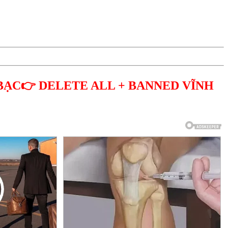
BẠC👉 DELETE ALL + BANNED VĨNH