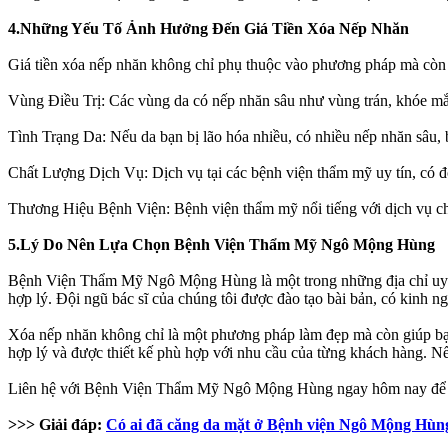
4.Những Yếu Tố Ảnh Hưởng Đến Giá Tiền Xóa Nếp Nhăn
Giá tiền xóa nếp nhăn không chỉ phụ thuộc vào phương pháp mà còn 
Vùng Điều Trị: Các vùng da có nếp nhăn sâu như vùng trán, khóe mắt
Tình Trạng Da: Nếu da bạn bị lão hóa nhiều, có nhiều nếp nhăn sâu, 
Chất Lượng Dịch Vụ: Dịch vụ tại các bệnh viện thẩm mỹ uy tín, có độ
Thương Hiệu Bệnh Viện: Bệnh viện thẩm mỹ nổi tiếng với dịch vụ ch
5.Lý Do Nên Lựa Chọn Bệnh Viện Thẩm Mỹ Ngô Mộng Hùng
Bệnh Viện Thẩm Mỹ Ngô Mộng Hùng là một trong những địa chỉ uy tí
hợp lý. Đội ngũ bác sĩ của chúng tôi được đào tạo bài bản, có kinh n
Xóa nếp nhăn không chỉ là một phương pháp làm đẹp mà còn giúp bạn
hợp lý và được thiết kế phù hợp với nhu cầu của từng khách hàng. Nế
Liên hệ với Bệnh Viện Thẩm Mỹ Ngô Mộng Hùng ngay hôm nay để nhận
>>> Giải đáp:
Có ai đã căng da mặt ở Bệnh viện Ngô Mộng Hùn