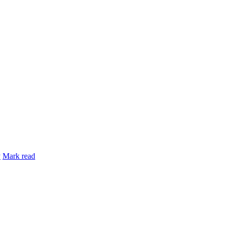
y
Mark read