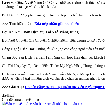
Laser và Công Nghệ Nâng Cơ: Công nghệ laser giúp kích thích sản x
áp dụng để tái tạo và săn chắc làn da.
Peel Da: Phương pháp này giúp loại bỏ lớp da chết, kích thích sự tái
>>> Tìm hiểu thêm:
Xóa nếp nhăn giá bao nhiêu
Lợi Ích Khi Chọn Dịch Vụ Tại Ngô Mộng Hùng
Đội Ngũ Chuyên Gia Chuyên Nghiệp: Bệnh viện chúng tôi sở hữu đội 
Công Nghệ Hiện Đại: Chúng tôi sử dụng các công nghệ tiên tiến nhất
Chăm Sóc Sau Dịch Vụ Tận Tâm: Sau khi thực hiện dịch vụ, khách hàn
Chi Phí Hợp Lý: Tại Bệnh Viện Thẩm Mỹ Ngô Mộng Hùng, chúng tôi c
Dịch vụ xóa nếp nhăn tại Bệnh Viện Thẩm Mỹ Ngô Mộng Hùng là lựa ch
được tư vấn và trải nghiệm dịch vụ làm đẹp chuyên nghiệp nhất. Liê
>>> Giải đáp:
Có nên căng da mặt tại thẩm mỹ viện Ngô Mộng 
dfsdfsdf
Chủ đề cùng chuyên mục