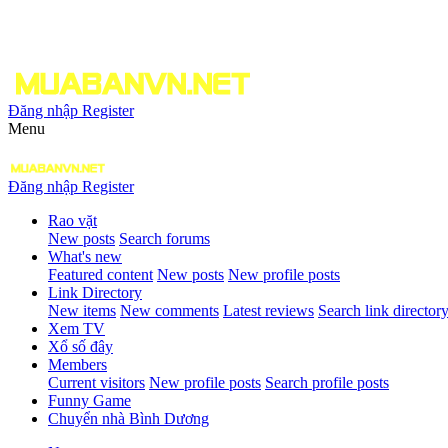
Đăng nhập
Register
Menu
Đăng nhập
Register
Rao vặt
New posts
Search forums
What's new
Featured content
New posts
New profile posts
Link Directory
New items
New comments
Latest reviews
Search link director
Xem TV
Xổ số đây
Members
Current visitors
New profile posts
Search profile posts
Funny Game
Chuyển nhà Bình Dương