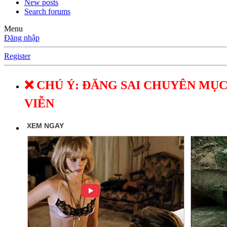
New posts
Search forums
Menu
Đăng nhập
Register
❌ CHÚ Ý: ĐĂNG SAI CHUYÊN MỤC
VIỄN