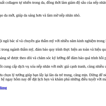
uất collagen tự nhiên trong da, đồng thời làm giảm độ sâu của nếp n
 tạo da mới, giúp da sáng hơn và làm mờ nếp nhăn nhỏ.
ngũ bác sĩ và chuyên gia thẩm mỹ với nhiều năm kinh nghiệm trong lĩ
 trong ngành thẩm mỹ, đảm bảo quy trình thực hiện an toàn và hiệu qu
g sẽ được theo dõi và chăm sóc kỹ lưỡng để đảm bảo quá trình hồi phụ
ung cấp dịch vụ xóa nếp nhăn với mức giá cạnh tranh, cùng nhiều ư
ọn lý tưởng giúp bạn lấy lại làn da trẻ trung, căng mịn. Đừng để nế
n hệ ngay hôm nay để đặt lịch hẹn và khám phá những điều tuyệt vời mà
Hùng