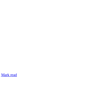
y
Mark read