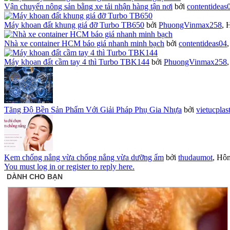
Vận chuyển nông sản bằng xe tải nhận hàng tận nơi
bởi
contentideas
Máy khoan đất khung giá đỡ Turbo TB650
bởi
PhuongVinmax258
,
H
Nhà xe container HCM báo giá nhanh minh bạch
bởi
contentideas04
Máy khoan đất cầm tay 4 thì Turbo TBK144
bởi
PhuongVinmax258
Tăng Độ Bền Sản Phẩm Với Giải Pháp Phụ Gia Nhựa
bởi
vietucplas
Kem chống nắng vừa chống nắng vừa dưỡng ẩm
bởi
thudaumot
,
Hôm
You must log in or register to reply here.