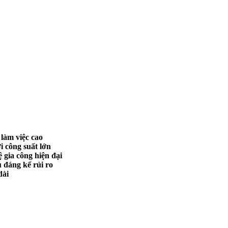
 làm việc cao
 công suất lớn
gia công hiện đại
u đáng kể rủi ro
dài