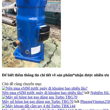
Để biết thêm thông tin chi tiết về sản phẩm*nhận được nhiều ưu
Chủ đề cùng chuyên mục
Nên mua eSIM trước ngày đi khoảng bao nhiêu lâu?
bởi
Nghiêm Hà 
Máy nổ bỏng hạt gạo dùng gas Turbo TBG70
bởi
PhuongVinmax25