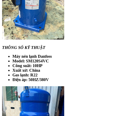
THÔNG SỐ KỸ THUẬT
Máy nén lạnh Danfoss
Model: SM120S4VC
Công suất: 10HP
Xuất xứ: China
Gas lạnh: R22
Điện áp: 50HZ/380V