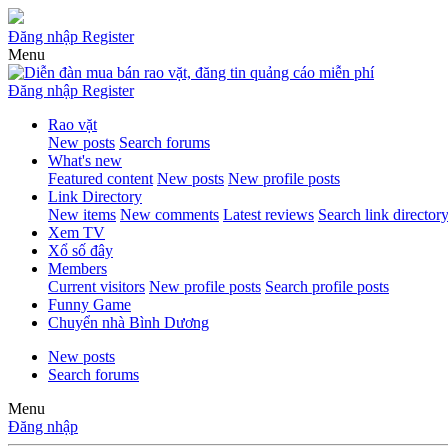
Đăng nhập
Register
Menu
Đăng nhập
Register
Rao vặt
New posts
Search forums
What's new
Featured content
New posts
New profile posts
Link Directory
New items
New comments
Latest reviews
Search link director
Xem TV
Xổ số đây
Members
Current visitors
New profile posts
Search profile posts
Funny Game
Chuyển nhà Bình Dương
New posts
Search forums
Menu
Đăng nhập