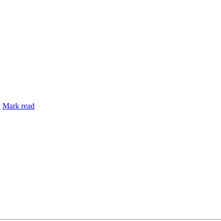
y
Mark read