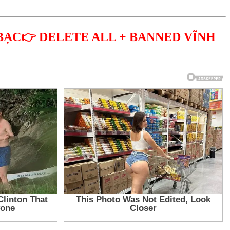
BẠC👉 DELETE ALL + BANNED VĨNH