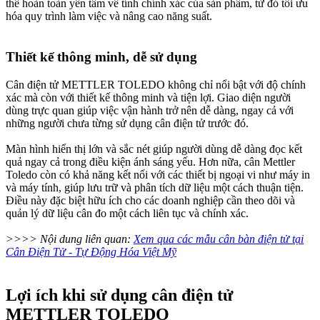
thể hoàn toàn yên tâm về tính chính xác của sản phẩm, từ đó tối ưu
hóa quy trình làm việc và nâng cao năng suất.
Thiết kế thông minh, dễ sử dụng
Cân điện tử METTLER TOLEDO không chỉ nổi bật với độ chính
xác mà còn với thiết kế thông minh và tiện lợi. Giao diện người
dùng trực quan giúp việc vận hành trở nên dễ dàng, ngay cả với
những người chưa từng sử dụng cân điện tử trước đó.
Màn hình hiển thị lớn và sắc nét giúp người dùng dễ dàng đọc kết
quả ngay cả trong điều kiện ánh sáng yếu. Hơn nữa, cân Mettler
Toledo còn có khả năng kết nối với các thiết bị ngoại vi như máy in
và máy tính, giúp lưu trữ và phân tích dữ liệu một cách thuận tiện.
Điều này đặc biệt hữu ích cho các doanh nghiệp cần theo dõi và
quản lý dữ liệu cân đo một cách liên tục và chính xác.
>>>> Nội dung liên quan:
Xem qua các mẫu cân bàn điện tử tại
Cân Điện Tử - Tự Động Hóa Việt Mỹ
Lợi ích khi sử dụng cân điện tử
METTLER TOLEDO