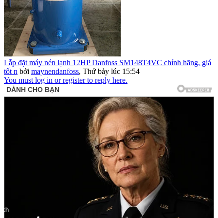
Lắp đặt máy nén lạnh 12HP Danfoss SM148T4VC chính hãng, giá
tốt n
bởi
maynendanfoss
,
Thứ bảy lúc 15:54
You must log in or register to reply here.