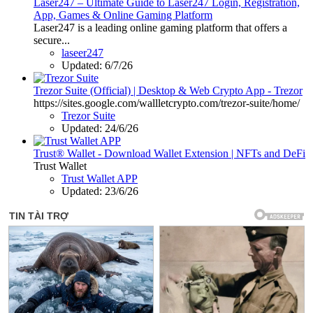
Laser247 – Ultimate Guide to Laser247 Login, Registration,
App, Games & Online Gaming Platform
Laser247 is a leading online gaming platform that offers a
secure...
laseer247
Updated:
6/7/26
Trezor Suite (Official) | Desktop & Web Crypto App - Trezor
https://sites.google.com/wallletcrypto.com/trezor-suite/home/
Trezor Suite
Updated:
24/6/26
Trust® Wallet - Download Wallet Extension | NFTs and DeFi
Trust Wallet
Trust Wallet APP
Updated:
23/6/26