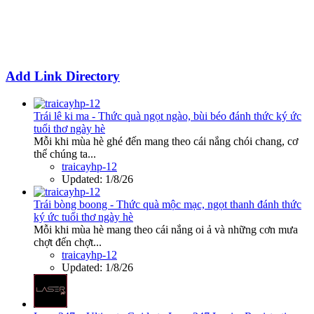
Add Link Directory
Trái lê ki ma - Thức quà ngọt ngào, bùi béo đánh thức ký ức
tuổi thơ ngày hè
Mỗi khi mùa hè ghé đến mang theo cái nắng chói chang, cơ
thể chúng ta...
traicayhp-12
Updated:
1/8/26
Trái bòng boong - Thức quà mộc mạc, ngọt thanh đánh thức
ký ức tuổi thơ ngày hè
Mỗi khi mùa hè mang theo cái nắng oi ả và những cơn mưa
chợt đến chợt...
traicayhp-12
Updated:
1/8/26