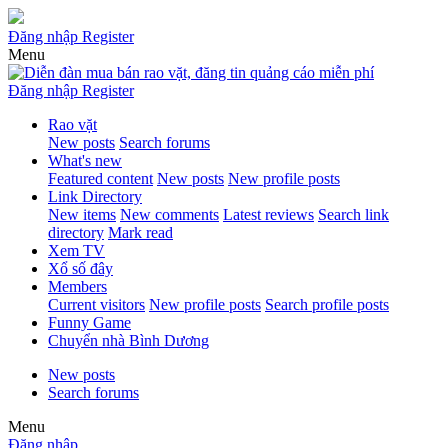
Đăng nhập
Register
Menu
Đăng nhập
Register
Rao vặt
New posts
Search forums
What's new
Featured content
New posts
New profile posts
Link Directory
New items
New comments
Latest reviews
Search link
directory
Mark read
Xem TV
Xổ số đây
Members
Current visitors
New profile posts
Search profile posts
Funny Game
Chuyển nhà Bình Dương
New posts
Search forums
Menu
Đăng nhập