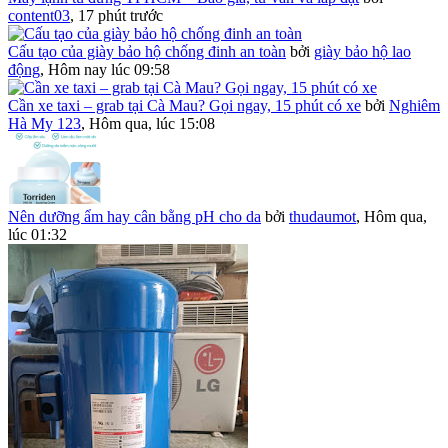
content03
,
17 phút trước
Cấu tạo của giày bảo hộ chống đinh an toàn
bởi
giày bảo hộ lao
động
,
Hôm nay lúc 09:58
Cần xe taxi – grab tại Cà Mau? Gọi ngay, 15 phút có xe
bởi
Nghiêm
Hà My 123
,
Hôm qua, lúc 15:08
Nên dưỡng ẩm hay cân bằng pH cho da
bởi
thudaumot
,
Hôm qua,
lúc 01:32