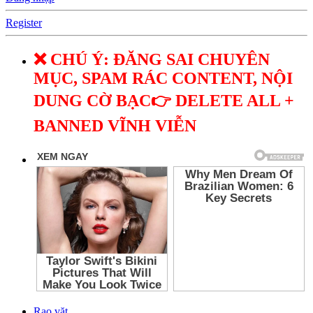
Register
❌ CHÚ Ý: ĐĂNG SAI CHUYÊN
MỤC, SPAM RÁC CONTENT, NỘI
DUNG CỜ BẠC👉 DELETE ALL +
BANNED VĨNH VIỄN
Rao vặt