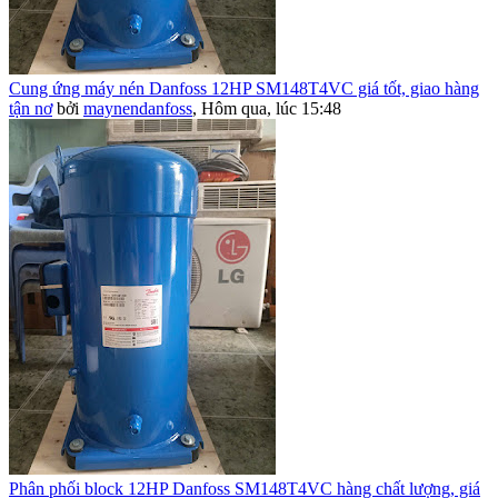
Cung ứng máy nén Danfoss 12HP SM148T4VC giá tốt, giao hàng
tận nơ
bởi
maynendanfoss
,
Hôm qua, lúc 15:48
Phân phối block 12HP Danfoss SM148T4VC hàng chất lượng, giá