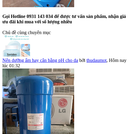
Gọi Hotline 0931 143 034 để được tư vấn sản phẩm, nhận giá
ưu đãi khi mua với số lượng nhiều
Chủ đề cùng chuyên mục
Nên dưỡng ẩm hay cân bằng pH cho da
bởi
thudaumot
,
Hôm nay
lúc 01:32