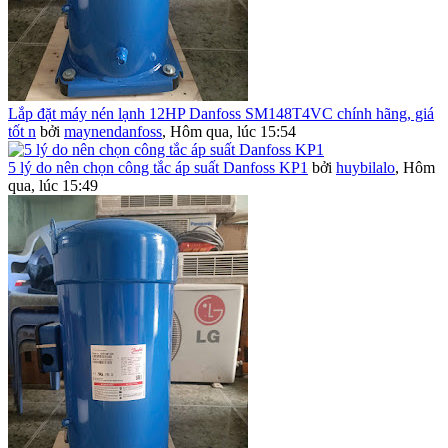
Lắp đặt máy nén lạnh 12HP Danfoss SM148T4VC chính hãng, giá
tốt n
bởi
maynendanfoss
,
Hôm qua, lúc 15:54
5 lý do nên chọn công tắc áp suất Danfoss KP1
bởi
huybilalo
,
Hôm
qua, lúc 15:49