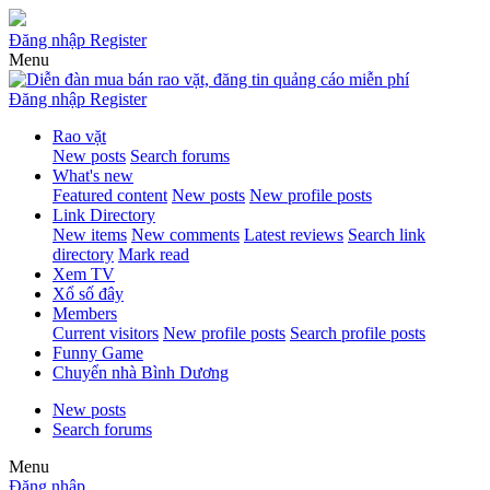
Đăng nhập
Register
Menu
Đăng nhập
Register
Rao vặt
New posts
Search forums
What's new
Featured content
New posts
New profile posts
Link Directory
New items
New comments
Latest reviews
Search link
directory
Mark read
Xem TV
Xổ số đây
Members
Current visitors
New profile posts
Search profile posts
Funny Game
Chuyển nhà Bình Dương
New posts
Search forums
Menu
Đăng nhập