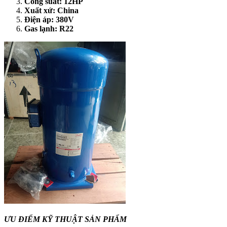
Công suất: 12HP
Xuất xứ: China
Điện áp: 380V
Gas lạnh: R22
ƯU ĐIỂM KỸ THUẬT SẢN PHẨM