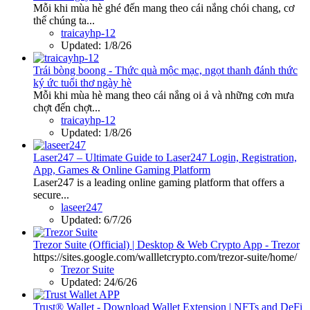
Mỗi khi mùa hè ghé đến mang theo cái nắng chói chang, cơ
thể chúng ta...
traicayhp-12
Updated:
1/8/26
Trái bòng boong - Thức quà mộc mạc, ngọt thanh đánh thức
ký ức tuổi thơ ngày hè
Mỗi khi mùa hè mang theo cái nắng oi ả và những cơn mưa
chợt đến chợt...
traicayhp-12
Updated:
1/8/26
Laser247 – Ultimate Guide to Laser247 Login, Registration,
App, Games & Online Gaming Platform
Laser247 is a leading online gaming platform that offers a
secure...
laseer247
Updated:
6/7/26
Trezor Suite (Official) | Desktop & Web Crypto App - Trezor
https://sites.google.com/wallletcrypto.com/trezor-suite/home/
Trezor Suite
Updated:
24/6/26
Trust® Wallet - Download Wallet Extension | NFTs and DeFi