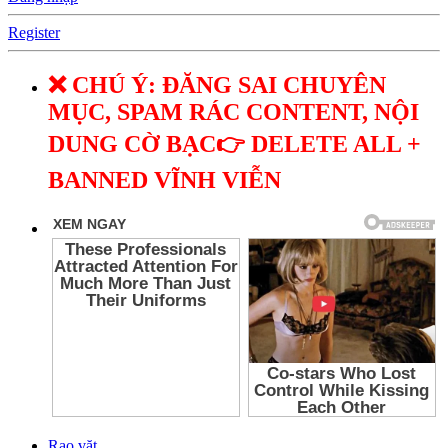
Register
❌ CHÚ Ý: ĐĂNG SAI CHUYÊN
MỤC, SPAM RÁC CONTENT, NỘI
DUNG CỜ BẠC👉 DELETE ALL +
BANNED VĨNH VIỄN
Rao vặt