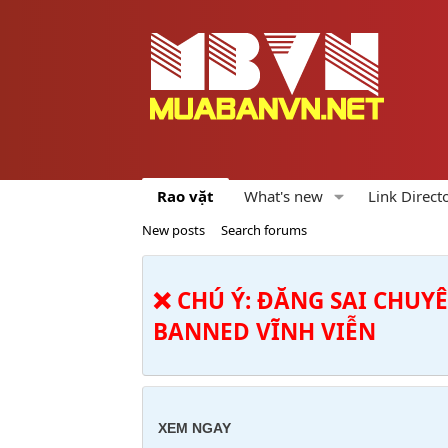
Rao vặt
What's new
Link Direct
New posts
Search forums
❌ CHÚ Ý: ĐĂNG SAI CHUY
BANNED VĨNH VIỄN