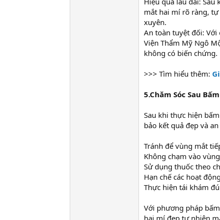
Hiệu quả lâu dài: Sau 
mắt hai mí rõ ràng, t
xuyên.
An toàn tuyệt đối: Với
Viện Thẩm Mỹ Ngô Mộn
không có biến chứng.
>>> Tìm hiểu thêm:
G
5.Chăm Sóc Sau Bấm 
Sau khi thực hiện bấm
bảo kết quả đẹp và an
Tránh để vùng mắt tiế
Không chạm vào vùng 
Sử dụng thuốc theo ch
Hạn chế các hoạt động
Thực hiện tái khám đún
Với phương pháp bấm m
hai mí đẹp tự nhiên 