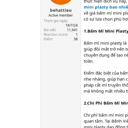
thực hiện dịch vụ này
t
mini plasty bao nhiê
behattieu
a
về giá bấm mí mini p
r
Active member
có sự lựa chọn phù hợ
t
Tham gia ngày
e
18/7/24
Bài viết
11,941
r
1.Bấm Mí Mini Plasty
Reaction score
1
Điểm
38
Bấm mí mini plasty là 
giúp đôi mắt trở nên 
chuyên dụng để tạo nế
toàn.
Điểm đặc biệt của bấm
nhẹ nhàng, giúp hạn c
pháp cắt mí truyền thố
mà không mất nhiều th
2.Chi Phí Bấm Mí Min
Chi phí bấm mí mini p
quan tâm. Tại Bệnh V
mini plasty dao động t