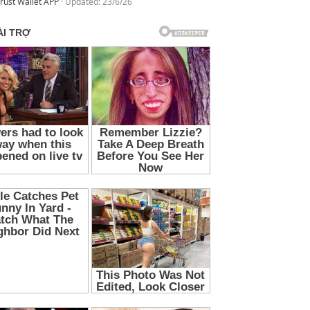
rust Wallet APP
Updated:
23/6/26