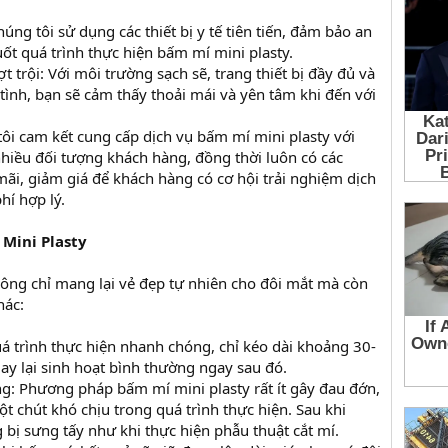
úng tôi sử dụng các thiết bị y tế tiên tiến, đảm bảo an
uốt quá trình thực hiện bấm mí mini plasty.
t trội: Với môi trường sạch sẽ, trang thiết bị đầy đủ và
tình, bạn sẽ cảm thấy thoải mái và yên tâm khi đến với
tôi cam kết cung cấp dịch vụ bấm mí mini plasty với
hiều đối tượng khách hàng, đồng thời luôn có các
ãi, giảm giá để khách hàng có cơ hội trải nghiệm dịch
hí hợp lý.
 Mini Plasty
ông chỉ mang lại vẻ đẹp tự nhiên cho đôi mắt mà còn
hác:
uá trình thực hiện nhanh chóng, chỉ kéo dài khoảng 30-
ay lại sinh hoạt bình thường ngay sau đó.
: Phương pháp bấm mí mini plasty rất ít gây đau đớn,
t chút khó chịu trong quá trình thực hiện. Sau khi
 bị sưng tấy như khi thực hiện phẫu thuật cắt mí.