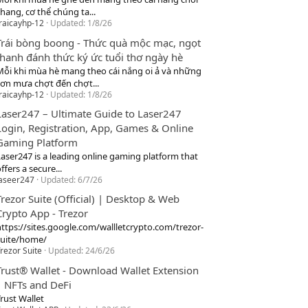
hang, cơ thể chúng ta...
raicayhp-12
Updated:
1/8/26
Trái bòng boong - Thức quà mộc mạc, ngọt
thanh đánh thức ký ức tuổi thơ ngày hè
Mỗi khi mùa hè mang theo cái nắng oi ả và những
cơn mưa chợt đến chợt...
raicayhp-12
Updated:
1/8/26
Laser247 – Ultimate Guide to Laser247
Login, Registration, App, Games & Online
Gaming Platform
Laser247 is a leading online gaming platform that
ffers a secure...
laseer247
Updated:
6/7/26
Trezor Suite (Official) | Desktop & Web
Crypto App - Trezor
https://sites.google.com/wallletcrypto.com/trezor-
suite/home/
rezor Suite
Updated:
24/6/26
Trust® Wallet - Download Wallet Extension
| NFTs and DeFi
rust Wallet