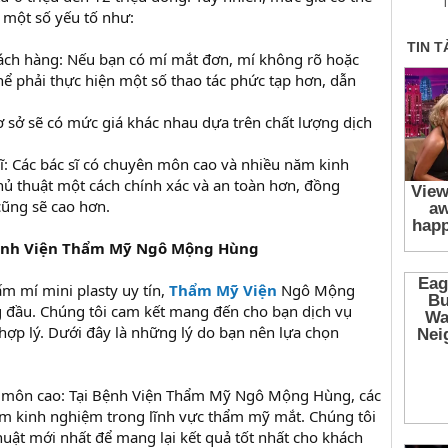
T
o một số yếu tố như:
ách hàng: Nếu bạn có mí mắt đơn, mí không rõ hoặc
hể phải thực hiện một số thao tác phức tạp hơn, dẫn
 sở sẽ có mức giá khác nhau dựa trên chất lượng dịch
ĩ: Các bác sĩ có chuyên môn cao và nhiều năm kinh
hủ thuật một cách chính xác và an toàn hơn, đồng
 cũng sẽ cao hơn.
Bệnh Viện Thẩm Mỹ Ngô Mộng Hùng
ấm mí mini plasty uy tín,
Thẩm Mỹ Viện
Ngô Mộng
 đầu. Chúng tôi cam kết mang đến cho bạn dịch vụ
 hợp lý. Dưới đây là những lý do bạn nên lựa chọn
n môn cao: Tại Bệnh Viện Thẩm Mỹ Ngô Mộng Hùng, các
ăm kinh nghiệm trong lĩnh vực thẩm mỹ mắt. Chúng tôi
huật mới nhất để mang lại kết quả tốt nhất cho khách