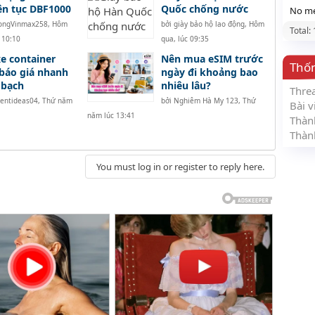
iên tục DBF1000
Quốc chống nước
No me
ongVinmax258
,
Hôm
bởi
giày bảo hộ lao động
,
Hôm
Total:
 10:10
qua, lúc 09:35
e container
Nên mua eSIM trước
Thố
báo giá nhanh
ngày đi khoảng bao
 bạch
nhiêu lâu?
Thre
tentideas04
,
Thứ năm
bởi
Nghiêm Hà My 123
,
Thứ
Bài v
năm lúc 13:41
Thàn
Thàn
You must log in or register to reply here.