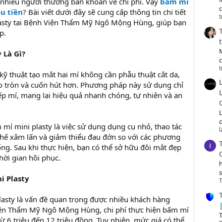
, nhiều người thường băn khoăn về chi phí. Vậy
bấm mí
c
u tiền
? Bài viết dưới đây sẽ cung cấp thông tin chi tiết
t
lasty tại Bệnh Viện Thẩm Mỹ Ngô Mộng Hùng, giúp bạn
p.
 Là Gì?
t
kỹ thuật tạo mắt hai mí không cần phẫu thuật cắt da,
to tròn và cuốn hút hơn. Phương pháp này sử dụng chỉ
p mí, mang lại hiệu quả nhanh chóng, tự nhiên và an
o
 mí mini plasty là việc sử dụng dụng cụ nhỏ, thao tác
hế xâm lấn và giảm thiểu đau đớn so với các phương
ng. Sau khi thực hiện, bạn có thể sở hữu đôi mắt đẹp
ời gian hồi phục.
i Plasty
T
lasty là vấn đề quan trọng được nhiều khách hàng
iện Thẩm Mỹ Ngô Mộng Hùng, chi phí thực hiện bấm mí
T
ừ 6 triệu đến 12 triệu đồng. Tuy nhiên, mức giá có thể