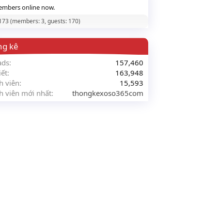
mbers online now.
 173 (members: 3, guests: 170)
ng kê
ads
157,460
iết
163,948
h viên
15,593
h viên mới nhất
thongkexoso365com