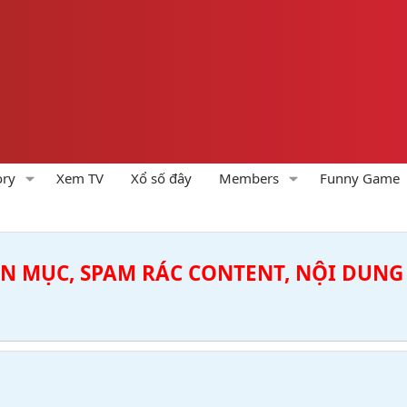
ory
Xem TV
Xổ số đây
Members
Funny Game
ÊN MỤC, SPAM RÁC CONTENT, NỘI DUNG 