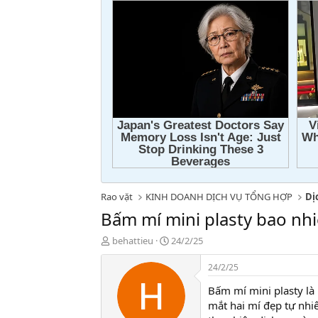
Rao vặt
KINH DOANH DỊCH VỤ TỔNG HỢP
Dị
Bấm mí mini plasty bao nhi
T
N
behattieu
24/2/25
h
g
r
à
24/2/25
e
y
Bấm mí mini plasty là
a
g
d
ử
mắt hai mí đẹp tự nhi
s
i