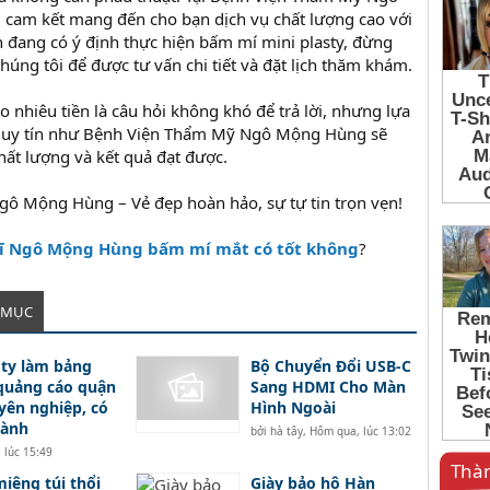
 cam kết mang đến cho bạn dịch vụ chất lượng cao với
n đang có ý định thực hiện bấm mí mini plasty, đừng
chúng tôi để được tư vấn chi tiết và đặt lịch thăm khám.
 nhiêu tiền là câu hỏi không khó để trả lời, nhưng lựa
ện uy tín như Bệnh Viện Thẩm Mỹ Ngô Mộng Hùng sẽ
hất lượng và kết quả đạt được.
ô Mộng Hùng – Vẻ đẹp hoàn hảo, sự tự tin trọn vẹn!
sĩ Ngô Mộng Hùng bấm mí mắt có tốt không
?
 MỤC
ty làm bảng
Bộ Chuyển Đổi USB-C
quảng cáo quận
Sang HDMI Cho Màn
yên nghiệp, có
Hình Ngoài
hành
bởi
hà tây
,
Hôm qua, lúc 13:02
 lúc 15:49
Thàn
iệng túi thổi
Giày bảo hộ Hàn