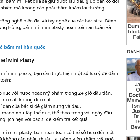
khi bấm mí, kết quả sẽ giữ được lâu dài, giúp bạn có đôi
ự nhiên mà không cần phải thăm khám lại thường
 công nghệ hiện đại và tay nghề của các bác sĩ tại Bệnh
g Hùng, bấm mí mini plasty hoàn toàn an toàn và
iá bấm mí hàn quốc
Mí Mini Plasty
 mí mini plasty, bạn cần thực hiện một số lưu ý để đảm
 toàn:
p xúc với nước hoặc mỹ phẩm trong 24 giờ đầu tiên.
mí mắt, không dụi mắt.
ỉ dẫn của bác sĩ để giảm sưng và đau.
 mạnh như tập thể dục, thể thao trong vài ngày đầu.
g lịch hẹn với bác sĩ để kiểm tra kết quả.
í mini plasty, bạn hoàn toàn có thể sở hữu đôi mắt
mà không cần phẫu thuật. Tại Bệnh Viện Thẩm Mỹ Ngô