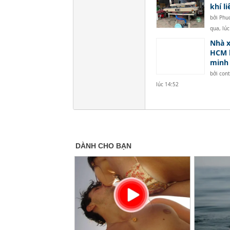
khí l
bởi
Phu
qua, lúc
Nhà x
HCM 
minh
bởi
con
lúc 14:52