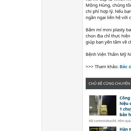
Mộng Hùng, chúng tôi
chi phí hợp lý. Nếu bạ
ngần ngại liên hệ với 
Bấm mí mini plasty bao
chọn địa chỉ thực hi
giúp bạn yên tâm về c
Bệnh Viện Thẩm Mỹ Ng
>>> Tham khảo:
Bác 
CHỦ ĐỀ CÙNG CHUYÊN
Công 
hiệu 
1 chu
bảo 
bởi
contentideas04
,
Hôm qua,
Hàn m