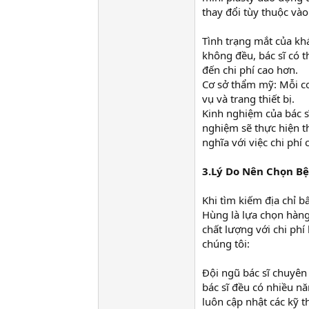
thay đổi tùy thuộc và
Tình trạng mắt của kh
không đều, bác sĩ có t
đến chi phí cao hơn.
Cơ sở thẩm mỹ: Mỗi cơ
vụ và trang thiết bị.
Kinh nghiệm của bác s
nghiệm sẽ thực hiện t
nghĩa với việc chi phí
3.Lý Do Nên Chọn 
Khi tìm kiếm địa chỉ b
Hùng là lựa chọn hàng
chất lượng với chi phí
chúng tôi:
Đội ngũ bác sĩ chuyê
bác sĩ đều có nhiều n
luôn cập nhật các kỹ t