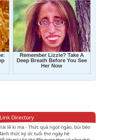
Link Directory
Trái lê ki ma - Thức quà ngọt ngào, bùi béo
đánh thức ký ức tuổi thơ ngày hè
Mỗi khi mùa hè ghé đến mang theo cái nắng chói