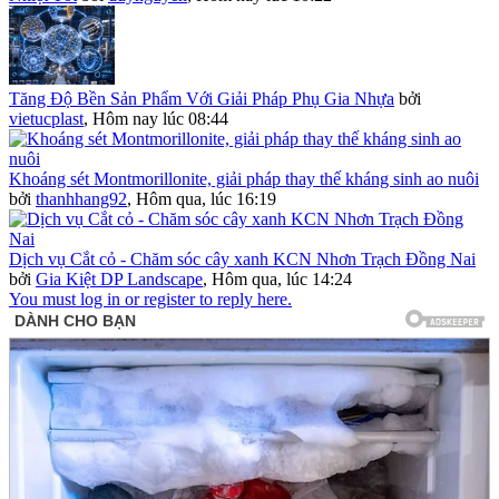
Tăng Độ Bền Sản Phẩm Với Giải Pháp Phụ Gia Nhựa
bởi
vietucplast
,
Hôm nay lúc 08:44
Khoáng sét Montmorillonite, giải pháp thay thế kháng sinh ao nuôi
bởi
thanhhang92
,
Hôm qua, lúc 16:19
Dịch vụ Cắt cỏ - Chăm sóc cây xanh KCN Nhơn Trạch Đồng Nai
bởi
Gia Kiệt DP Landscape
,
Hôm qua, lúc 14:24
You must log in or register to reply here.