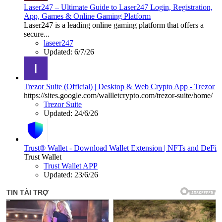
Laser247 – Ultimate Guide to Laser247 Login, Registration,
App, Games & Online Gaming Platform
Laser247 is a leading online gaming platform that offers a
secure...
laseer247
Updated:
6/7/26
Trezor Suite (Official) | Desktop & Web Crypto App - Trezor
https://sites.google.com/wallletcrypto.com/trezor-suite/home/
Trezor Suite
Updated:
24/6/26
Trust® Wallet - Download Wallet Extension | NFTs and DeFi
Trust Wallet
Trust Wallet APP
Updated:
23/6/26