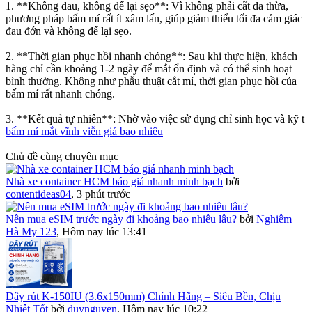
1. **Không đau, không để lại sẹo**: Vì không phải cắt da thừa,
phương pháp bấm mí rất ít xâm lấn, giúp giảm thiểu tối đa cảm giác
đau đớn và không để lại sẹo.
2. **Thời gian phục hồi nhanh chóng**: Sau khi thực hiện, khách
hàng chỉ cần khoảng 1-2 ngày để mắt ổn định và có thể sinh hoạt
bình thường. Không như phẫu thuật cắt mí, thời gian phục hồi của
bấm mí rất nhanh chóng.
3. **Kết quả tự nhiên**: Nhờ vào việc sử dụng chỉ sinh học và kỹ t
bấm mí mắt vĩnh viễn giá bao nhiêu
Chủ đề cùng chuyên mục
Nhà xe container HCM báo giá nhanh minh bạch
bởi
contentideas04
,
3 phút trước
Nên mua eSIM trước ngày đi khoảng bao nhiêu lâu?
bởi
Nghiêm
Hà My 123
,
Hôm nay lúc 13:41
Dây rút K-150IU (3.6x150mm) Chính Hãng – Siêu Bền, Chịu
Nhiệt Tốt
bởi
duynguyen
,
Hôm nay lúc 10:22