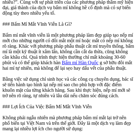
nhiêu?”. Cùng với sự phát triển của các phương pháp thẩm mỹ hiện
đại, giá thành của dịch vụ bấm mí không hề cố định mà có sự biến
động tùy theo nhiều yếu tố.
### Bấm Mí Mắt Vĩnh Viễn Là Gì?
Bấm mí mắt vĩnh viễn là một phương pháp làm đẹp giúp tạo nếp mí
mới cho những người có đôi mắt một mí hoặc mắt có nếp mí không
rõ ràng. Khác với phương pháp phẫu thuật cắt mí truyền thống, bấm
mí là một kỹ thuật ít xâm lấn, không cần cắt da thừa, cũng không
cần khâu chỉ. Quá trình thực hiện thường chỉ mất khoảng 30-60
phút và có thể giúp khách hàn
Bấm mí Hàn Quốc
g sở hữu đôi mắt
hai mí tự nhiên, mà không để lại sẹo hay dấu vết của phẫu thuật.
Bằng việc sử dụng chỉ sinh học và các công cụ chuyên dụng, bác sĩ
sẽ tiến hành tạo hình lại nếp mí sao cho phù hợp với đặc điểm
khuôn mặt của từng khách hàng. Sau khi thực hiện, nếp mí mới sẽ
trở nên rõ ràng, tự nhiên và lâu dài nếu chăm sóc đúng cách.
### Lợi Ích Của Việc Bấm Mí Mắt Vĩnh Viễn
Không phải ngẫu nhiên mà phương pháp bấm mí mắt lại trở nên
phổ biến tại Việt Nam và trên thế giới. Đây là một dịch vụ làm đẹp
mang lại nhiều lợi ích cho người sử dụng: