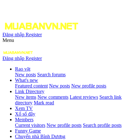
Đăng nhập
Register
Menu
Đăng nhập
Register
Rao vặt
New posts
Search forums
What's new
Featured content
New posts
New profile posts
Link Directory
New items
New comments
Latest reviews
Search link
directory
Mark read
Xem TV
Xổ số đây
Members
Current visitors
New profile posts
Search profile posts
Funny Game
Chuyển nhà Bình Dương