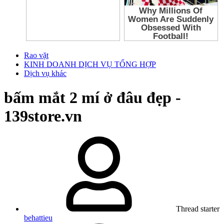
Rao vặt
KINH DOANH DỊCH VỤ TỔNG HỢP
Dịch vụ khác
bấm mắt 2 mí ở đâu đẹp -
139store.vn
Thread starter
behattieu