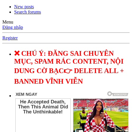
New posts
Search forums
Menu
Đăng nhập
Register
❌ CHÚ Ý: ĐĂNG SAI CHUYÊN
MỤC, SPAM RÁC CONTENT, NỘI
DUNG CỜ BẠC👉 DELETE ALL +
BANNED VĨNH VIỄN