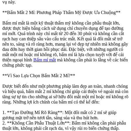
vụ này.
**Bấm Mắt 2 Mí: Phương Pháp Thẩm Mỹ Được Ưa Chuộng**
Bấm mí mắt là một kỹ thuật thẩm mỹ không cần phẫu thuật lớn,
được thực hiện bằng cách sử dụng chỉ chuyên dụng để tạo đường
mí mới. Quá trình này chỉ mất từ 20 đến 30 phút và không cần cắt
rạch hay can thiệp sâu vào cấu trúc mắt. Kết quả là đôi mắt sẽ trở
nên to, sáng và rõ ràng hơn, mang lại vẻ đẹp tự nhiên mà không gây
đau đớn hay thời gian hồi phục dài. Đặc biệt, với những người có
mắt một mí hoặc mí không rõ, bấm mí là lựa chọn tuyệt vời để cải
thiện ngoại hình
Bấm mí mắt
mà không cần phải lo lắng về các biến
chứng phức tạp.
**Vì Sao Lựa Chọn Bấm Mắt 2 Mí?**
Được biết đến như một phương pháp làm đẹp an toàn, nhanh chóng
và hiệu quả, bấm mắt 2 mí không chỉ giúp cải thiện vẻ ngoài mà còn
tăng sự tự tin cho những ai sở hữu đôi mắt một mí hoặc mí không rõ
ràng. Những lợi ích chính của bấm mí có thể kể đến:
1. **Tạo Đường Mí Rõ Ràng**: Một đôi mắt có 2 mí sẽ giúp
gương mặt trở nên tươi tắn, sáng sủa và thu hút hơn.
2. **Không Cần Phẫu Thuật Lớn**: Bấm mí không cần phải phẫu
thuật lớn, không phải cắt rạch da, vì vậy rủi ro biến chứng thấp.