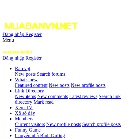
Đăng nhập
Register
Menu
Đăng nhập
Register
Rao vặt
New posts
Search forums
What's new
Featured content
New posts
New profile posts
Link Directory
New items
New comments
Latest reviews
Search link
directory
Mark read
Xem TV
Xổ số đây
Members
Current visitors
New profile posts
Search profile posts
Funny Game
Chuyển nhà Bình Dương