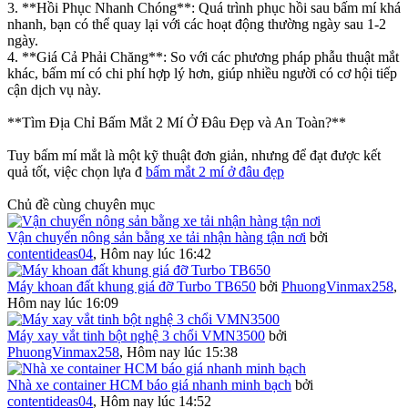
3. **Hồi Phục Nhanh Chóng**: Quá trình phục hồi sau bấm mí khá
nhanh, bạn có thể quay lại với các hoạt động thường ngày sau 1-2
ngày.
4. **Giá Cả Phải Chăng**: So với các phương pháp phẫu thuật mắt
khác, bấm mí có chi phí hợp lý hơn, giúp nhiều người có cơ hội tiếp
cận dịch vụ này.
**Tìm Địa Chỉ Bấm Mắt 2 Mí Ở Đâu Đẹp và An Toàn?**
Tuy bấm mí mắt là một kỹ thuật đơn giản, nhưng để đạt được kết
quả tốt, việc chọn lựa đ
bấm mắt 2 mí ở đâu đẹp
Chủ đề cùng chuyên mục
Vận chuyển nông sản bằng xe tải nhận hàng tận nơi
bởi
contentideas04
,
Hôm nay lúc 16:42
Máy khoan đất khung giá đỡ Turbo TB650
bởi
PhuongVinmax258
,
Hôm nay lúc 16:09
Máy xay vắt tinh bột nghệ 3 chổi VMN3500
bởi
PhuongVinmax258
,
Hôm nay lúc 15:38
Nhà xe container HCM báo giá nhanh minh bạch
bởi
contentideas04
,
Hôm nay lúc 14:52