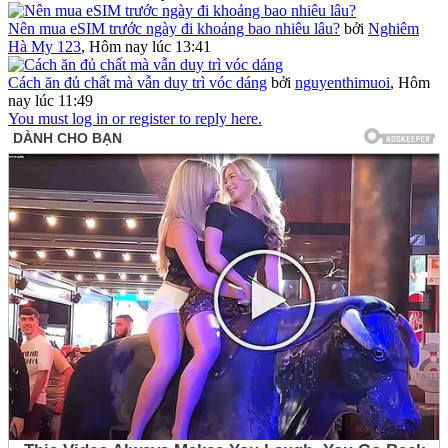
Nên mua eSIM trước ngày đi khoảng bao nhiêu lâu?
bởi
Nghiêm
Hà My 123
,
Hôm nay lúc 13:41
Cách ăn đủ chất mà vẫn duy trì vóc dáng
bởi
nguyenthimuoi
,
Hôm
nay lúc 11:49
You must log in or register to reply here.