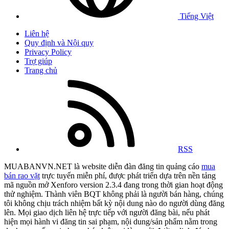
Tiếng Việt
Liên hệ
Quy định và Nội quy
Privacy Policy
Trợ giúp
Trang chủ
RSS
MUABANVN.NET là website diễn đàn đăng tin quảng cáo
mua
bán rao vặt
trực tuyến miễn phí, được phát triển dựa trên nền tảng
mã nguồn mở Xenforo version 2.3.4 đang trong thời gian hoạt động
thử nghiệm. Thành viên BQT không phải là người bán hàng, chúng
tôi không chịu trách nhiệm bất kỳ nội dung nào do người dùng đăng
lên. Mọi giao dịch liên hệ trực tiếp với người đăng bài, nếu phát
hiện mọi hành vi đăng tin sai phạm, nội dung/sản phẩm nằm trong