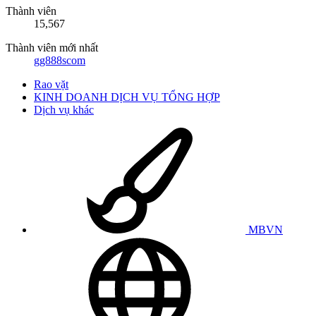
Thành viên
15,567
Thành viên mới nhất
gg888scom
Rao vặt
KINH DOANH DỊCH VỤ TỔNG HỢP
Dịch vụ khác
MBVN