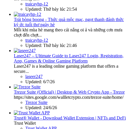
traicayhp-12
Updated:
Thứ bảy lúc 21:54
Trái bòng boong - Thức quà mộc mạc, ngọt thanh đánh thức
ký ức tuổi thơ ngày hè
Mỗi khi mùa hè mang theo cái nắng oi ả và những cơn mưa
chợt đến chợt...
traicayhp-12
Updated:
Thứ bảy lúc 21:46
Laser247 – Ultimate Guide to Laser247 Login, Registration,
App, Games & Online Gaming Platform
Laser247 is a leading online gaming platform that offers a
secure...
laseer247
Updated:
6/7/26
Trezor Suite (Official) | Desktop & Web Crypto App - Trezor
https://sites.google.com/wallletcrypto.com/trezor-suite/home/
Trezor Suite
Updated:
24/6/26
Trust® Wallet - Download Wallet Extension | NFTs and DeFi
Trust Wallet
Trust Wallet APP