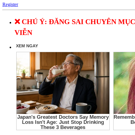
Register
❌ CHÚ Ý: ĐĂNG SAI CHUYÊN MỤC
VIỄN