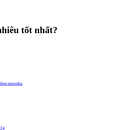
hiêu tốt nhất?
phucanasuka
/24