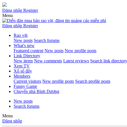
Đăng nhập
Register
Menu
Đăng nhập
Register
Rao vặt
New posts
Search forums
What's new
Featured content
New posts
New profile posts
Link Directory
New items
New comments
Latest reviews
Search link director
Xem TV
Xổ số đây
Members
Current visitors
New profile posts
Search profile posts
Funny Game
Chuyển nhà Bình Dương
New posts
Search forums
Menu
Đăng nhập