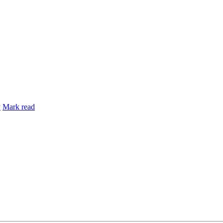
y
Mark read