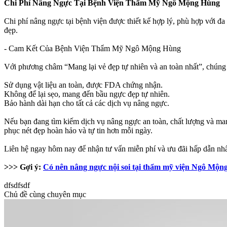
Chi Phí Nâng Ngực Tại Bệnh Viện Thẩm Mỹ Ngô Mộng Hùng
Chi phí nâng ngực tại bệnh viện được thiết kế hợp lý, phù hợp với đ
đẹp.
- Cam Kết Của Bệnh Viện Thẩm Mỹ Ngô Mộng Hùng
Với phương châm “Mang lại vẻ đẹp tự nhiên và an toàn nhất”, chúng 
Sử dụng vật liệu an toàn, được FDA chứng nhận.
Không để lại sẹo, mang đến bầu ngực đẹp tự nhiên.
Bảo hành dài hạn cho tất cả các dịch vụ nâng ngực.
Nếu bạn đang tìm kiếm dịch vụ nâng ngực an toàn, chất lượng và m
phục nét đẹp hoàn hảo và tự tin hơn mỗi ngày.
Liên hệ ngay hôm nay để nhận tư vấn miễn phí và ưu đãi hấp dẫn nhấ
>>> Gợi ý:
Có nên nâng ngực nội soi tại thẩm mỹ viện Ngô Mộn
dfsdfsdf
Chủ đề cùng chuyên mục