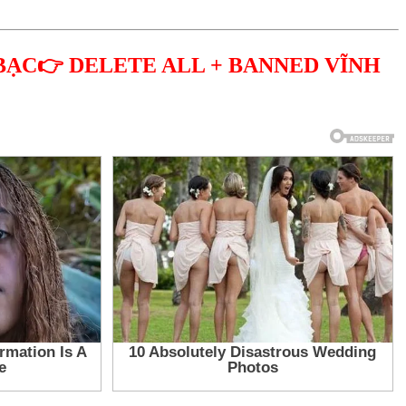
BẠC👉 DELETE ALL + BANNED VĨNH