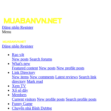
Đăng nhập
Register
Menu
Đăng nhập
Register
Rao vặt
New posts
Search forums
What's new
Featured content
New posts
New profile posts
Link Directory
New items
New comments
Latest reviews
Search link
directory
Mark read
Xem TV
Xổ số đây
Members
Current visitors
New profile posts
Search profile posts
Funny Game
Chuyển nhà Bình Dương