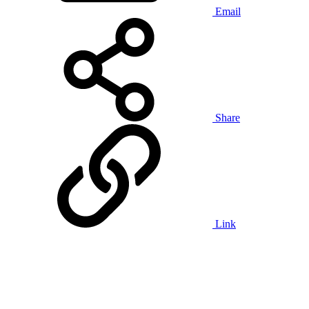
Email
Share
Link