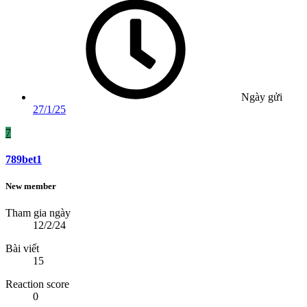
Ngày gửi
27/1/25
7
789bet1
New member
Tham gia ngày
12/2/24
Bài viết
15
Reaction score
0