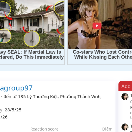
Add 
uagroup97
·
đến từ
135 Lý Thường Kiệt, Phường Thành Vinh,
ày
28/5/25
c
1/26
t
Reaction score
Điểm