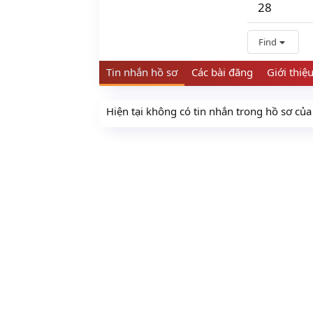
28
Find
Tin nhắn hồ sơ
Các bài đăng
Giới thiệ
Hiện tại không có tin nhắn trong hồ sơ c