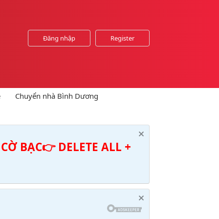
Đăng nhập
Register
e
Chuyển nhà Bình Dương
CỜ BẠC👉 DELETE ALL +