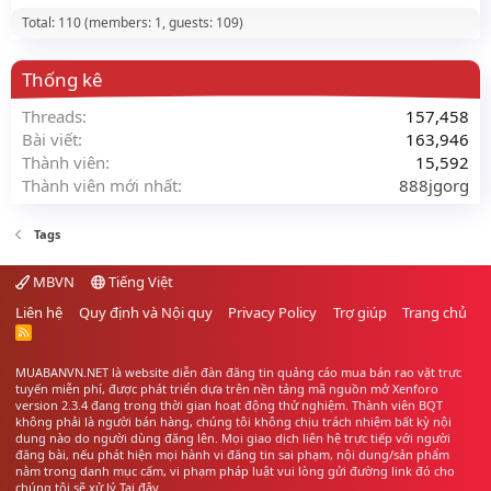
Total: 110 (members: 1, guests: 109)
Thống kê
Threads
157,458
Bài viết
163,946
Thành viên
15,592
Thành viên mới nhất
888jgorg
Tags
MBVN
Tiếng Việt
Liên hệ
Quy định và Nội quy
Privacy Policy
Trợ giúp
Trang chủ
R
S
S
MUABANVN.NET là website diễn đàn đăng tin quảng cáo
mua bán rao vặt
trực
tuyến miễn phí, được phát triển dựa trên nền tảng mã nguồn mở Xenforo
version 2.3.4 đang trong thời gian hoạt động thử nghiệm. Thành viên BQT
không phải là người bán hàng, chúng tôi không chịu trách nhiệm bất kỳ nội
dung nào do người dùng đăng lên. Mọi giao dịch liên hệ trực tiếp với người
đăng bài, nếu phát hiện mọi hành vi đăng tin sai phạm, nội dung/sản phẩm
nằm trong danh mục cấm, vi phạm pháp luật vui lòng gửi đường link đó cho
chúng tôi sẽ xử lý
Tại đây