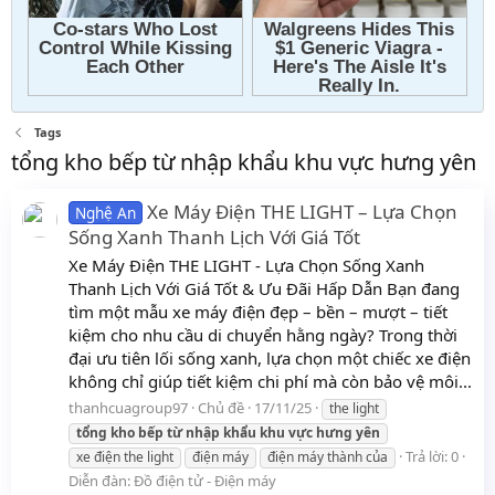
Tags
tổng kho bếp từ nhập khẩu khu vực hưng yên
Xe Máy Điện THE LIGHT – Lựa Chọn
Nghệ An
Sống Xanh Thanh Lịch Với Giá Tốt
Xe Máy Điện THE LIGHT - Lựa Chọn Sống Xanh
Thanh Lịch Với Giá Tốt & Ưu Đãi Hấp Dẫn Bạn đang
tìm một mẫu xe máy điện đẹp – bền – mượt – tiết
kiệm cho nhu cầu di chuyển hằng ngày? Trong thời
đại ưu tiên lối sống xanh, lựa chọn một chiếc xe điện
không chỉ giúp tiết kiệm chi phí mà còn bảo vệ môi...
thanhcuagroup97
Chủ đề
17/11/25
the light
tổng
kho
bếp
từ
nhập
khẩu
khu
vực
hưng
yên
Trả lời: 0
xe điện the light
điện máy
điện máy thành của
Diễn đàn:
Đồ điện tử - Điện máy