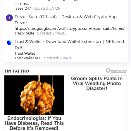
secure...
laseer247
Updated:
6/7/26
Trezor Suite (Official) | Desktop & Web Crypto App -
Trezor
https://sites.google.com/wallletcrypto.com/trezor-suite/home/
Trezor Suite
Updated:
24/6/26
Trust® Wallet - Download Wallet Extension | NFTs and
DeFi
Trust Wallet
Trust Wallet APP
Updated:
23/6/26