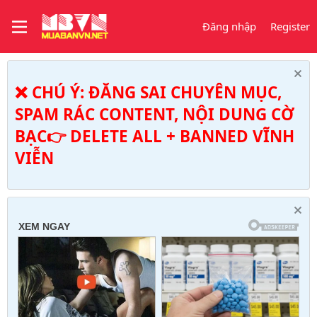
Đăng nhập
Register
❌ CHÚ Ý: ĐĂNG SAI CHUYÊN MỤC,
SPAM RÁC CONTENT, NỘI DUNG CỜ
BẠC👉 DELETE ALL + BANNED VĨNH
VIỄN