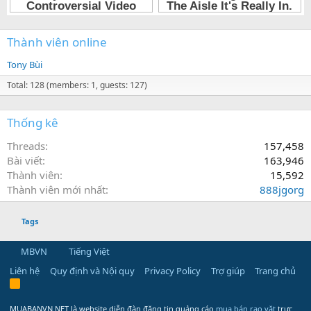
Thành viên online
Tony Bùi
Total: 128 (members: 1, guests: 127)
Thống kê
Threads
157,458
Bài viết
163,946
Thành viên
15,592
Thành viên mới nhất
888jgorg
Tags
MBVN
Tiếng Việt
Liên hệ
Quy định và Nội quy
Privacy Policy
Trợ giúp
Trang chủ
R
S
S
MUABANVN.NET là website diễn đàn đăng tin quảng cáo
mua bán rao vặt
trực