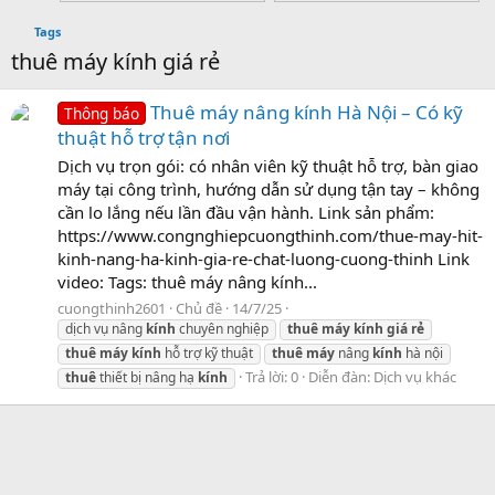
Tags
thuê máy kính giá rẻ
Thuê máy nâng kính Hà Nội – Có kỹ
Thông báo
thuật hỗ trợ tận nơi
Dịch vụ trọn gói: có nhân viên kỹ thuật hỗ trợ, bàn giao
máy tại công trình, hướng dẫn sử dụng tận tay – không
cần lo lắng nếu lần đầu vận hành. Link sản phẩm:
https://www.congnghiepcuongthinh.com/thue-may-hit-
kinh-nang-ha-kinh-gia-re-chat-luong-cuong-thinh Link
video: Tags: thuê máy nâng kính...
cuongthinh2601
Chủ đề
14/7/25
dịch vụ nâng
kính
chuyên nghiệp
thuê
máy
kính
giá
rẻ
thuê
máy
kính
hỗ trợ kỹ thuật
thuê
máy
nâng
kính
hà nội
Trả lời: 0
Diễn đàn:
Dịch vụ khác
thuê
thiết bị nâng hạ
kính