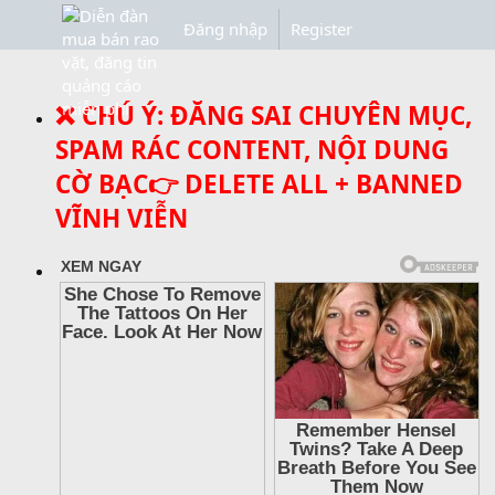
Đăng nhập
Register
❌ CHÚ Ý: ĐĂNG SAI CHUYÊN MỤC,
SPAM RÁC CONTENT, NỘI DUNG
CỜ BẠC👉 DELETE ALL + BANNED
VĨNH VIỄN