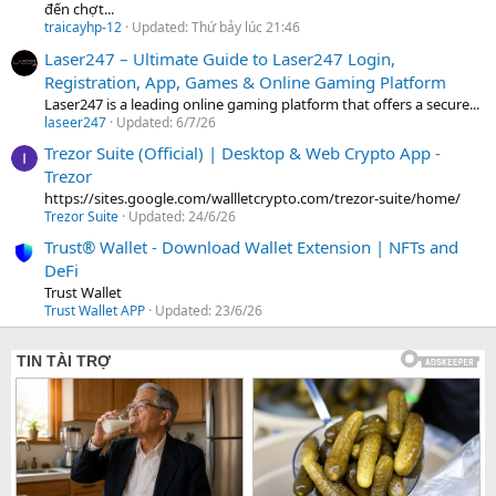
đến chợt...
traicayhp-12
Updated:
Thứ bảy lúc 21:46
Laser247 – Ultimate Guide to Laser247 Login,
Registration, App, Games & Online Gaming Platform
Laser247 is a leading online gaming platform that offers a secure...
laseer247
Updated:
6/7/26
Trezor Suite (Official) | Desktop & Web Crypto App -
Trezor
https://sites.google.com/wallletcrypto.com/trezor-suite/home/
Trezor Suite
Updated:
24/6/26
Trust® Wallet - Download Wallet Extension | NFTs and
DeFi
Trust Wallet
Trust Wallet APP
Updated:
23/6/26