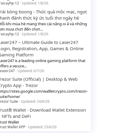
raicayhp-12
Updated:
1/8/26
Trái bòng boong - Thức quà mộc mạc, ngọt
thanh đánh thức ký ức tuổi thơ ngày hè
Mỗi khi mùa hè mang theo cái nắng oi ả và những
cơn mưa chợt đến chợt...
raicayhp-12
Updated:
1/8/26
Laser247 – Ultimate Guide to Laser247
Login, Registration, App, Games & Online
Gaming Platform
Laser247 is a leading online gaming platform that
ffers a secure...
laseer247
Updated:
6/7/26
Trezor Suite (Official) | Desktop & Web
Crypto App - Trezor
https://sites.google.com/wallletcrypto.com/trezor-
suite/home/
rezor Suite
Updated:
24/6/26
Trust® Wallet - Download Wallet Extension
| NFTs and DeFi
rust Wallet
rust Wallet APP
Updated:
23/6/26