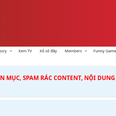
tory
Xem TV
Xổ số đây
Members
Funny Gam
ÊN MỤC, SPAM RÁC CONTENT, NỘI DUNG 