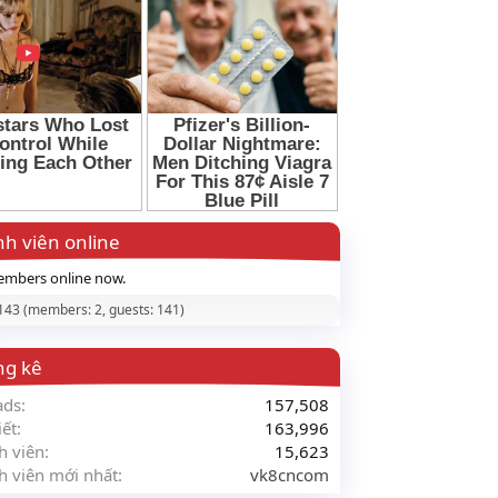
h viên online
mbers online now.
 143 (members: 2, guests: 141)
ng kê
ads
157,508
iết
163,996
h viên
15,623
h viên mới nhất
vk8cncom