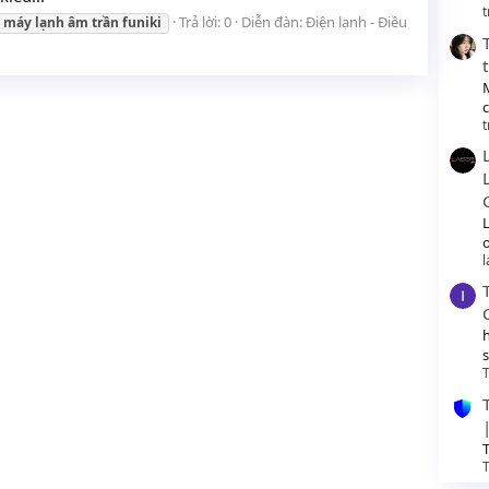
t
Trả lời: 0
Diễn đàn:
Điện lạnh - Điều
máy
lạnh
âm
trần
funiki
t
o
T
T
T