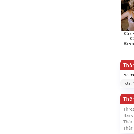
Thàn
No me
Total:
Thố
Thre
Bài v
Thàn
Thàn