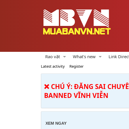
Rao vặt
What's new
Link Direc
Latest activity
Register
❌ CHÚ Ý: ĐĂNG SAI CHUY
BANNED VĨNH VIỄN