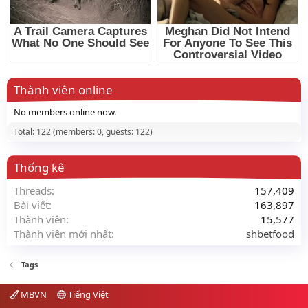
Thành viên online
No members online now.
Total: 122 (members: 0, guests: 122)
Thống kê
Threads
157,409
Bài viết
163,897
Thành viên
15,577
Thành viên mới nhất
shbetfood
Tags
MBVN
Tiếng Việt