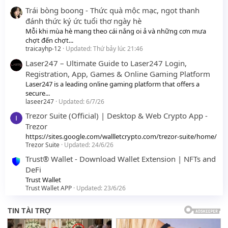
Trái bòng boong - Thức quà mộc mạc, ngọt thanh
đánh thức ký ức tuổi thơ ngày hè
Mỗi khi mùa hè mang theo cái nắng oi ả và những cơn mưa
chợt đến chợt...
traicayhp-12
Updated:
Thứ bảy lúc 21:46
Laser247 – Ultimate Guide to Laser247 Login,
Registration, App, Games & Online Gaming Platform
Laser247 is a leading online gaming platform that offers a
secure...
laseer247
Updated:
6/7/26
Trezor Suite (Official) | Desktop & Web Crypto App -
Trezor
https://sites.google.com/wallletcrypto.com/trezor-suite/home/
Trezor Suite
Updated:
24/6/26
Trust® Wallet - Download Wallet Extension | NFTs and
DeFi
Trust Wallet
Trust Wallet APP
Updated:
23/6/26