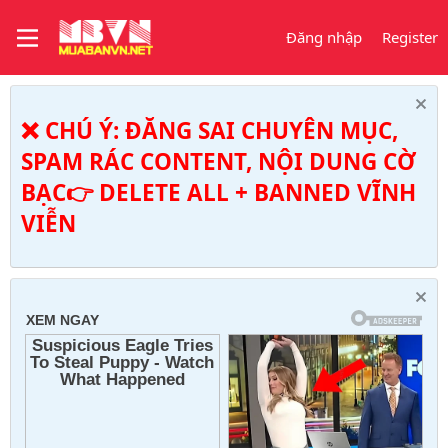
Đăng nhập
Register
❌ CHÚ Ý: ĐĂNG SAI CHUYÊN MỤC,
SPAM RÁC CONTENT, NỘI DUNG CỜ
BẠC👉 DELETE ALL + BANNED VĨNH
VIỄN