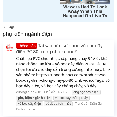
Tags
phụ kiện ngành điện
Tại sao nên sử dụng vỏ bọc dây
Thông báo
điện PC-80 trong nhà xưởng?
Chất liệu PVC chịu nhiệt, xếp hạng cháy 94V-0, khả
năng chống lan lửa – vỏ bọc dây điện PC-80 là lựa
chọn tối ưu cho dây dẫn trong xưởng, nhà máy. Link
sản phẩm: https://cuongthinhct.com/products/vo-
boc-day-dien-chong-chay-pc-80 Link video: Tags: vỏ
bọc dây điện, vỏ bọc dây chống cháy, vỏ dây...
cuongthinh2601
Chủ đề
16/7/25
ống bọc dây
điện
phụ
kiện
ngành
điện
vỏ bọc dây chống cháy
Trả lời: 0
Diễn đàn:
vỏ bọc dây
điện
vỏ dây cách nhiệt
Dịch vụ khác