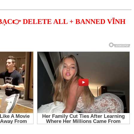
BẠC👉 DELETE ALL + BANNED VĨNH