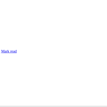
y
Mark read