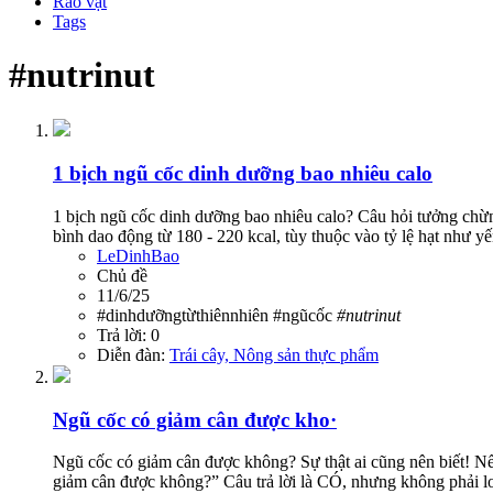
Rao vặt
Tags
#nutrinut
1 bịch ngũ cốc dinh dưỡng bao nhiêu calo
1 bịch ngũ cốc dinh dưỡng bao nhiêu calo? Câu hỏi tưởng chừn
bình dao động từ 180 - 220 kcal, tùy thuộc vào tỷ lệ hạt như yế
LeDinhBao
Chủ đề
11/6/25
#dinhdưỡngtừthiênnhiên
#ngũcốc
#nutrinut
Trả lời: 0
Diễn đàn:
Trái cây, Nông sản thực phẩm
Ngũ cốc có giảm cân được kho·
Ngũ cốc có giảm cân được không? Sự thật ai cũng nên biết! Nế
giảm cân được không?” Câu trả lời là CÓ, nhưng không phải lo