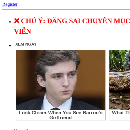
Register
❌ CHÚ Ý: ĐĂNG SAI CHUYÊN MỤC
VIỄN