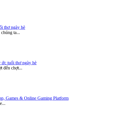
ổi thơ ngày hè
chúng ta...
 ức tuổi thơ ngày hè
 đến chợt...
 App, Games & Online Gaming Platform
e...