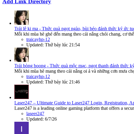
Add Link Directory
Trái lê ki ma - Thức quà ngọt ngào, bùi béo đánh thức ký ức tu
Mỗi khi mùa hè ghé đến mang theo cái nắng chói chang, cơ thể 
traicayhp-12
Updated:
Thứ bảy lúc 21:54
Trái bòng boong - Thức quà mộc mạc, ngọt thanh đánh thức ký
Mỗi khi mùa hè mang theo cái nắng oi ả và những cơn mưa chợt
traicayhp-12
Updated:
Thứ bảy lúc 21:46
Laser247 – Ultimate Guide to Laser247 Login, Registration,
Laser247 is a leading online gaming platform that offers a secur
laseer247
Updated:
6/7/26