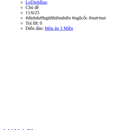
LeDinhBao
Chủ đề
11/6/25
#dinhdưỡngtừthiênnhiên
#ngũcốc
#nutrinut
Trả lời: 0
Diễn đàn:
Món ăn 3 Miền