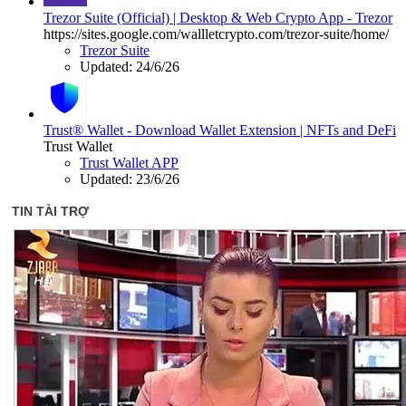
Trezor Suite (Official) | Desktop & Web Crypto App - Trezor
https://sites.google.com/wallletcrypto.com/trezor-suite/home/
Trezor Suite
Updated:
24/6/26
Trust® Wallet - Download Wallet Extension | NFTs and DeFi
Trust Wallet
Trust Wallet APP
Updated:
23/6/26