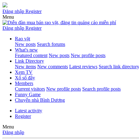
Đăng nhập
Register
Menu
Đăng nhập
Register
Rao vặt
New posts
Search forums
What's new
Featured content
New posts
New profile posts
Link Directory
New items
New comments
Latest reviews
Search link director
Xem TV
Xổ số đây
Members
Current visitors
New profile posts
Search profile posts
Funny Game
Chuyển nhà Bình Dương
Latest activity
Register
Menu
Đăng nhập