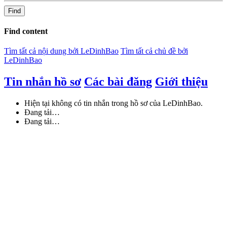
Find
Find content
Tìm tất cả nội dung bởi LeDinhBao
Tìm tất cả chủ đề bởi
LeDinhBao
Tin nhắn hồ sơ
Các bài đăng
Giới thiệu
Hiện tại không có tin nhắn trong hồ sơ của LeDinhBao.
Đang tải…
Đang tải…