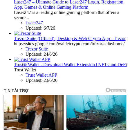
Laser247 – Ultimate Guide to Laser247 Login, Registration,
App, Games & Online Gaming Platform
Laser247 is a leading online gaming platform that offers a
secure...
laseer247
Updated:
6/7/26
Trezor Suite (Official) | Desktop & Web Crypto App - Trezor
https://sites.google.com/wallletcrypto.com/trezor-suite/home/
Trezor Suite
Updated:
24/6/26
Trust® Wallet - Download Wallet Extension | NFTs and DeFi
Trust Wallet
Trust Wallet APP
Updated:
23/6/26