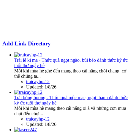
Add Link Directory
Trái lê ki ma - Thức quà ngọt ngào, bùi béo đánh thức ký ức
tuổi thơ ngày hè
Mỗi khi mùa hè ghé đến mang theo cái nắng chói chang, cơ
thể chúng ta...
traicayhp-12
Updated:
1/8/26
Trái bòng boong - Thức quà mộc mạc, ngọt thanh đánh thức
ký ức tuổi thơ ngày hè
Mỗi khi mùa hè mang theo cái nắng oi ả và những cơn mưa
chợt đến chợt...
traicayhp-12
Updated:
1/8/26