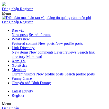
Đăng nhập
Register
Menu
Đăng nhập
Register
Rao vặt
New posts
Search forums
What's new
Featured content
New posts
New profile posts
Link Directory
New items
New comments
Latest reviews
Search link
directory
Mark read
Xem TV
Xổ số đây
Members
Current visitors
New profile posts
Search profile posts
Funny Game
Chuyển nhà Bình Dương
Latest activity
Register
Menu
Đăng nhập