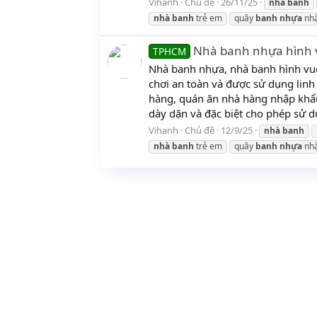
Vihanh
Chủ đề
26/11/25
nhà
banh
nhà
banh
trẻ em
quây
banh
nhựa
nhậ
Nhà banh nhựa hình 
TPHCM
Nhà banh nhựa, nhà banh hình vuô
chơi an toàn và được sử dụng linh 
hàng, quán ăn nhà hàng nhập khẩu
dày dặn và đặc biệt cho phép sử d
Vihanh
Chủ đề
12/9/25
nhà
banh
nhà
banh
trẻ em
quây
banh
nhựa
nhậ