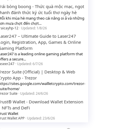
Trái bòng boong - Thức quà mộc mạc, ngọt
thanh đánh thức ký ức tuổi thơ ngày hè
Mỗi khi mùa hè mang theo cái nắng oi ả và những
cơn mưa chợt đến chợt...
raicayhp-12
Updated:
1/8/26
Laser247 – Ultimate Guide to Laser247
Login, Registration, App, Games & Online
Gaming Platform
Laser247 is a leading online gaming platform that
ffers a secure...
laseer247
Updated:
6/7/26
Trezor Suite (Official) | Desktop & Web
Crypto App - Trezor
https://sites.google.com/wallletcrypto.com/trezor-
suite/home/
rezor Suite
Updated:
24/6/26
Trust® Wallet - Download Wallet Extension
| NFTs and DeFi
rust Wallet
rust Wallet APP
Updated:
23/6/26