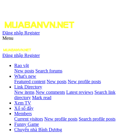
Đăng nhập
Register
Menu
Đăng nhập
Register
Rao vặt
New posts
Search forums
What's new
Featured content
New posts
New profile posts
Link Directory
New items
New comments
Latest reviews
Search link
directory
Mark read
Xem TV
Xổ số đây
Members
Current visitors
New profile posts
Search profile posts
Funny Game
Chuyển nhà Bình Dương