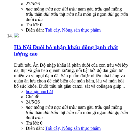
27/5/26
nạc
mông
trâu
nạc
đùi
trâu
nạm gàu
trâu
quả mông
trâu
thăn
đùi
trâu
thịt
trâu
nấu món gì ngon
đùi
gọ
trâu
đuôi
trâu
Trả lời: 0
Diễn đàn:
Trái cây, Nông sản thực phẩm
Hà Nội
Đuôi bò nhập khẩu đông lạnh chất
lượng cao
Đuôi trâu Ấn Độ nhập khẩu là phần đuôi của con trâu với lớp
da, thịt và gân bao quanh xương, nổi bật bởi độ dai giòn tự
nhiên và vị ngọt đậm đà. Sản phẩm được nhiều nhà hàng và
quán ăn lựa chọn để chế biến các món hầm, lẩu và món bồi
bổ sức khỏe. Đuôi trâu rất giàu canxi, sắt và collagen giúp...
hoangnhan123
Chủ đề
24/5/26
nạc
mông
trâu
nạc
đùi
trâu
nạm gàu
trâu
quả mông
trâu
thăn
đùi
trâu
thịt
trâu
nấu món gì ngon
đùi
gọ
trâu
đuôi
trâu
Trả lời: 0
Diễn đàn:
Trái cây, Nông sản thực phẩm