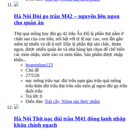
Hà Nội
Đùi gọ trâu M42 – nguyên liệu ngon
cho quán ăn
Thịt quả mông hay đùi gọ 42 trâu Ấn Độ là phần thịt nằm ở
chân sau của con trâu, nổi bật với tỷ lệ nạc cao, xen lẫn gân
mềm tự nhiên và rất ít mỡ. Đây là phần thịt săn chắc, thơm
ngon, được nhiều quán ăn và nhà hàng lựa chọn để chế biến
các món nhậu, món xào và món hầm. Sản phẩm được nhập
khẩu...
hoangnhan123
Chủ đề
27/5/26
nạc
mông
trâu
nạc
đùi
trâu
nạm gàu
trâu
quả mông
trâu
thăn
đùi
trâu
thịt
trâu
nấu món gì ngon
đùi
gọ
trâu
đuôi
trâu
Trả lời: 0
Diễn đàn:
Trái cây, Nông sản thực phẩm
Hà Nội
Thịt nạc đùi trâu M41 đông lạnh nhập
khẩu chính ngạch