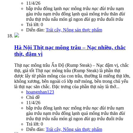
11/4/26
bắp
trâu
đông lạnh
nạc
mông
trâu
nạc
đùi
trâu
nạm
gàu
trâu
nạm
trâu
đông lạnh
quả mông
trâu
thăn
đùi
trâu
thịt
trâu
nấu món gì ngon
đùi
gọ
trâu
đuôi
trâu
Trả lời: 0
Diễn đàn:
Trái cây, Nông sản thực phẩm
Hà Nội
Thịt nạc mông trâu – Nạc nhiều, chắc
thịt, đậm vị
Thịt nạc mông trâu Ấn Độ (Rump Steak) – Nạc đậm vị, chắc
thịt, giá tốt Thịt nạc mông trâu (Rump Steak) là phần thịt
được lấy từ phần mông của con trâu, thường là miếng thịt lớn,
không xương, bên ngoài có lớp mỡ mỏng, bên trong chủ yếu
là thịt nạc săn chắc. Đặc trưng của phần thịt này là thớ...
hoangnhan123
Chủ đề
11/4/26
bắp
trâu
đông lạnh
nạc
mông
trâu
nạc
đùi
trâu
nạm
gàu
trâu
nạm
trâu
đông lạnh
quả mông
trâu
thăn
đùi
trâu
thịt
trâu
nấu món gì ngon
đùi
gọ
trâu
đuôi
trâu
Trả lời: 0
Diễn đàn:
Trái cây, Nông sản thực phẩm