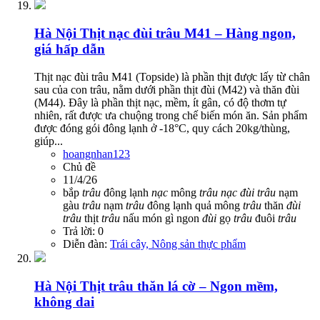
Hà Nội
Thịt nạc đùi trâu M41 – Hàng ngon,
giá hấp dẫn
Thịt nạc đùi trâu M41 (Topside) là phần thịt được lấy từ chân
sau của con trâu, nằm dưới phần thịt đùi (M42) và thăn đùi
(M44). Đây là phần thịt nạc, mềm, ít gân, có độ thơm tự
nhiên, rất được ưa chuộng trong chế biến món ăn. Sản phẩm
được đóng gói đông lạnh ở -18°C, quy cách 20kg/thùng,
giúp...
hoangnhan123
Chủ đề
11/4/26
bắp
trâu
đông lạnh
nạc
mông
trâu
nạc
đùi
trâu
nạm
gàu
trâu
nạm
trâu
đông lạnh
quả mông
trâu
thăn
đùi
trâu
thịt
trâu
nấu món gì ngon
đùi
gọ
trâu
đuôi
trâu
Trả lời: 0
Diễn đàn:
Trái cây, Nông sản thực phẩm
Hà Nội
Thịt trâu thăn lá cờ – Ngon mềm,
không dai