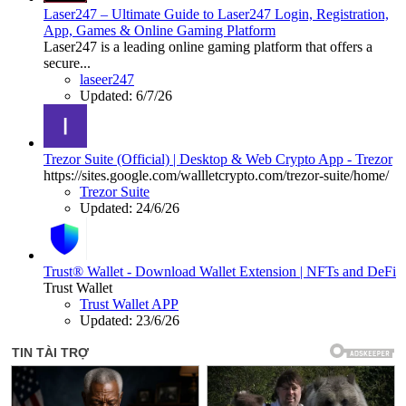
Laser247 – Ultimate Guide to Laser247 Login, Registration,
App, Games & Online Gaming Platform
Laser247 is a leading online gaming platform that offers a
secure...
laseer247
Updated:
6/7/26
Trezor Suite (Official) | Desktop & Web Crypto App - Trezor
https://sites.google.com/wallletcrypto.com/trezor-suite/home/
Trezor Suite
Updated:
24/6/26
Trust® Wallet - Download Wallet Extension | NFTs and DeFi
Trust Wallet
Trust Wallet APP
Updated:
23/6/26