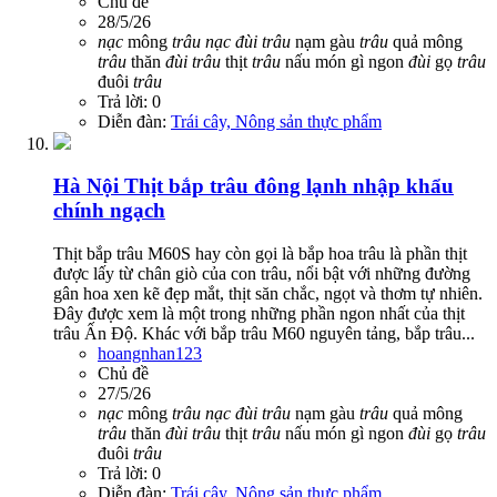
Chủ đề
28/5/26
nạc
mông
trâu
nạc
đùi
trâu
nạm gàu
trâu
quả mông
trâu
thăn
đùi
trâu
thịt
trâu
nấu món gì ngon
đùi
gọ
trâu
đuôi
trâu
Trả lời: 0
Diễn đàn:
Trái cây, Nông sản thực phẩm
Hà Nội
Thịt bắp trâu đông lạnh nhập khẩu
chính ngạch
Thịt bắp trâu M60S hay còn gọi là bắp hoa trâu là phần thịt
được lấy từ chân giò của con trâu, nổi bật với những đường
gân hoa xen kẽ đẹp mắt, thịt săn chắc, ngọt và thơm tự nhiên.
Đây được xem là một trong những phần ngon nhất của thịt
trâu Ấn Độ. Khác với bắp trâu M60 nguyên tảng, bắp trâu...
hoangnhan123
Chủ đề
27/5/26
nạc
mông
trâu
nạc
đùi
trâu
nạm gàu
trâu
quả mông
trâu
thăn
đùi
trâu
thịt
trâu
nấu món gì ngon
đùi
gọ
trâu
đuôi
trâu
Trả lời: 0
Diễn đàn:
Trái cây, Nông sản thực phẩm