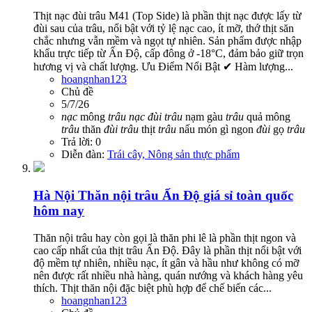
Thịt nạc đùi trâu M41 (Top Side) là phần thịt nạc được lấy từ
đùi sau của trâu, nổi bật với tỷ lệ nạc cao, ít mỡ, thớ thịt săn
chắc nhưng vẫn mềm và ngọt tự nhiên. Sản phẩm được nhập
khẩu trực tiếp từ Ấn Độ, cấp đông ở -18°C, đảm bảo giữ trọn
hương vị và chất lượng. Ưu Điểm Nổi Bật ✔ Hàm lượng...
hoangnhan123
Chủ đề
5/7/26
nạc
mông
trâu
nạc
đùi
trâu
nạm gàu
trâu
quả mông
trâu
thăn
đùi
trâu
thịt
trâu
nấu món gì ngon
đùi
gọ
trâu
Trả lời: 0
Diễn đàn:
Trái cây, Nông sản thực phẩm
Hà Nội
Thăn nội trâu Ấn Độ giá sỉ toàn quốc
hôm nay
Thăn nội trâu hay còn gọi là thăn phi lê là phần thịt ngon và
cao cấp nhất của thịt trâu Ấn Độ. Đây là phần thịt nổi bật với
độ mềm tự nhiên, nhiều nạc, ít gân và hầu như không có mỡ
nên được rất nhiều nhà hàng, quán nướng và khách hàng yêu
thích. Thịt thăn nội đặc biệt phù hợp để chế biến các...
hoangnhan123