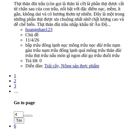
Thịt thăn đùi trâu (còn gọi là thăn lá cờ) là phần thịt được cắt
từ chân sau của con trâu, nổi bật với đặc điểm nạc, mềm, ít
gân, không dai và có hương thơm tự nhiên. Đây là một trong
những phần thịt được ưa chuộng nhất nhờ chất lượng cao và
dễ chế biến. Thịt thăn đùi trâu nhập khẩu từ Ấn Độ...
hoangnhan123
Chủ đề
11/4/26
bắp
trâu
đông lạnh
nạc
mông
trâu
nạc
đùi
trâu
nạm
gàu
trâu
nạm
trâu
đông lạnh
quả mông
trâu
thăn
đùi
trâu
thịt
trâu
nấu món gì ngon
đùi
gọ
trâu
đuôi
trâu
Trả lời: 0
Diễn đàn:
Trái cây, Nông sản thực phẩm
1
2
3
…
Go to page
Tới
6