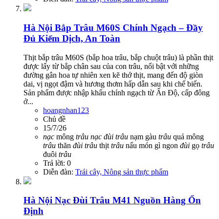
Hà Nội
Bắp Trâu M60S Chính Ngạch – Đầy
Đủ Kiểm Dịch, An Toàn
Thịt bắp trâu M60S (bắp hoa trâu, bắp chuột trâu) là phần thịt
được lấy từ bắp chân sau của con trâu, nổi bật với những
đường gân hoa tự nhiên xen kẽ thớ thịt, mang đến độ giòn
dai, vị ngọt đậm và hương thơm hấp dẫn sau khi chế biến.
Sản phẩm được nhập khẩu chính ngạch từ Ấn Độ, cấp đông
ở...
hoangnhan123
Chủ đề
15/7/26
nạc
mông
trâu
nạc
đùi
trâu
nạm gàu
trâu
quả mông
trâu
thăn
đùi
trâu
thịt
trâu
nấu món gì ngon
đùi
gọ
trâu
đuôi
trâu
Trả lời: 0
Diễn đàn:
Trái cây, Nông sản thực phẩm
Hà Nội
Nạc Đùi Trâu M41 Nguồn Hàng Ổn
Định