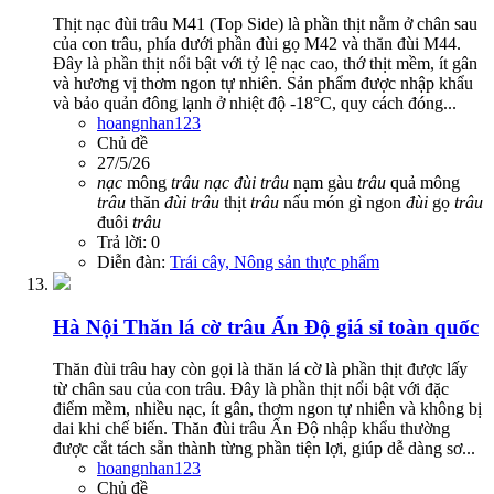
Thịt nạc đùi trâu M41 (Top Side) là phần thịt nằm ở chân sau
của con trâu, phía dưới phần đùi gọ M42 và thăn đùi M44.
Đây là phần thịt nổi bật với tỷ lệ nạc cao, thớ thịt mềm, ít gân
và hương vị thơm ngon tự nhiên. Sản phẩm được nhập khẩu
và bảo quản đông lạnh ở nhiệt độ -18°C, quy cách đóng...
hoangnhan123
Chủ đề
27/5/26
nạc
mông
trâu
nạc
đùi
trâu
nạm gàu
trâu
quả mông
trâu
thăn
đùi
trâu
thịt
trâu
nấu món gì ngon
đùi
gọ
trâu
đuôi
trâu
Trả lời: 0
Diễn đàn:
Trái cây, Nông sản thực phẩm
Hà Nội
Thăn lá cờ trâu Ấn Độ giá sỉ toàn quốc
Thăn đùi trâu hay còn gọi là thăn lá cờ là phần thịt được lấy
từ chân sau của con trâu. Đây là phần thịt nổi bật với đặc
điểm mềm, nhiều nạc, ít gân, thơm ngon tự nhiên và không bị
dai khi chế biến. Thăn đùi trâu Ấn Độ nhập khẩu thường
được cắt tách sẵn thành từng phần tiện lợi, giúp dễ dàng sơ...
hoangnhan123
Chủ đề