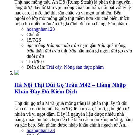
Thịt nạc mông trâu Ấn Độ (Rump Steak) là phần thịt nguyên
tảng được lấy từ khu vực mông của con trâu, nổi bật với tỷ lệ
nạc cao, ít mỡ, thớ thịt săn chắc và vị ngọt tự nhiên. Bên
ngoài có lớp mỡ mỏng giúp thịt mềm hơn khi chế biến, thích
hợp cho nhiều món ăn từ gia đình đến nhà hàng. Sản phẩm...
hoangnhan123
Chủ đề
15/7/26
nạc
mông
trâu
nạc
đùi
trâu
nạm gàu
trâu
quả mông
trâu
thăn
đùi
trâu
thịt
trâu
nấu món gì ngon
đùi
gọ
trâu
đuôi
trâu
Trả lời: 0
Diễn đàn:
Trái cây, Nông sản thực phẩm
Hà Nội
Thịt Đùi Gọ Trâu M42 – Hàng Nhập
Khẩu Đầy Đủ Kiểm Dịch
Thịt đùi gọ trâu M42 (quả mông trâu) là phần thịt lấy từ đùi
sau của con trâu, nổi bật với tỷ lệ nạc cao, ít mỡ, gân giòn tự
nhiên và vị ngọt đậm. Đây là nguyên liệu được nhiều nhà
hàng, quán ăn lựa chọn để chế biến các món xào, nướng, hầm
và gác bếp. Sản phẩm được nhập khẩu chính ngạch từ Ấn...
hoangnhan123