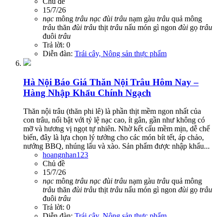
Chủ đề
15/7/26
nạc
mông
trâu
nạc
đùi
trâu
nạm gàu
trâu
quả mông
trâu
thăn
đùi
trâu
thịt
trâu
nấu món gì ngon
đùi
gọ
trâu
đuôi
trâu
Trả lời: 0
Diễn đàn:
Trái cây, Nông sản thực phẩm
Hà Nội
Báo Giá Thăn Nội Trâu Hôm Nay –
Hàng Nhập Khẩu Chính Ngạch
Thăn nội trâu (thăn phi lê) là phần thịt mềm ngon nhất của
con trâu, nổi bật với tỷ lệ nạc cao, ít gân, gần như không có
mỡ và hương vị ngọt tự nhiên. Nhờ kết cấu mềm mịn, dễ chế
biến, đây là lựa chọn lý tưởng cho các món bít tết, áp chảo,
nướng BBQ, nhúng lẩu và xào. Sản phẩm được nhập khẩu...
hoangnhan123
Chủ đề
15/7/26
nạc
mông
trâu
nạc
đùi
trâu
nạm gàu
trâu
quả mông
trâu
thăn
đùi
trâu
thịt
trâu
nấu món gì ngon
đùi
gọ
trâu
đuôi
trâu
Trả lời: 0
Diễn đàn:
Trái cây, Nông sản thực phẩm