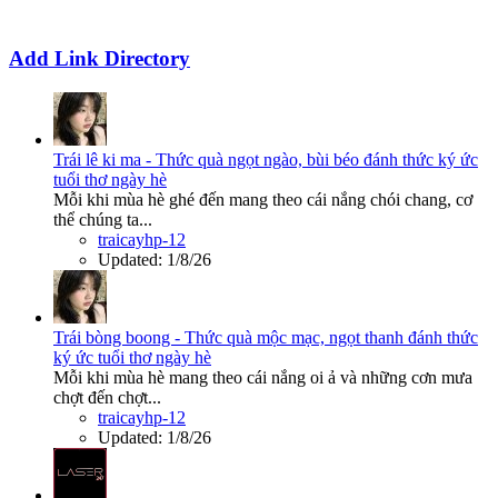
Add Link Directory
Trái lê ki ma - Thức quà ngọt ngào, bùi béo đánh thức ký ức
tuổi thơ ngày hè
Mỗi khi mùa hè ghé đến mang theo cái nắng chói chang, cơ
thể chúng ta...
traicayhp-12
Updated:
1/8/26
Trái bòng boong - Thức quà mộc mạc, ngọt thanh đánh thức
ký ức tuổi thơ ngày hè
Mỗi khi mùa hè mang theo cái nắng oi ả và những cơn mưa
chợt đến chợt...
traicayhp-12
Updated:
1/8/26