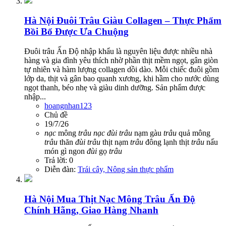
Hà Nội
Đuôi Trâu Giàu Collagen – Thực Phẩm
Bồi Bổ Được Ưa Chuộng
Đuôi trâu Ấn Độ nhập khẩu là nguyên liệu được nhiều nhà
hàng và gia đình yêu thích nhờ phần thịt mềm ngọt, gân giòn
tự nhiên và hàm lượng collagen dồi dào. Mỗi chiếc đuôi gồm
lớp da, thịt và gân bao quanh xương, khi hầm cho nước dùng
ngọt thanh, béo nhẹ và giàu dinh dưỡng. Sản phẩm được
nhập...
hoangnhan123
Chủ đề
19/7/26
nạc
mông
trâu
nạc
đùi
trâu
nạm gàu
trâu
quả mông
trâu
thăn
đùi
trâu
thịt nạm
trâu
đông lạnh
thịt
trâu
nấu
món gì ngon
đùi
gọ
trâu
Trả lời: 0
Diễn đàn:
Trái cây, Nông sản thực phẩm
Hà Nội
Mua Thịt Nạc Mông Trâu Ấn Độ
Chính Hãng, Giao Hàng Nhanh