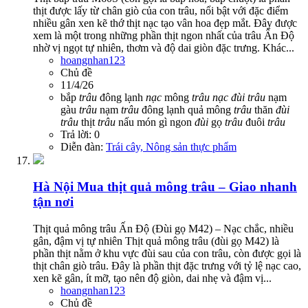
thịt được lấy từ chân giò của con trâu, nổi bật với đặc điểm
nhiều gân xen kẽ thớ thịt nạc tạo vân hoa đẹp mắt. Đây được
xem là một trong những phần thịt ngon nhất của trâu Ấn Độ
nhờ vị ngọt tự nhiên, thơm và độ dai giòn đặc trưng. Khác...
hoangnhan123
Chủ đề
11/4/26
bắp
trâu
đông lạnh
nạc
mông
trâu
nạc
đùi
trâu
nạm
gàu
trâu
nạm
trâu
đông lạnh
quả mông
trâu
thăn
đùi
trâu
thịt
trâu
nấu món gì ngon
đùi
gọ
trâu
đuôi
trâu
Trả lời: 0
Diễn đàn:
Trái cây, Nông sản thực phẩm
Hà Nội
Mua thịt quả mông trâu – Giao nhanh
tận nơi
Thịt quả mông trâu Ấn Độ (Đùi gọ M42) – Nạc chắc, nhiều
gân, đậm vị tự nhiên Thịt quả mông trâu (đùi gọ M42) là
phần thịt nằm ở khu vực đùi sau của con trâu, còn được gọi là
thịt chân giò trâu. Đây là phần thịt đặc trưng với tỷ lệ nạc cao,
xen kẽ gân, ít mỡ, tạo nên độ giòn, dai nhẹ và đậm vị...
hoangnhan123
Chủ đề