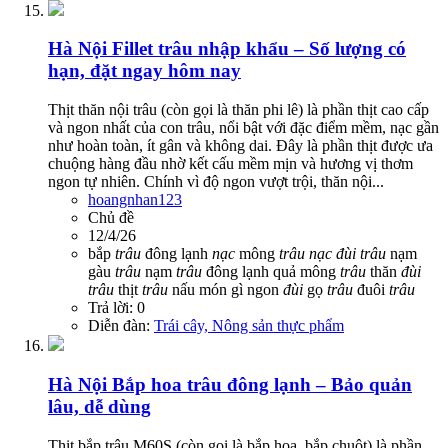
Hà Nội
Fillet trâu nhập khẩu – Số lượng có
hạn, đặt ngay hôm nay
Thịt thăn nội trâu (còn gọi là thăn phi lê) là phần thịt cao cấp
và ngon nhất của con trâu, nổi bật với đặc điểm mềm, nạc gần
như hoàn toàn, ít gân và không dai. Đây là phần thịt được ưa
chuộng hàng đầu nhờ kết cấu mềm mịn và hương vị thơm
ngon tự nhiên. Chính vì độ ngon vượt trội, thăn nội...
hoangnhan123
Chủ đề
12/4/26
bắp
trâu
đông lạnh
nạc
mông
trâu
nạc
đùi
trâu
nạm
gàu
trâu
nạm
trâu
đông lạnh
quả mông
trâu
thăn
đùi
trâu
thịt
trâu
nấu món gì ngon
đùi
gọ
trâu
đuôi
trâu
Trả lời: 0
Diễn đàn:
Trái cây, Nông sản thực phẩm
Hà Nội
Bắp hoa trâu đông lạnh – Bảo quản
lâu, dễ dùng
Thịt bắp trâu M60S (còn gọi là bắp hoa, bắp chuột) là phần