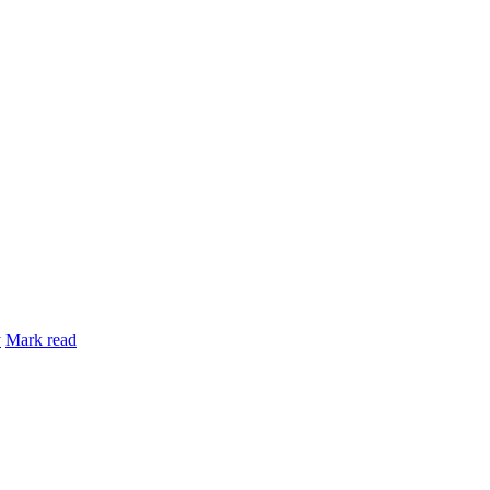
y
Mark read