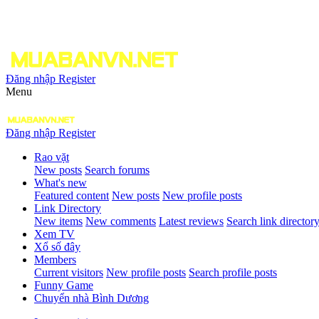
Đăng nhập
Register
Menu
Đăng nhập
Register
Rao vặt
New posts
Search forums
What's new
Featured content
New posts
New profile posts
Link Directory
New items
New comments
Latest reviews
Search link director
Xem TV
Xổ số đây
Members
Current visitors
New profile posts
Search profile posts
Funny Game
Chuyển nhà Bình Dương