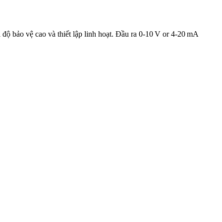
độ bảo vệ cao và thiết lập linh hoạt. Đầu ra 0-10 V or 4-20 mA