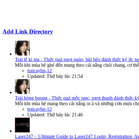
Add Link Directory
Trái lê ki ma - Thức quà ngọt ngào, bùi béo đánh thức ký ức tu
Mỗi khi mùa hè ghé đến mang theo cái nắng chói chang, cơ thể 
traicayhp-12
Updated:
Thứ bảy lúc 21:54
Trái bòng boong - Thức quà mộc mạc, ngọt thanh đánh thức ký
Mỗi khi mùa hè mang theo cái nắng oi ả và những cơn mưa chợt
traicayhp-12
Updated:
Thứ bảy lúc 21:46
Laser247 – Ultimate Guide to Laser247 Login, Registration,