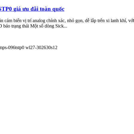
STP0 giá ưu đãi toàn quốc
 biến vị trí analog chính xác, nhỏ gọn, dễ lắp trên xi lanh khí, với 
báo trạng thái Một số dòng Sick...
mps-096tstp0
wl27-302630s12