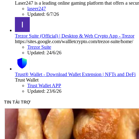
Laser247 is a leading online gaming platform that offers a secur
laseer247
Updated:
6/7/26
Trezor Suite (Official) | Desktop & Web Crypto App - Trezor
https://sites.google.com/wallletcrypto.com/trezor-suite/home/
Trezor Suite
Updated:
24/6/26
Trust® Wallet - Download Wallet Extension | NFTs and DeFi
Trust Wallet
Trust Wallet APP
Updated:
23/6/26