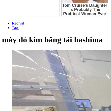
Rao vặt
Tags
máy dò kim băng tải hashima