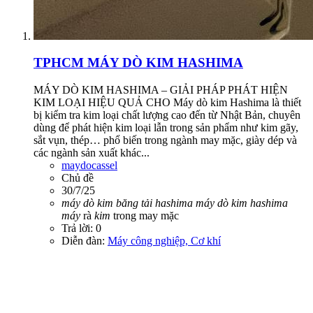
TPHCM
MÁY DÒ KIM HASHIMA
MÁY DÒ KIM HASHIMA – GIẢI PHÁP PHÁT HIỆN
KIM LOẠI HIỆU QUẢ CHO Máy dò kim Hashima là thiết
bị kiểm tra kim loại chất lượng cao đến từ Nhật Bản, chuyên
dùng để phát hiện kim loại lẫn trong sản phẩm như kim gãy,
sắt vụn, thép… phổ biến trong ngành may mặc, giày dép và
các ngành sản xuất khác...
maydocassel
Chủ đề
30/7/25
máy
dò
kim
băng
tải
hashima
máy
dò
kim
hashima
máy
rà
kim
trong may mặc
Trả lời: 0
Diễn đàn:
Máy công nghiệp, Cơ khí