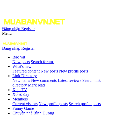
Đăng nhập
Register
Menu
Đăng nhập
Register
Rao vặt
New posts
Search forums
What's new
Featured content
New posts
New profile posts
Link Directory
New items
New comments
Latest reviews
Search link
directory
Mark read
Xem TV
Xổ số đây
Members
Current visitors
New profile posts
Search profile posts
Funny Game
Chuyển nhà Bình Dương