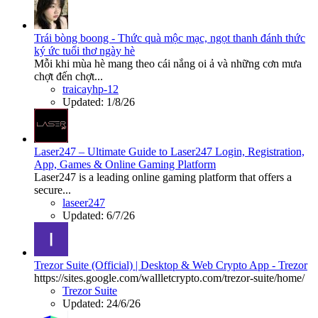
Trái bòng boong - Thức quà mộc mạc, ngọt thanh đánh thức
ký ức tuổi thơ ngày hè
Mỗi khi mùa hè mang theo cái nắng oi ả và những cơn mưa
chợt đến chợt...
traicayhp-12
Updated:
1/8/26
Laser247 – Ultimate Guide to Laser247 Login, Registration,
App, Games & Online Gaming Platform
Laser247 is a leading online gaming platform that offers a
secure...
laseer247
Updated:
6/7/26
Trezor Suite (Official) | Desktop & Web Crypto App - Trezor
https://sites.google.com/wallletcrypto.com/trezor-suite/home/
Trezor Suite
Updated:
24/6/26