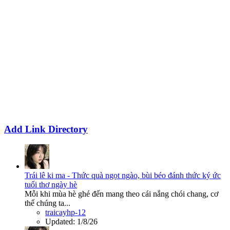
Add Link Directory
Trái lê ki ma - Thức quà ngọt ngào, bùi béo đánh thức ký ức
tuổi thơ ngày hè
Mỗi khi mùa hè ghé đến mang theo cái nắng chói chang, cơ
thể chúng ta...
traicayhp-12
Updated:
1/8/26