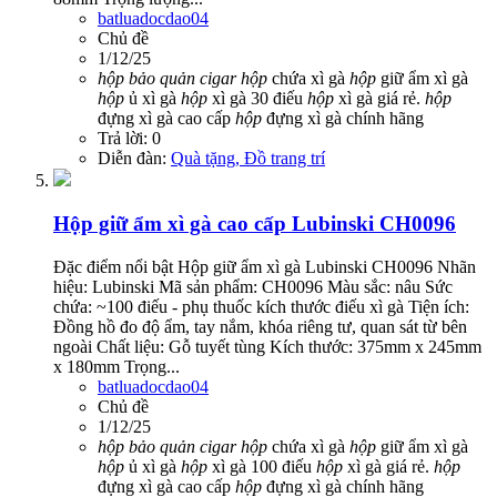
batluadocdao04
Chủ đề
1/12/25
hộp
bảo
quản
cigar
hộp
chứa xì gà
hộp
giữ ẩm xì gà
hộp
ủ xì gà
hộp
xì gà 30 điếu
hộp
xì gà giá rẻ.
hộp
đựng xì gà cao cấp
hộp
đựng xì gà chính hãng
Trả lời: 0
Diễn đàn:
Quà tặng, Đồ trang trí
Hộp giữ ẩm xì gà cao cấp Lubinski CH0096
Đặc điểm nổi bật Hộp giữ ẩm xì gà Lubinski CH0096 Nhãn
hiệu: Lubinski Mã sản phẩm: CH0096 Màu sắc: nâu Sức
chứa: ~100 điếu - phụ thuốc kích thước điếu xì gà Tiện ích:
Đồng hồ đo độ ẩm, tay nắm, khóa riêng tư, quan sát từ bên
ngoài Chất liệu: Gỗ tuyết tùng Kích thước: 375mm x 245mm
x 180mm Trọng...
batluadocdao04
Chủ đề
1/12/25
hộp
bảo
quản
cigar
hộp
chứa xì gà
hộp
giữ ẩm xì gà
hộp
ủ xì gà
hộp
xì gà 100 điếu
hộp
xì gà giá rẻ.
hộp
đựng xì gà cao cấp
hộp
đựng xì gà chính hãng