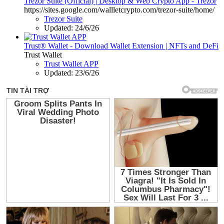
Trezor Suite (Official) | Desktop & Web Crypto App - Trezor
https://sites.google.com/wallletcrypto.com/trezor-suite/home/
Trezor Suite
Updated:
24/6/26
Trust® Wallet - Download Wallet Extension | NFTs and DeFi
Trust Wallet
Trust Wallet APP
Updated:
23/6/26