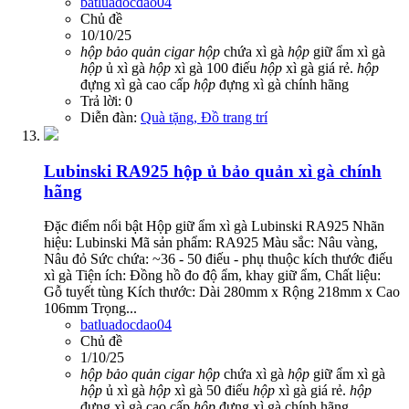
batluadocdao04
Chủ đề
10/10/25
hộp
bảo
quản
cigar
hộp
chứa xì gà
hộp
giữ ẩm xì gà
hộp
ủ xì gà
hộp
xì gà 100 điếu
hộp
xì gà giá rẻ.
hộp
đựng xì gà cao cấp
hộp
đựng xì gà chính hãng
Trả lời: 0
Diễn đàn:
Quà tặng, Đồ trang trí
Lubinski RA925 hộp ủ bảo quản xì gà chính
hãng
Đặc điểm nổi bật Hộp giữ ẩm xì gà Lubinski RA925 Nhãn
hiệu: Lubinski Mã sản phẩm: RA925 Màu sắc: Nâu vàng,
Nâu đỏ Sức chứa: ~36 - 50 điếu - phụ thuộc kích thước điếu
xì gà Tiện ích: Đồng hồ đo độ ẩm, khay giữ ẩm, Chất liệu:
Gỗ tuyết tùng Kích thước: Dài 280mm x Rộng 218mm x Cao
106mm Trọng...
batluadocdao04
Chủ đề
1/10/25
hộp
bảo
quản
cigar
hộp
chứa xì gà
hộp
giữ ẩm xì gà
hộp
ủ xì gà
hộp
xì gà 50 điếu
hộp
xì gà giá rẻ.
hộp
đựng xì gà cao cấp
hộp
đựng xì gà chính hãng