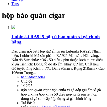
Tags
hộp bảo quản cigar
Lubinski RA925 hộp ủ bảo quản xì gà chính
hãng
Đặc điểm nổi bật Hộp giữ ẩm xì gà Lubinski RA925 Nhãn
hiệu: Lubinski Mã sản phẩm: RA925 Màu sắc: Nâu vàng,
Nâu đỏ Sức chứa: ~36 - 50 điếu - phụ thuộc kích thước điếu
xì gà Tiện ích: Đồng hồ đo độ ẩm, khay giữ ẩm, Chất liệu:
Gỗ tuyết tùng Kích thước: Dài 280mm x Rộng 218mm x Cao
106mm Trọng...
batluadocdao04
Chủ đề
1/12/25
hộp
bảo
quản
cigar
hộp
chứa xì gà
hộp
giữ ẩm xì gà
hộp
ủ xì gà
hộp
xì gà 50 điếu
hộp
xì gà giá rẻ.
hộp
đựng xì gà cao cấp
hộp
đựng xì gà chính hãng
Trả lời: 0