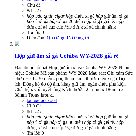
Chủ đề
8/11/25
hộp
bảo
quản
cigar
hộp
chứa xì gà
hộp
giữ ẩm xì gà
hộp
ủ xì gà
hộp
xì gà 20 điếu
hộp
xì gà giá rẻ.
hộp
đựng xì gà cao cấp
hộp
đựng xì gà chính hãng
Trả lời: 0
Diễn đàn:
Quà tặng, Đồ trang trí
Hộp giữ ẩm xì gà Cohiba WY-2028 giá rẻ
Đặc điểm nổi bật Hộp giữ ẩm xì gà Cohiba WY 2028 Nhãn
hiệu: Cohiba Mã sản phẩm: WY 2028 Màu sắc: Ghi xám Sức
chứa: ~20 - 30 điếu - phụ thuộc kích thước điếu xì gà Tiện
ích: Đồng hồ đo độ ẩm, khay giữ ẩm, ngăn chứa phụ kiện
Chất liệu: Gỗ tuyết tùng Kích thước: 255mm x 186mm x
88mm Trọng lượng...
batluadocdao04
Chủ đề
8/11/25
hộp
bảo
quản
cigar
hộp
chứa xì gà
hộp
giữ ẩm xì gà
hộp
ủ xì gà
hộp
xì gà 30 điếu
hộp
xì gà giá rẻ.
hộp
đựng xì gà cao cấp
hộp
đựng xì gà chính hãng
Trả lời: 0