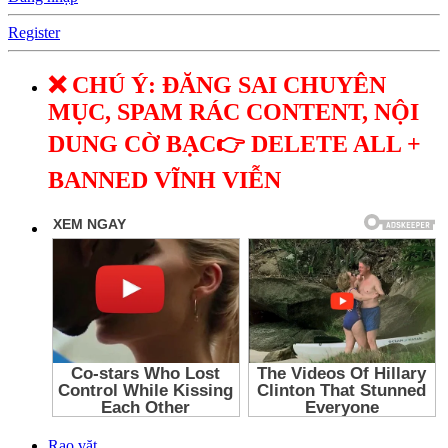
Register
❌ CHÚ Ý: ĐĂNG SAI CHUYÊN
MỤC, SPAM RÁC CONTENT, NỘI
DUNG CỜ BẠC👉 DELETE ALL +
BANNED VĨNH VIỄN
Rao vặt