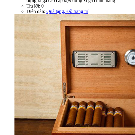
đựng xì gà cao cấp
hộp
đựng xì gà chính hãng
Trả lời: 0
Diễn đàn:
Quà tặng, Đồ trang trí