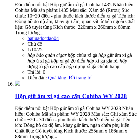
Đặc điểm nổi bật Hộp giữ ẩm xì gà Cohiba 1435 Nhãn hiệu:
Cohiba Mã sản phẩm:1435 Màu sắc: Xám đỏ (Rượu) Sức
chứa: 10~20 điếu - phụ thuốc kích thước điếu xì gà Tiện ích:
Đồng hồ đo độ ẩm, khay giữ ẩm, quan sát từ bên ngoài Chất
liệu: Gỗ tuyết tùng Kích thước: 220mm x 260mm x 68mm
Trọng lượng...
batluadocdao04
Chủ đề
1/10/25
hộp
bảo
quản
cigar
hộp
chứa xì gà
hộp
giữ ẩm xì gà
hộp
ủ xì gà
hộp
xì gà 20 điếu
hộp
xì gà giá rẻ.
hộp
đựng xì gà cao cấp
hộp
đựng xì gà chính hãng
Trả lời: 0
Diễn đàn:
Quà tặng, Đồ trang trí
Hộp giữ ẩm xì gà cao cấp Cohiba WY 2028
Đặc điểm nổi bật Hộp giữ ẩm xì gà Cohiba WY 2028 Nhãn
hiệu: Cohiba Mã sản phẩm: WY 2028 Màu sắc: Ghi xám Sức
chứa: ~20 - 30 điếu - phụ thuộc kích thước điếu xì gà Tiện
ích: Đồng hồ đo độ ẩm, khay giữ ẩm, ngăn chứa phụ kiện
Chất liệu: Gỗ tuyết tùng Kích thước: 255mm x 186mm x
88mm Trọng lượng...