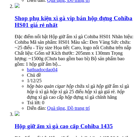
Diễn đàn:
Quà tặng, Đồ trang trí
Shop phụ kiện xì gà vip bán hộp đựng Cohiba
HS01 giá rẻ nhất
Đặc điểm nổi bật Hộp giữ ẩm xì gà Cohiba HS01 Nhãn hiệu:
Cohiba Mã sản phẩm: HS01 Màu sắc: Đen Vàng Sức chứa:
~25 điếu - Tùy size Họa tiết: Caro, logo nổi Cohiba trên nắp
Chất liệu: Gốm sứ Kích thước: 205mm x 130mm Trọng
lượng: ~1500g (Chưa bao gồm bao bì) Bộ sản phẩm bao
gồm: 1 hộp giữ ẩm bộ...
batluadocdao04
Chủ đề
1/12/25
hộp
bảo
quản
cigar
hộp
chứa xì gà
hộp
giữ ẩm xì gà
hộp
ủ xì gà
hộp
xì gà 25 điếu
hộp
xì gà giá rẻ.
hộp
đựng xì gà cao cấp
hộp
đựng xì gà chính hãng
Trả lời: 0
Diễn đàn:
Quà tặng, Đồ trang trí
Hộp giữ ẩm xì gà cao cấp Cohiba 1435