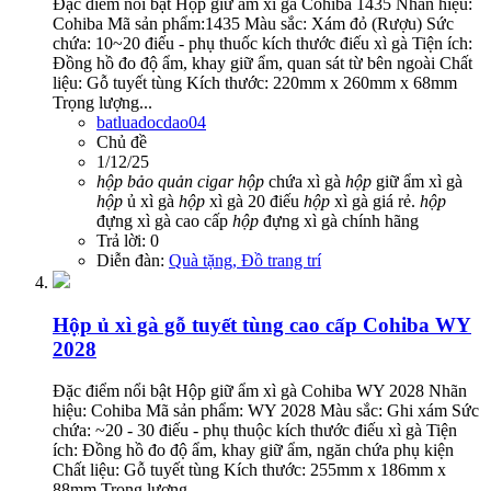
Đặc điểm nổi bật Hộp giữ ẩm xì gà Cohiba 1435 Nhãn hiệu:
Cohiba Mã sản phẩm:1435 Màu sắc: Xám đỏ (Rượu) Sức
chứa: 10~20 điếu - phụ thuốc kích thước điếu xì gà Tiện ích:
Đồng hồ đo độ ẩm, khay giữ ẩm, quan sát từ bên ngoài Chất
liệu: Gỗ tuyết tùng Kích thước: 220mm x 260mm x 68mm
Trọng lượng...
batluadocdao04
Chủ đề
1/12/25
hộp
bảo
quản
cigar
hộp
chứa xì gà
hộp
giữ ẩm xì gà
hộp
ủ xì gà
hộp
xì gà 20 điếu
hộp
xì gà giá rẻ.
hộp
đựng xì gà cao cấp
hộp
đựng xì gà chính hãng
Trả lời: 0
Diễn đàn:
Quà tặng, Đồ trang trí
Hộp ủ xì gà gỗ tuyết tùng cao cấp Cohiba WY
2028
Đặc điểm nổi bật Hộp giữ ẩm xì gà Cohiba WY 2028 Nhãn
hiệu: Cohiba Mã sản phẩm: WY 2028 Màu sắc: Ghi xám Sức
chứa: ~20 - 30 điếu - phụ thuộc kích thước điếu xì gà Tiện
ích: Đồng hồ đo độ ẩm, khay giữ ẩm, ngăn chứa phụ kiện
Chất liệu: Gỗ tuyết tùng Kích thước: 255mm x 186mm x
88mm Trọng lượng...