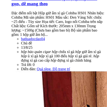
gọn, dễ mang theo
Đặc điểm nổi bật Hộp giữ ẩm xì gà Cohiba HS01 Nhãn hiệu:
Cohiba Mã sản phẩm: HS01 Màu sắc: Đen Vàng Sức chứa:
~25 điếu - Tùy size Họa tiết: Caro, logo nổi Cohiba trên nắp
Chất liệu: Gốm sứ Kích thước: 205mm x 130mm Trọng
lượng: ~1500g (Chưa bao gồm bao bì) Bộ sản phẩm bao
gồm: 1 hộp giữ ẩm bộ...
batluadocdao04
Chủ đề
13/8/25
hộp
bảo
quản
cigar
hộp
chứa xì gà
hộp
giữ ẩm xì gà
hộp
ủ xì gà
hộp
xì gà 100 điếu
hộp
xì gà giá rẻ.
hộp
đựng xì gà cao cấp
hộp
đựng xì gà chính hãng
Trả lời: 0
Diễn đàn:
Quà tặng, Đồ trang trí