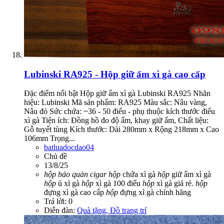
Lubinski RA925 - Hộp giữ ẩm xì gà cao cấp
Đặc điểm nổi bật Hộp giữ ẩm xì gà Lubinski RA925 Nhãn
hiệu: Lubinski Mã sản phẩm: RA925 Màu sắc: Nâu vàng,
Nâu đỏ Sức chứa: ~36 - 50 điếu - phụ thuộc kích thước điếu
xì gà Tiện ích: Đồng hồ đo độ ẩm, khay giữ ẩm, Chất liệu:
Gỗ tuyết tùng Kích thước: Dài 280mm x Rộng 218mm x Cao
106mm Trọng...
batluadocdao04
Chủ đề
13/8/25
hộp
bảo
quản
cigar
hộp
chứa xì gà
hộp
giữ ẩm xì gà
hộp
ủ xì gà
hộp
xì gà 100 điếu
hộp
xì gà giá rẻ.
hộp
đựng xì gà cao cấp
hộp
đựng xì gà chính hãng
Trả lời: 0
Diễn đàn:
Quà tặng, Đồ trang trí