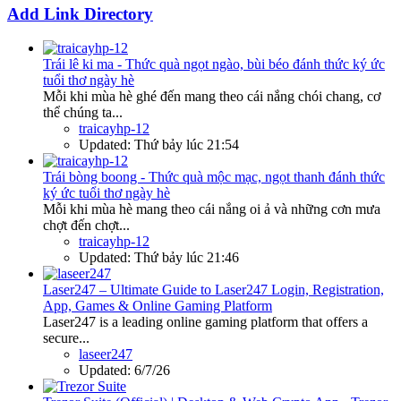
Add Link Directory
Trái lê ki ma - Thức quà ngọt ngào, bùi béo đánh thức ký ức
tuổi thơ ngày hè
Mỗi khi mùa hè ghé đến mang theo cái nắng chói chang, cơ
thể chúng ta...
traicayhp-12
Updated:
Thứ bảy lúc 21:54
Trái bòng boong - Thức quà mộc mạc, ngọt thanh đánh thức
ký ức tuổi thơ ngày hè
Mỗi khi mùa hè mang theo cái nắng oi ả và những cơn mưa
chợt đến chợt...
traicayhp-12
Updated:
Thứ bảy lúc 21:46
Laser247 – Ultimate Guide to Laser247 Login, Registration,
App, Games & Online Gaming Platform
Laser247 is a leading online gaming platform that offers a
secure...
laseer247
Updated:
6/7/26