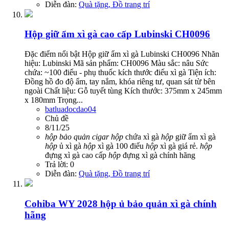
Diễn đàn:
Quà tặng, Đồ trang trí
Hộp giữ ẩm xì gà cao cấp Lubinski CH0096
Đặc điểm nổi bật Hộp giữ ẩm xì gà Lubinski CH0096 Nhãn
hiệu: Lubinski Mã sản phẩm: CH0096 Màu sắc: nâu Sức
chứa: ~100 điếu - phụ thuốc kích thước điếu xì gà Tiện ích:
Đồng hồ đo độ ẩm, tay nắm, khóa riêng tư, quan sát từ bên
ngoài Chất liệu: Gỗ tuyết tùng Kích thước: 375mm x 245mm
x 180mm Trọng...
batluadocdao04
Chủ đề
8/11/25
hộp
bảo
quản
cigar
hộp
chứa xì gà
hộp
giữ ẩm xì gà
hộp
ủ xì gà
hộp
xì gà 100 điếu
hộp
xì gà giá rẻ.
hộp
đựng xì gà cao cấp
hộp
đựng xì gà chính hãng
Trả lời: 0
Diễn đàn:
Quà tặng, Đồ trang trí
Cohiba WY 2028 hộp ủ bảo quản xì gà chính
hãng