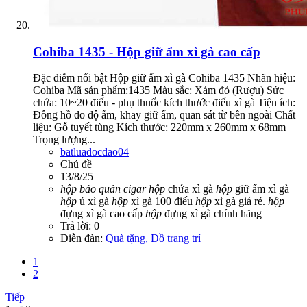
Cohiba 1435 - Hộp giữ ẩm xì gà cao cấp
Đặc điểm nổi bật Hộp giữ ẩm xì gà Cohiba 1435 Nhãn hiệu:
Cohiba Mã sản phẩm:1435 Màu sắc: Xám đỏ (Rượu) Sức
chứa: 10~20 điếu - phụ thuốc kích thước điếu xì gà Tiện ích:
Đồng hồ đo độ ẩm, khay giữ ẩm, quan sát từ bên ngoài Chất
liệu: Gỗ tuyết tùng Kích thước: 220mm x 260mm x 68mm
Trọng lượng...
batluadocdao04
Chủ đề
13/8/25
hộp
bảo
quản
cigar
hộp
chứa xì gà
hộp
giữ ẩm xì gà
hộp
ủ xì gà
hộp
xì gà 100 điếu
hộp
xì gà giá rẻ.
hộp
đựng xì gà cao cấp
hộp
đựng xì gà chính hãng
Trả lời: 0
Diễn đàn:
Quà tặng, Đồ trang trí
1
2
Tiếp