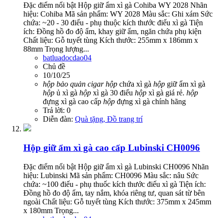
Đặc điểm nổi bật Hộp giữ ẩm xì gà Cohiba WY 2028 Nhãn
hiệu: Cohiba Mã sản phẩm: WY 2028 Màu sắc: Ghi xám Sức
chứa: ~20 - 30 điếu - phụ thuộc kích thước điếu xì gà Tiện
ích: Đồng hồ đo độ ẩm, khay giữ ẩm, ngăn chứa phụ kiện
Chất liệu: Gỗ tuyết tùng Kích thước: 255mm x 186mm x
88mm Trọng lượng...
batluadocdao04
Chủ đề
10/10/25
hộp
bảo
quản
cigar
hộp
chứa xì gà
hộp
giữ ẩm xì gà
hộp
ủ xì gà
hộp
xì gà 30 điếu
hộp
xì gà giá rẻ.
hộp
đựng xì gà cao cấp
hộp
đựng xì gà chính hãng
Trả lời: 0
Diễn đàn:
Quà tặng, Đồ trang trí
Hộp giữ ẩm xì gà cao cấp Lubinski CH0096
Đặc điểm nổi bật Hộp giữ ẩm xì gà Lubinski CH0096 Nhãn
hiệu: Lubinski Mã sản phẩm: CH0096 Màu sắc: nâu Sức
chứa: ~100 điếu - phụ thuốc kích thước điếu xì gà Tiện ích:
Đồng hồ đo độ ẩm, tay nắm, khóa riêng tư, quan sát từ bên
ngoài Chất liệu: Gỗ tuyết tùng Kích thước: 375mm x 245mm
x 180mm Trọng...