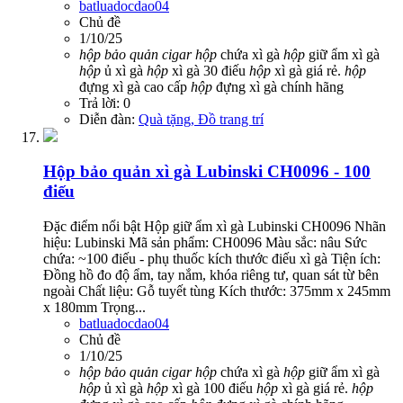
batluadocdao04
Chủ đề
1/10/25
hộp
bảo
quản
cigar
hộp
chứa xì gà
hộp
giữ ẩm xì gà
hộp
ủ xì gà
hộp
xì gà 30 điếu
hộp
xì gà giá rẻ.
hộp
đựng xì gà cao cấp
hộp
đựng xì gà chính hãng
Trả lời: 0
Diễn đàn:
Quà tặng, Đồ trang trí
Hộp bảo quản xì gà Lubinski CH0096 - 100
điếu
Đặc điểm nổi bật Hộp giữ ẩm xì gà Lubinski CH0096 Nhãn
hiệu: Lubinski Mã sản phẩm: CH0096 Màu sắc: nâu Sức
chứa: ~100 điếu - phụ thuốc kích thước điếu xì gà Tiện ích:
Đồng hồ đo độ ẩm, tay nắm, khóa riêng tư, quan sát từ bên
ngoài Chất liệu: Gỗ tuyết tùng Kích thước: 375mm x 245mm
x 180mm Trọng...
batluadocdao04
Chủ đề
1/10/25
hộp
bảo
quản
cigar
hộp
chứa xì gà
hộp
giữ ẩm xì gà
hộp
ủ xì gà
hộp
xì gà 100 điếu
hộp
xì gà giá rẻ.
hộp