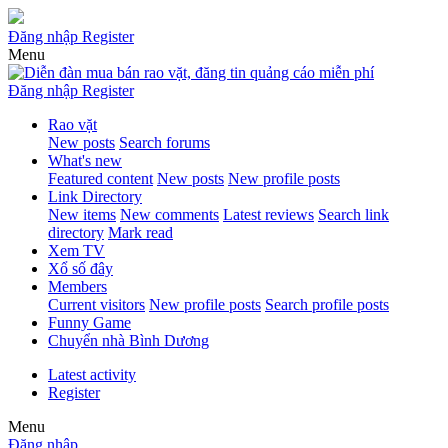
Đăng nhập
Register
Menu
Đăng nhập
Register
Rao vặt
New posts
Search forums
What's new
Featured content
New posts
New profile posts
Link Directory
New items
New comments
Latest reviews
Search link
directory
Mark read
Xem TV
Xổ số đây
Members
Current visitors
New profile posts
Search profile posts
Funny Game
Chuyển nhà Bình Dương
Latest activity
Register
Menu
Đăng nhập