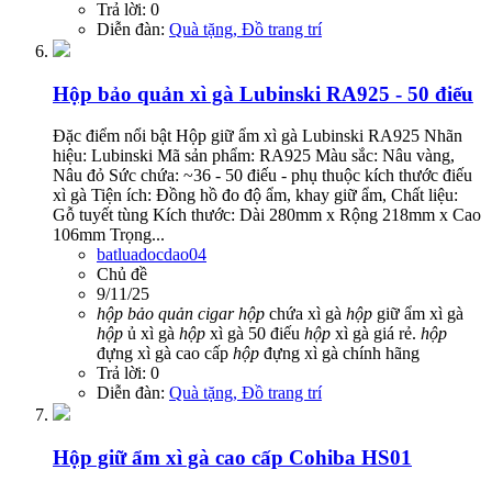
Trả lời: 0
Diễn đàn:
Quà tặng, Đồ trang trí
Hộp bảo quản xì gà Lubinski RA925 - 50 điếu
Đặc điểm nổi bật Hộp giữ ẩm xì gà Lubinski RA925 Nhãn
hiệu: Lubinski Mã sản phẩm: RA925 Màu sắc: Nâu vàng,
Nâu đỏ Sức chứa: ~36 - 50 điếu - phụ thuộc kích thước điếu
xì gà Tiện ích: Đồng hồ đo độ ẩm, khay giữ ẩm, Chất liệu:
Gỗ tuyết tùng Kích thước: Dài 280mm x Rộng 218mm x Cao
106mm Trọng...
batluadocdao04
Chủ đề
9/11/25
hộp
bảo
quản
cigar
hộp
chứa xì gà
hộp
giữ ẩm xì gà
hộp
ủ xì gà
hộp
xì gà 50 điếu
hộp
xì gà giá rẻ.
hộp
đựng xì gà cao cấp
hộp
đựng xì gà chính hãng
Trả lời: 0
Diễn đàn:
Quà tặng, Đồ trang trí
Hộp giữ ẩm xì gà cao cấp Cohiba HS01