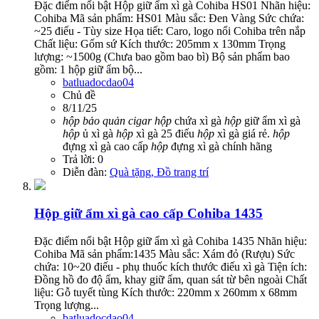
Đặc điểm nổi bật Hộp giữ ẩm xì gà Cohiba HS01 Nhãn hiệu:
Cohiba Mã sản phẩm: HS01 Màu sắc: Đen Vàng Sức chứa:
~25 điếu - Tùy size Họa tiết: Caro, logo nổi Cohiba trên nắp
Chất liệu: Gốm sứ Kích thước: 205mm x 130mm Trọng
lượng: ~1500g (Chưa bao gồm bao bì) Bộ sản phẩm bao
gồm: 1 hộp giữ ẩm bộ...
batluadocdao04
Chủ đề
8/11/25
hộp
bảo
quản
cigar
hộp
chứa xì gà
hộp
giữ ẩm xì gà
hộp
ủ xì gà
hộp
xì gà 25 điếu
hộp
xì gà giá rẻ.
hộp
đựng xì gà cao cấp
hộp
đựng xì gà chính hãng
Trả lời: 0
Diễn đàn:
Quà tặng, Đồ trang trí
Hộp giữ ẩm xì gà cao cấp Cohiba 1435
Đặc điểm nổi bật Hộp giữ ẩm xì gà Cohiba 1435 Nhãn hiệu:
Cohiba Mã sản phẩm:1435 Màu sắc: Xám đỏ (Rượu) Sức
chứa: 10~20 điếu - phụ thuốc kích thước điếu xì gà Tiện ích:
Đồng hồ đo độ ẩm, khay giữ ẩm, quan sát từ bên ngoài Chất
liệu: Gỗ tuyết tùng Kích thước: 220mm x 260mm x 68mm
Trọng lượng...
batluadocdao04