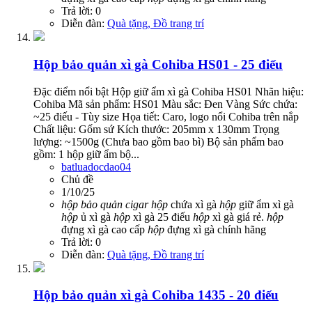
Trả lời: 0
Diễn đàn:
Quà tặng, Đồ trang trí
Hộp bảo quản xì gà Cohiba HS01 - 25 điếu
Đặc điểm nổi bật Hộp giữ ẩm xì gà Cohiba HS01 Nhãn hiệu:
Cohiba Mã sản phẩm: HS01 Màu sắc: Đen Vàng Sức chứa:
~25 điếu - Tùy size Họa tiết: Caro, logo nổi Cohiba trên nắp
Chất liệu: Gốm sứ Kích thước: 205mm x 130mm Trọng
lượng: ~1500g (Chưa bao gồm bao bì) Bộ sản phẩm bao
gồm: 1 hộp giữ ẩm bộ...
batluadocdao04
Chủ đề
1/10/25
hộp
bảo
quản
cigar
hộp
chứa xì gà
hộp
giữ ẩm xì gà
hộp
ủ xì gà
hộp
xì gà 25 điếu
hộp
xì gà giá rẻ.
hộp
đựng xì gà cao cấp
hộp
đựng xì gà chính hãng
Trả lời: 0
Diễn đàn:
Quà tặng, Đồ trang trí
Hộp bảo quản xì gà Cohiba 1435 - 20 điếu