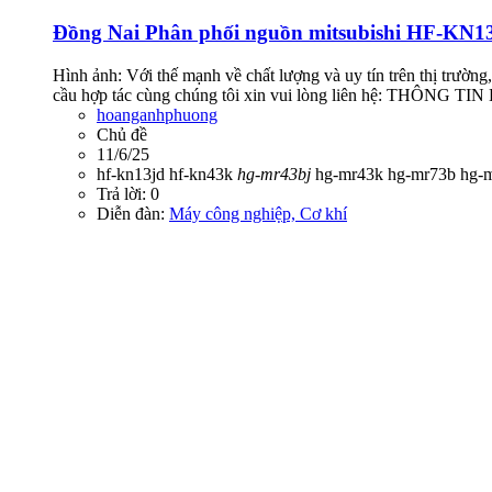
Đồng Nai
Phân phối nguồn mitsubishi HF-KN1
Hình ảnh: Với thế mạnh về chất lượng và uy tín trên thị trư
cầu hợp tác cùng chúng tôi xin vui lòng liên hệ: THÔ
hoanganhphuong
Chủ đề
11/6/25
hf-kn13jd
hf-kn43k
hg-mr43bj
hg-mr43k
hg-mr73b
hg-
Trả lời: 0
Diễn đàn:
Máy công nghiệp, Cơ khí