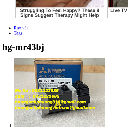
Rao vặt
Tags
hg-mr43bj