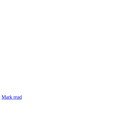
y
Mark read