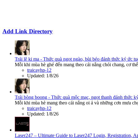
Add Link Directory
Trái lê ki ma - Thức quà ngọt ngào, bùi béo đánh thức ký ức tu
Mỗi khi mùa hè ghé đến mang theo cái nắng chói chang, cơ thể 
traicayhp-12
Updated:
1/8/26
Trái bòng boong - Thức quà mộc mạc, ngọt thanh đánh thức ký
Mỗi khi mùa hè mang theo cái nắng oi ả và những cơn mưa chợt
traicayhp-12
Updated:
1/8/26
Laser247 – Ultimate Guide to Laser247 Login, Registration,