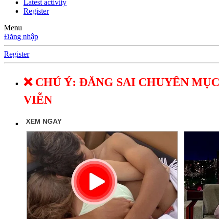
Latest activity
Register
Menu
Đăng nhập
Register
❌ CHÚ Ý: ĐĂNG SAI CHUYÊN MỤC
VIỄN