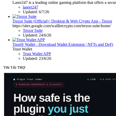
Laser247 is a leading online gaming platform that offers a secur
laseer247
Updated:
6/7/26
Trezor Suite (Official) | Desktop & Web Crypto App - Trezor
https://sites.google.com/wallletcrypto.com/trezor-suite/home/
Trezor Suite
Updated:
24/6/26
Trust® Wallet - Download Wallet Extension | NFTs and DeFi
Trust Wallet
Trust Wallet APP
Updated:
23/6/26