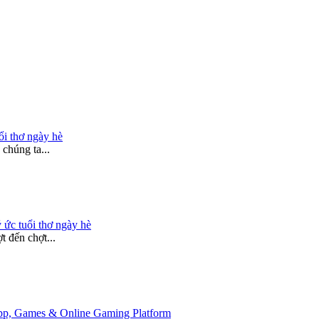
ổi thơ ngày hè
chúng ta...
 ức tuổi thơ ngày hè
 đến chợt...
 App, Games & Online Gaming Platform