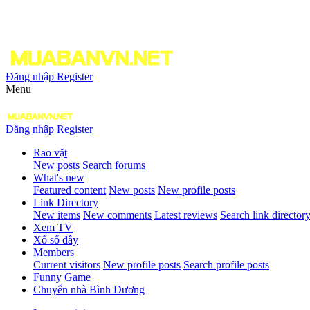
Đăng nhập
Register
Menu
Đăng nhập
Register
Rao vặt
New posts
Search forums
What's new
Featured content
New posts
New profile posts
Link Directory
New items
New comments
Latest reviews
Search link director
Xem TV
Xổ số đây
Members
Current visitors
New profile posts
Search profile posts
Funny Game
Chuyển nhà Bình Dương