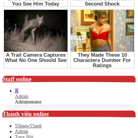
Staff online
A
Admin
Administrator
Thành viên online
55bmw55nett
Admin
Tony Bùi