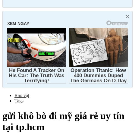
Rao vặt
Tags
gửi khô bò đi mỹ giá rẻ uy tín
tại tp.hcm