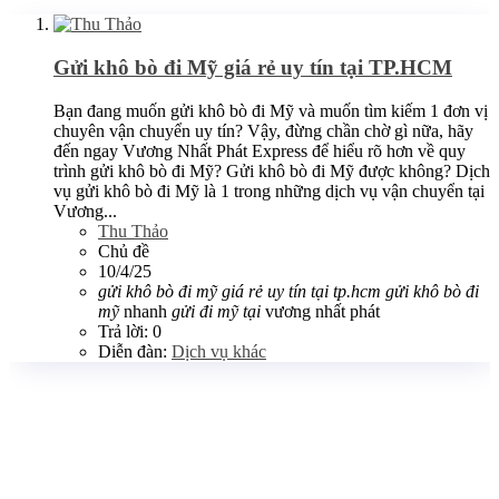
Gửi khô bò đi Mỹ giá rẻ uy tín tại TP.HCM
Bạn đang muốn gửi khô bò đi Mỹ và muốn tìm kiếm 1 đơn vị
chuyên vận chuyển uy tín? Vậy, đừng chần chờ gì nữa, hãy
đến ngay Vương Nhất Phát Express để hiểu rõ hơn về quy
trình gửi khô bò đi Mỹ? Gửi khô bò đi Mỹ được không? Dịch
vụ gửi khô bò đi Mỹ là 1 trong những dịch vụ vận chuyển tại
Vương...
Thu Thảo
Chủ đề
10/4/25
gửi
khô
bò
đi
mỹ
giá
rẻ
uy
tín
tại
tp.hcm
gửi
khô
bò
đi
mỹ
nhanh
gửi
đi
mỹ
tại
vương nhất phát
Trả lời: 0
Diễn đàn:
Dịch vụ khác