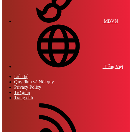
MBVN
Tiếng Việt
Liên hệ
Quy định và Nội quy
Privacy Policy
Trợ giúp
Trang chủ