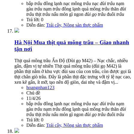
bắp
trâu
đông lạnh
nạc mông
trâu
nạc
đùi
trâu
nạm
gàu
trâu
nạm
trâu
đông lạnh
quả mông
trâu
thăn
đùi
trâu
thịt
trâu
nấu món gì ngon
đùi
gọ
trâu
đuôi
trâu
Trả lời: 0
Diễn đàn:
Trái cây, Nông sản thực phẩm
Hà Nội
Mua thịt quả mông trâu – Giao nhanh
tận nơi
Thịt quả mông trâu Ấn Độ (Đùi gọ M42) – Nạc chắc, nhiều
gân, đậm vị tự nhiên Thịt quả mông trâu (đùi gọ M42) là
phần thịt nằm ở khu vực đùi sau của con trâu, còn được gọi là
thịt chân giò trâu. Đây là phần thịt đặc trưng với tỷ lệ nạc cao,
xen kẽ gân, ít mỡ, tạo nên độ giòn, dai nhẹ và đậm vị...
hoangnhan123
Chủ đề
11/4/26
bắp
trâu
đông lạnh
nạc mông
trâu
nạc
đùi
trâu
nạm
gàu
trâu
nạm
trâu
đông lạnh
quả mông
trâu
thăn
đùi
trâu
thịt
trâu
nấu món gì ngon
đùi
gọ
trâu
đuôi
trâu
Trả lời: 0
Diễn đàn:
Trái cây, Nông sản thực phẩm