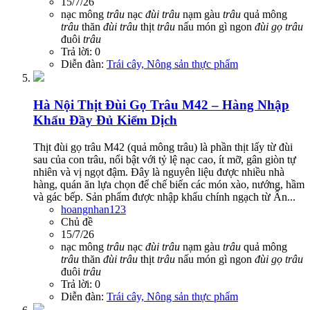
15/7/26
nạc mông
trâu
nạc
đùi
trâu
nạm gàu
trâu
quả mông
trâu
thăn
đùi
trâu
thịt
trâu
nấu món gì ngon
đùi
gọ
trâu
đuôi
trâu
Trả lời: 0
Diễn đàn:
Trái cây, Nông sản thực phẩm
Hà Nội
Thịt Đùi Gọ Trâu M42 – Hàng Nhập
Khẩu Đầy Đủ Kiểm Dịch
Thịt đùi gọ trâu M42 (quả mông trâu) là phần thịt lấy từ đùi
sau của con trâu, nổi bật với tỷ lệ nạc cao, ít mỡ, gân giòn tự
nhiên và vị ngọt đậm. Đây là nguyên liệu được nhiều nhà
hàng, quán ăn lựa chọn để chế biến các món xào, nướng, hầm
và gác bếp. Sản phẩm được nhập khẩu chính ngạch từ Ấn...
hoangnhan123
Chủ đề
15/7/26
nạc mông
trâu
nạc
đùi
trâu
nạm gàu
trâu
quả mông
trâu
thăn
đùi
trâu
thịt
trâu
nấu món gì ngon
đùi
gọ
trâu
đuôi
trâu
Trả lời: 0
Diễn đàn:
Trái cây, Nông sản thực phẩm