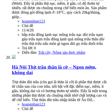
(M44). Đây là phần thịt nạc, mềm, ít gân, có độ thơm tự
nhiên, rất được ưa chuộng trong chế biến món ăn. Sản phẩm
được đóng gói đông lạnh ở -18°C, quy cách 20kg/thùng,
giúp...
hoangnhan123
Chủ đề
11/4/26
bắp
trâu
đông lạnh
nạc mông
trâu
nạc
đùi
trâu
nạm
gàu
trâu
nạm
trâu
đông lạnh
quả mông
trâu
thăn
đùi
trâu
thịt
trâu
nấu món gì ngon
đùi
gọ
trâu
đuôi
trâu
Trả lời: 0
Diễn đàn:
Trái cây, Nông sản thực phẩm
Hà Nội
Thịt trâu thăn lá cờ – Ngon mềm,
không dai
Thịt thăn đùi trâu (còn gọi là thăn lá cờ) là phần thịt được cắt
từ chân sau của con trâu, nổi bật với đặc điểm nạc, mềm, ít
gân, không dai và có hương thơm tự nhiên. Đây là một trong
những phần thịt được ưa chuộng nhất nhờ chất lượng cao và
dễ chế biến. Thịt thăn đùi trâu nhập khẩu từ Ấn Độ...
hoangnhan123
Chủ đề