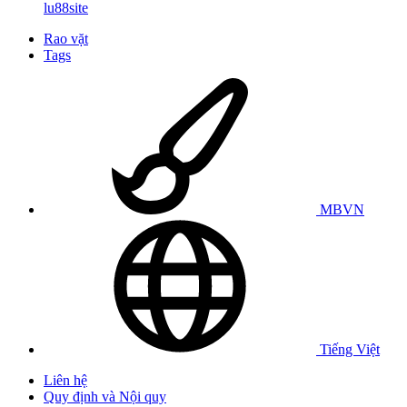
lu88site
Rao vặt
Tags
MBVN
Tiếng Việt
Liên hệ
Quy định và Nội quy