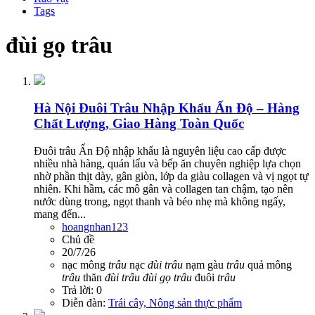
Tags
đùi gọ trâu
Hà Nội
Đuôi Trâu Nhập Khẩu Ấn Độ – Hàng
Chất Lượng, Giao Hàng Toàn Quốc
Đuôi trâu Ấn Độ nhập khẩu là nguyên liệu cao cấp được
nhiều nhà hàng, quán lẩu và bếp ăn chuyên nghiệp lựa chọn
nhờ phần thịt dày, gân giòn, lớp da giàu collagen và vị ngọt tự
nhiên. Khi hầm, các mô gân và collagen tan chậm, tạo nên
nước dùng trong, ngọt thanh và béo nhẹ mà không ngấy,
mang đến...
hoangnhan123
Chủ đề
20/7/26
nạc mông
trâu
nạc
đùi
trâu
nạm gàu
trâu
quả mông
trâu
thăn
đùi
trâu
đùi
gọ
trâu
đuôi
trâu
Trả lời: 0
Diễn đàn:
Trái cây, Nông sản thực phẩm