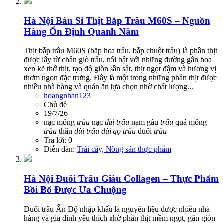
Hà Nội
Bán Sỉ Thịt Bắp Trâu M60S – Nguồn
Hàng Ổn Định Quanh Năm
Thịt bắp trâu M60S (bắp hoa trâu, bắp chuột trâu) là phần thịt
được lấy từ chân giò trâu, nổi bật với những đường gân hoa
xen kẽ thớ thịt, tạo độ giòn sần sật, thịt ngọt đậm và hương vị
thơm ngon đặc trưng. Đây là một trong những phần thịt được
nhiều nhà hàng và quán ăn lựa chọn nhờ chất lượng...
hoangnhan123
Chủ đề
19/7/26
nạc mông
trâu
nạc
đùi
trâu
nạm gàu
trâu
quả mông
trâu
thăn
đùi
trâu
đùi
gọ
trâu
đuôi
trâu
Trả lời: 0
Diễn đàn:
Trái cây, Nông sản thực phẩm
Hà Nội
Đuôi Trâu Giàu Collagen – Thực Phẩm
Bồi Bổ Được Ưa Chuộng
Đuôi trâu Ấn Độ nhập khẩu là nguyên liệu được nhiều nhà
hàng và gia đình yêu thích nhờ phần thịt mềm ngọt, gân giòn