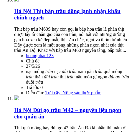
Hà Nội
Thịt bắp trâu đông lạnh nhập khẩu
chính ngạch
Thịt bắp trâu M60S hay còn gọi là bắp hoa trâu là phần thịt
được lấy từ chân giò của con trâu, nổi bật với những đường
gân hoa xen kẽ đẹp mắt, thịt săn chắc, ngọt và thơm tự nhiên.
Đây được xem là một trong những phần ngon nhất của thịt
trâu Ấn Độ. Khác với bắp trâu M60 nguyên tảng, bắp trâu...
hoangnhan123
Chủ đề
27/5/26
nạc mông
trâu
nạc
đùi
trâu
nạm gàu
trâu
quả mông
trâu
thăn
đùi
trâu
thịt
trâu
nấu món gì ngon
đùi
gọ
trâu
đuôi
trâu
Trả lời: 0
Diễn đàn:
Trái cây, Nông sản thực phẩm
Hà Nội
Đùi gọ trâu M42 – nguyên liệu ngon
cho quán ăn
Thịt quả mông hay đùi gọ 42 trâu Ấn Độ là phần thịt nằm ở