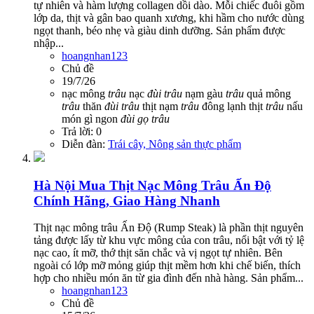
tự nhiên và hàm lượng collagen dồi dào. Mỗi chiếc đuôi gồm
lớp da, thịt và gân bao quanh xương, khi hầm cho nước dùng
ngọt thanh, béo nhẹ và giàu dinh dưỡng. Sản phẩm được
nhập...
hoangnhan123
Chủ đề
19/7/26
nạc mông
trâu
nạc
đùi
trâu
nạm gàu
trâu
quả mông
trâu
thăn
đùi
trâu
thịt nạm
trâu
đông lạnh
thịt
trâu
nấu
món gì ngon
đùi
gọ
trâu
Trả lời: 0
Diễn đàn:
Trái cây, Nông sản thực phẩm
Hà Nội
Mua Thịt Nạc Mông Trâu Ấn Độ
Chính Hãng, Giao Hàng Nhanh
Thịt nạc mông trâu Ấn Độ (Rump Steak) là phần thịt nguyên
tảng được lấy từ khu vực mông của con trâu, nổi bật với tỷ lệ
nạc cao, ít mỡ, thớ thịt săn chắc và vị ngọt tự nhiên. Bên
ngoài có lớp mỡ mỏng giúp thịt mềm hơn khi chế biến, thích
hợp cho nhiều món ăn từ gia đình đến nhà hàng. Sản phẩm...
hoangnhan123
Chủ đề