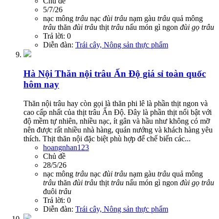
Chủ đề
5/7/26
nạc mông
trâu
nạc
đùi
trâu
nạm gàu
trâu
quả mông
trâu
thăn
đùi
trâu
thịt
trâu
nấu món gì ngon
đùi
gọ
trâu
Trả lời: 0
Diễn đàn:
Trái cây, Nông sản thực phẩm
Hà Nội
Thăn nội trâu Ấn Độ giá sỉ toàn quốc
hôm nay
Thăn nội trâu hay còn gọi là thăn phi lê là phần thịt ngon và
cao cấp nhất của thịt trâu Ấn Độ. Đây là phần thịt nổi bật với
độ mềm tự nhiên, nhiều nạc, ít gân và hầu như không có mỡ
nên được rất nhiều nhà hàng, quán nướng và khách hàng yêu
thích. Thịt thăn nội đặc biệt phù hợp để chế biến các...
hoangnhan123
Chủ đề
28/5/26
nạc mông
trâu
nạc
đùi
trâu
nạm gàu
trâu
quả mông
trâu
thăn
đùi
trâu
thịt
trâu
nấu món gì ngon
đùi
gọ
trâu
đuôi
trâu
Trả lời: 0
Diễn đàn:
Trái cây, Nông sản thực phẩm