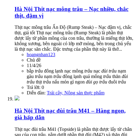
Hà Nội
Thịt nạc mông trâu – Nạc nhiều, chắc
thịt, đậm vị
Thịt nạc mông trâu Ấn Độ (Rump Steak) – Nạc đậm vị, chắc
thịt, giá tốt Thịt nạc mông trâu (Rump Steak) là phần thịt
được lấy từ phần mông của con trâu, thường là miếng thịt lớn,
không xương, bên ngoài có lớp mỡ mỏng, bên trong chủ yếu
là thịt nạc săn chắc. Đặc trưng của phần thịt này là thớ...
hoangnhan123
Chủ đề
11/4/26
bắp
trâu
đông lạnh
nạc mông
trâu
nạc
đùi
trâu
nạm
gàu
trâu
nạm
trâu
đông lạnh
quả mông
trâu
thăn
đùi
trâu
thịt
trâu
nấu món gì ngon
đùi
gọ
trâu
đuôi
trâu
Trả lời: 0
Diễn đàn:
Trái cây, Nông sản thực phẩm
Hà Nội
Thịt nạc đùi trâu M41 – Hàng ngon,
giá hấp dẫn
Thịt nạc đùi trâu M41 (Topside) là phần thịt được lấy từ chân
sau của con trâu, nằm dưới phần thịt đùi (M42) và thăn đùi