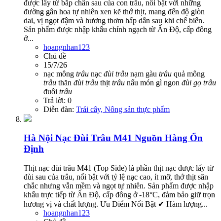
được lấy từ bắp chân sau của con trâu, nổi bật với những
đường gân hoa tự nhiên xen kẽ thớ thịt, mang đến độ giòn
dai, vị ngọt đậm và hương thơm hấp dẫn sau khi chế biến.
Sản phẩm được nhập khẩu chính ngạch từ Ấn Độ, cấp đông
ở...
hoangnhan123
Chủ đề
15/7/26
nạc mông
trâu
nạc
đùi
trâu
nạm gàu
trâu
quả mông
trâu
thăn
đùi
trâu
thịt
trâu
nấu món gì ngon
đùi
gọ
trâu
đuôi
trâu
Trả lời: 0
Diễn đàn:
Trái cây, Nông sản thực phẩm
Hà Nội
Nạc Đùi Trâu M41 Nguồn Hàng Ổn
Định
Thịt nạc đùi trâu M41 (Top Side) là phần thịt nạc được lấy từ
đùi sau của trâu, nổi bật với tỷ lệ nạc cao, ít mỡ, thớ thịt săn
chắc nhưng vẫn mềm và ngọt tự nhiên. Sản phẩm được nhập
khẩu trực tiếp từ Ấn Độ, cấp đông ở -18°C, đảm bảo giữ trọn
hương vị và chất lượng. Ưu Điểm Nổi Bật ✔ Hàm lượng...
hoangnhan123