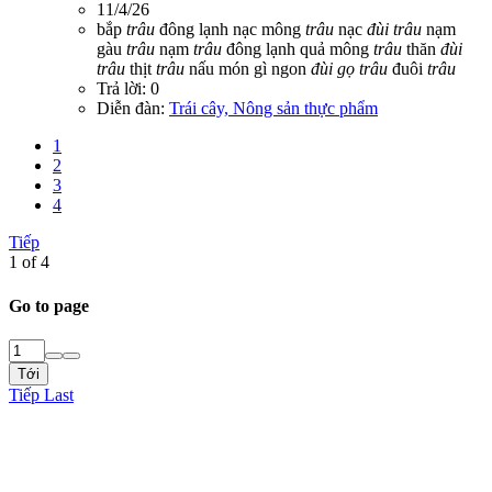
11/4/26
bắp
trâu
đông lạnh
nạc mông
trâu
nạc
đùi
trâu
nạm
gàu
trâu
nạm
trâu
đông lạnh
quả mông
trâu
thăn
đùi
trâu
thịt
trâu
nấu món gì ngon
đùi
gọ
trâu
đuôi
trâu
Trả lời: 0
Diễn đàn:
Trái cây, Nông sản thực phẩm
1
2
3
4
Tiếp
1 of 4
Go to page
Tới
Tiếp
Last