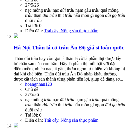
27/5/26
nạc mông
trâu
nạc
đùi
trâu
nạm gàu
trâu
quả mông
trâu
thăn
đùi
trâu
thịt
trâu
nấu món gì ngon
đùi
gọ
trâu
đuôi
trâu
Trả lời: 0
Diễn đàn:
Trái cây, Nông sản thực phẩm
Hà Nội
Thăn lá cờ trâu Ấn Độ giá sỉ toàn quốc
Thăn đùi trâu hay còn gọi là thăn lá cờ là phần thịt được lấy
từ chân sau của con trâu. Đây là phần thịt nổi bật với đặc
điểm mềm, nhiều nạc, ít gân, thơm ngon tự nhiên và không bị
dai khi chế biến. Thăn đùi trâu Ấn Độ nhập khẩu thường
được cắt tách sẵn thành từng phần tiện lợi, giúp dễ dàng sơ...
hoangnhan123
Chủ đề
27/5/26
nạc mông
trâu
nạc
đùi
trâu
nạm gàu
trâu
quả mông
trâu
thăn
đùi
trâu
thịt
trâu
nấu món gì ngon
đùi
gọ
trâu
đuôi
trâu
Trả lời: 0
Diễn đàn:
Trái cây, Nông sản thực phẩm