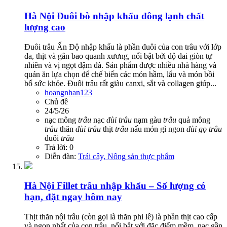
Hà Nội
Đuôi bò nhập khẩu đông lạnh chất
lượng cao
Đuôi trâu Ấn Độ nhập khẩu là phần đuôi của con trâu với lớp
da, thịt và gân bao quanh xương, nổi bật bởi độ dai giòn tự
nhiên và vị ngọt đậm đà. Sản phẩm được nhiều nhà hàng và
quán ăn lựa chọn để chế biến các món hầm, lẩu và món bồi
bổ sức khỏe. Đuôi trâu rất giàu canxi, sắt và collagen giúp...
hoangnhan123
Chủ đề
24/5/26
nạc mông
trâu
nạc
đùi
trâu
nạm gàu
trâu
quả mông
trâu
thăn
đùi
trâu
thịt
trâu
nấu món gì ngon
đùi
gọ
trâu
đuôi
trâu
Trả lời: 0
Diễn đàn:
Trái cây, Nông sản thực phẩm
Hà Nội
Fillet trâu nhập khẩu – Số lượng có
hạn, đặt ngay hôm nay
Thịt thăn nội trâu (còn gọi là thăn phi lê) là phần thịt cao cấp
và ngon nhất của con trâu, nổi bật với đặc điểm mềm, nạc gần