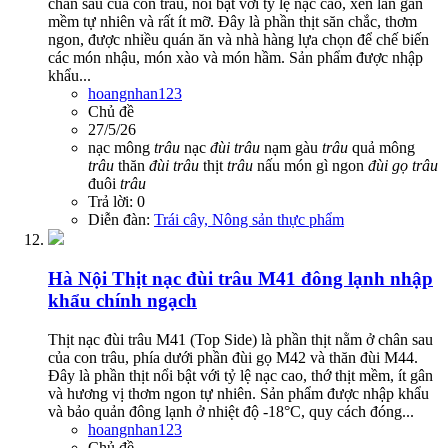
chân sau của con trâu, nổi bật với tỷ lệ nạc cao, xen lẫn gân
mềm tự nhiên và rất ít mỡ. Đây là phần thịt săn chắc, thơm
ngon, được nhiều quán ăn và nhà hàng lựa chọn để chế biến
các món nhậu, món xào và món hầm. Sản phẩm được nhập
khẩu...
hoangnhan123
Chủ đề
27/5/26
nạc mông
trâu
nạc
đùi
trâu
nạm gàu
trâu
quả mông
trâu
thăn
đùi
trâu
thịt
trâu
nấu món gì ngon
đùi
gọ
trâu
đuôi
trâu
Trả lời: 0
Diễn đàn:
Trái cây, Nông sản thực phẩm
Hà Nội
Thịt nạc đùi trâu M41 đông lạnh nhập
khẩu chính ngạch
Thịt nạc đùi trâu M41 (Top Side) là phần thịt nằm ở chân sau
của con trâu, phía dưới phần đùi gọ M42 và thăn đùi M44.
Đây là phần thịt nổi bật với tỷ lệ nạc cao, thớ thịt mềm, ít gân
và hương vị thơm ngon tự nhiên. Sản phẩm được nhập khẩu
và bảo quản đông lạnh ở nhiệt độ -18°C, quy cách đóng...
hoangnhan123
Chủ đề