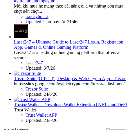
ký ức tuổi thơ ngày hè
Mỗi khi mùa hè mang theo cái nắng oi ả và những cơn mưa
chợt đến chợt...
traicayhp-12
Updated:
Thứ bảy lúc 21:46
Laser247 – Ultimate Guide to Laser247 Login, Registration,
App, Games & Online Gaming Platform
Laser247 is a leading online gaming platform that offers a
secure...
laseer247
Updated:
6/7/26
Trezor Suite (Official) | Desktop & Web Crypto App - Trezor
https://sites.google.com/wallletcrypto.com/trezor-suite/home/
Trezor Suite
Updated:
24/6/26
Trust® Wallet - Download Wallet Extension | NFTs and DeFi
Trust Wallet
Trust Wallet APP
Updated:
23/6/26