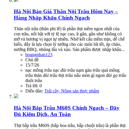
Hà Nội
Báo Giá Thăn Nội Trâu Hôm Nay –
Hàng Nhập Khẩu Chính Ngạch
Thăn nội trâu (thăn phi lê) là phần thịt mềm ngon nhất của
con trâu, nổi bật với tỷ lệ nạc cao, ít gân, gần như không có
mỡ và hương vị ngọt tự nhiên. Nhờ kết cấu mềm mịn, dễ chế
biến, đây là lựa chọn lý tưởng cho các món bít tết, áp chảo,
nướng BBQ, nhúng lẩu và xào. Sản phẩm được nhập khẩu...
hoangnhan123
Chủ đề
15/7/26
nạc mông
trâu
nạc
đùi
trâu
nạm gàu
trâu
quả mông
trâu
thăn
đùi
trâu
thịt
trâu
nấu món gì ngon
đùi
gọ
trâu
đuôi
trâu
Trả lời: 0
Diễn đàn:
Trái cây, Nông sản thực phẩm
Hà Nội
Bắp Trâu M60S Chính Ngạch – Đầy
Đủ Kiểm Dịch, An Toàn
Thịt bắp trâu M60S (bắp hoa trâu, bắp chuột trâu) là phần thịt