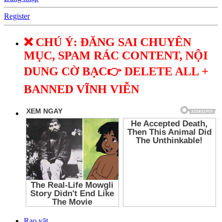
Register
❌ CHÚ Ý: ĐĂNG SAI CHUYÊN
MỤC, SPAM RÁC CONTENT, NỘI
DUNG CỜ BẠC👉 DELETE ALL +
BANNED VĨNH VIỄN
Rao vặt