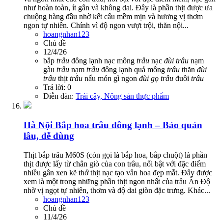
như hoàn toàn, ít gân và không dai. Đây là phần thịt được ưa
chuộng hàng đầu nhờ kết cấu mềm mịn và hương vị thơm
ngon tự nhiên. Chính vì độ ngon vượt trội, thăn nội...
hoangnhan123
Chủ đề
12/4/26
bắp
trâu
đông lạnh
nạc mông
trâu
nạc
đùi
trâu
nạm
gàu
trâu
nạm
trâu
đông lạnh
quả mông
trâu
thăn
đùi
trâu
thịt
trâu
nấu món gì ngon
đùi
gọ
trâu
đuôi
trâu
Trả lời: 0
Diễn đàn:
Trái cây, Nông sản thực phẩm
Hà Nội
Bắp hoa trâu đông lạnh – Bảo quản
lâu, dễ dùng
Thịt bắp trâu M60S (còn gọi là bắp hoa, bắp chuột) là phần
thịt được lấy từ chân giò của con trâu, nổi bật với đặc điểm
nhiều gân xen kẽ thớ thịt nạc tạo vân hoa đẹp mắt. Đây được
xem là một trong những phần thịt ngon nhất của trâu Ấn Độ
nhờ vị ngọt tự nhiên, thơm và độ dai giòn đặc trưng. Khác...
hoangnhan123
Chủ đề
11/4/26