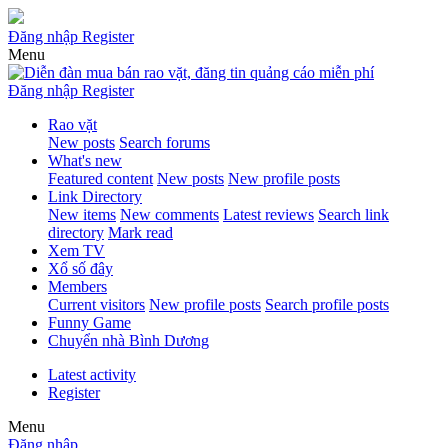
Đăng nhập
Register
Menu
Đăng nhập
Register
Rao vặt
New posts
Search forums
What's new
Featured content
New posts
New profile posts
Link Directory
New items
New comments
Latest reviews
Search link
directory
Mark read
Xem TV
Xổ số đây
Members
Current visitors
New profile posts
Search profile posts
Funny Game
Chuyển nhà Bình Dương
Latest activity
Register
Menu
Đăng nhập