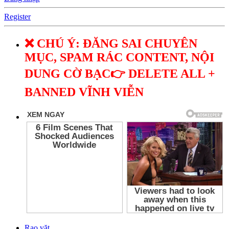
Register
❌ CHÚ Ý: ĐĂNG SAI CHUYÊN
MỤC, SPAM RÁC CONTENT, NỘI
DUNG CỜ BẠC👉 DELETE ALL +
BANNED VĨNH VIỄN
Rao vặt