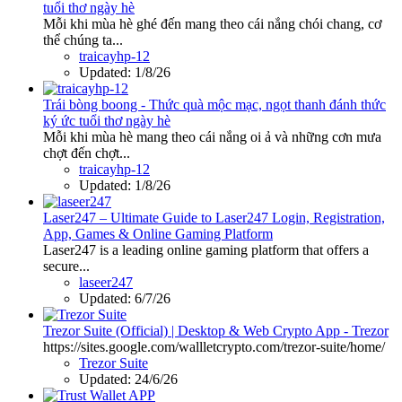
tuổi thơ ngày hè
Mỗi khi mùa hè ghé đến mang theo cái nắng chói chang, cơ
thể chúng ta...
traicayhp-12
Updated:
1/8/26
Trái bòng boong - Thức quà mộc mạc, ngọt thanh đánh thức
ký ức tuổi thơ ngày hè
Mỗi khi mùa hè mang theo cái nắng oi ả và những cơn mưa
chợt đến chợt...
traicayhp-12
Updated:
1/8/26
Laser247 – Ultimate Guide to Laser247 Login, Registration,
App, Games & Online Gaming Platform
Laser247 is a leading online gaming platform that offers a
secure...
laseer247
Updated:
6/7/26
Trezor Suite (Official) | Desktop & Web Crypto App - Trezor
https://sites.google.com/wallletcrypto.com/trezor-suite/home/
Trezor Suite
Updated:
24/6/26