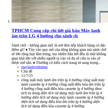
TPHCM
Cung cấp chi tiết giá bán Máy lạnh
âm trần LG 4 hướng cho sảnh ch
Sảnh chờ – không gian mở, là nơi đón tiếp khách hàng có đặc
điểm gì? ♦ Tùy vào quy mô của từng không gian mà sảnh chờ
sẽ lớn rộng hay tầm trung, tuy nhiên hầu hết đều là một không
gian khá lớn với nhiều người ra vào và đa số cửa ra vào sẽ
được mở sẵn. ♦ Thường có kiểu cách trang trí sang trọng...
maylanhvinhphat
Chủ đề
11/7/25
công suất
máy
lạnh
âm
trần
lg
4
hướng
công suất
máy
lạnh
cassette
lg
4
hướng
công suất điều hòa
âm
trần
lg
4
hướng
công suất điều hòa cassette
lg
4
hướng
dien
tich su dung
diện
tích
sử
dụng
máy
lạnh
âm
trần
lg
4
hướng
diện
tích
sử
dụng
máy
lạnh
cassette
lg
4
hướng
diện
tích
sử
dụng
điều hòa
âm
trần
lg
4
hướng
diện
tích
sử
dụng
điều hòa cassette
lg
4
hướng