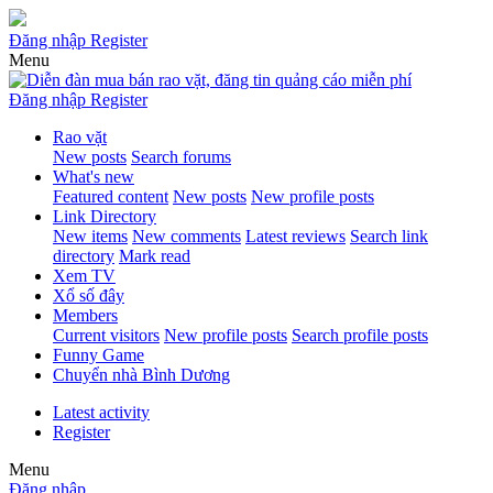
Đăng nhập
Register
Menu
Đăng nhập
Register
Rao vặt
New posts
Search forums
What's new
Featured content
New posts
New profile posts
Link Directory
New items
New comments
Latest reviews
Search link
directory
Mark read
Xem TV
Xổ số đây
Members
Current visitors
New profile posts
Search profile posts
Funny Game
Chuyển nhà Bình Dương
Latest activity
Register
Menu
Đăng nhập