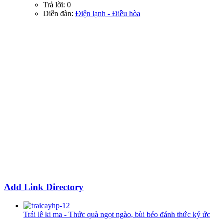
Trả lời: 0
Diễn đàn:
Điện lạnh - Điều hòa
Add Link Directory
Trái lê ki ma - Thức quà ngọt ngào, bùi béo đánh thức ký ức