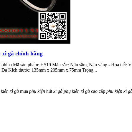
 xì gà chính hãng
Cohiba Mã sản phẩm: H519 Màu sắc: Nâu sậm, Nâu vàng - Họa tiết: Vân
ùng, Da Kích thước: 135mm x 205mm x 75mm Trọng...
kiện
xì
gà
mua
phụ
kiện
hút
xì
gà
phụ
kiện
xì
gà
cao cấp
phụ
kiện
xì
g