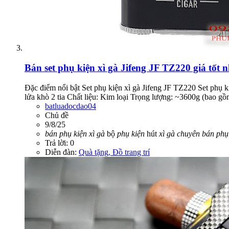
Bán set phụ kiện xì gà Jifeng JF TZ220 giá tốt n
Đặc điểm nổi bật Set phụ kiện xì gà Jifeng JF TZ220 Set phụ k
lửa khò 2 tia Chất liệu: Kim loại Trọng lượng: ~3600g (bao g
batluadocdao04
Chủ đề
9/8/25
bán
phụ
kiện
xì
gà
bộ
phụ
kiện
hút
xì
gà
chuyên
bán
phụ
Trả lời: 0
Diễn đàn:
Quà tặng, Đồ trang trí