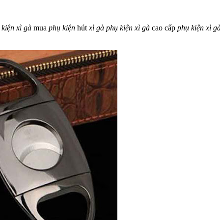
kiện
xì
gà
mua
phụ
kiện
hút
xì
gà
phụ
kiện
xì
gà
cao cấp
phụ
kiện
xì
g