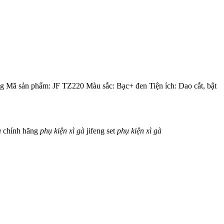
feng Mã sản phẩm: JF TZ220 Màu sắc: Bạc+ đen Tiện ích: Dao cắt, bật
à
chính hãng
phụ
kiện
xì
gà
jifeng
set
phụ
kiện
xì
gà