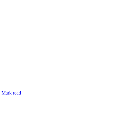
y
Mark read