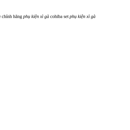
à
chính hãng
phụ
kiện
xì
gà
cohiba
set
phụ
kiện
xì
gà