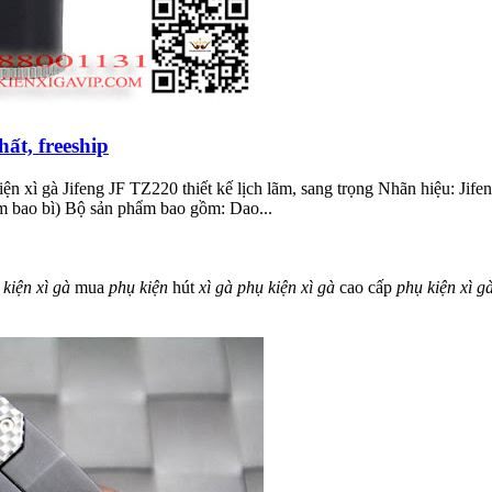
hất, freeship
iện xì gà Jifeng JF TZ220 thiết kế lịch lãm, sang trọng Nhãn hiệu: Ji
ồm bao bì) Bộ sản phẩm bao gồm: Dao...
kiện
xì
gà
mua
phụ
kiện
hút
xì
gà
phụ
kiện
xì
gà
cao cấp
phụ
kiện
xì
g