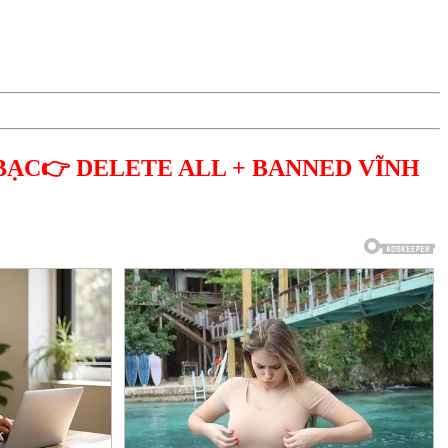
BẠC👉 DELETE ALL + BANNED VĨNH