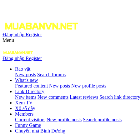
Đăng nhập
Register
Menu
Đăng nhập
Register
Rao vặt
New posts
Search forums
What's new
Featured content
New posts
New profile posts
Link Directory
New items
New comments
Latest reviews
Search link director
Xem TV
Xổ số đây
Members
Current visitors
New profile posts
Search profile posts
Funny Game
Chuyển nhà Bình Dương