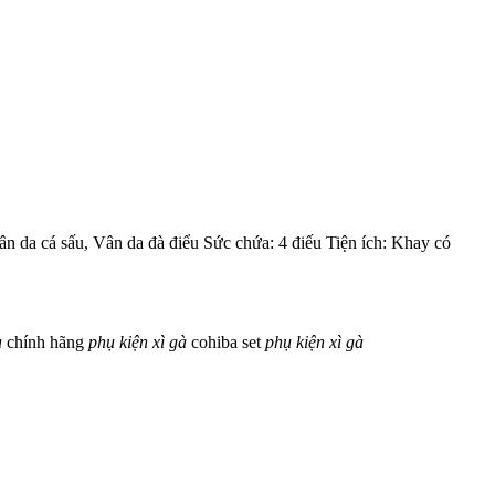
 da cá sấu, Vân da đà điểu Sức chứa: 4 điếu Tiện ích: Khay có
à
chính hãng
phụ
kiện
xì
gà
cohiba
set
phụ
kiện
xì
gà