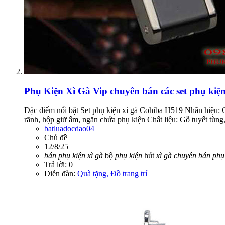
Phụ Kiện Xì Gà Vip chuyên bán các set phụ kiện
Đặc điểm nổi bật Set phụ kiện xì gà Cohiba H519 Nhãn hiệu: 
rãnh, hộp giữ ẩm, ngăn chứa phụ kiện Chất liệu: Gỗ tuyết t
batluadocdao04
Chủ đề
12/8/25
bán
phụ
kiện
xì
gà
bộ
phụ
kiện
hút
xì
gà
chuyên
bán
phụ
Trả lời: 0
Diễn đàn:
Quà tặng, Đồ trang trí