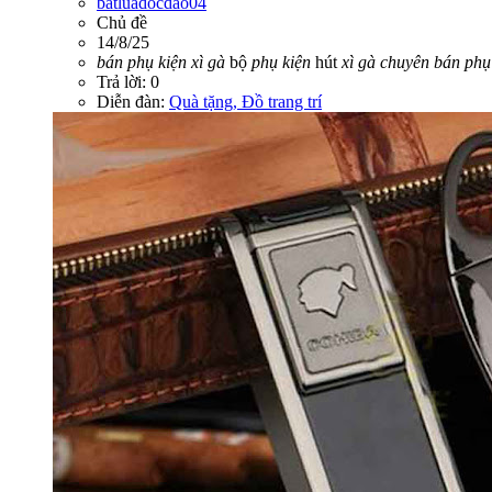
batluadocdao04
Chủ đề
14/8/25
bán
phụ
kiện
xì
gà
bộ
phụ
kiện
hút
xì
gà
chuyên
bán
phụ
Trả lời: 0
Diễn đàn:
Quà tặng, Đồ trang trí