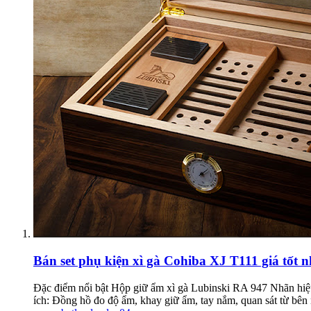
Bán set phụ kiện xì gà Cohiba XJ T111 giá tốt nh
Đặc điểm nổi bật Hộp giữ ẩm xì gà Lubinski RA 947 Nhãn hiệu
ích: Đồng hồ đo độ ẩm, khay giữ ẩm, tay nắm, quan sát từ bên n