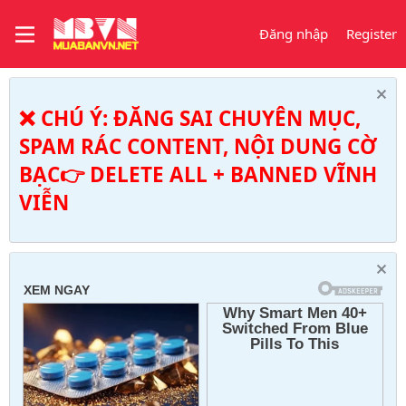
Đăng nhập
Register
❌ CHÚ Ý: ĐĂNG SAI CHUYÊN MỤC,
SPAM RÁC CONTENT, NỘI DUNG CỜ
BẠC👉 DELETE ALL + BANNED VĨNH
VIỄN