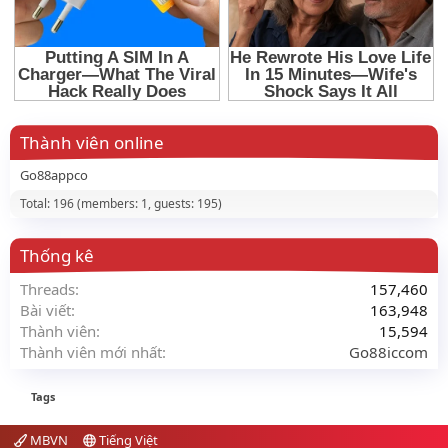
Thành viên online
Go88appco
Total: 196 (members: 1, guests: 195)
Thống kê
Threads
157,460
Bài viết
163,948
Thành viên
15,594
Thành viên mới nhất
Go88iccom
Tags
MBVN
Tiếng Việt