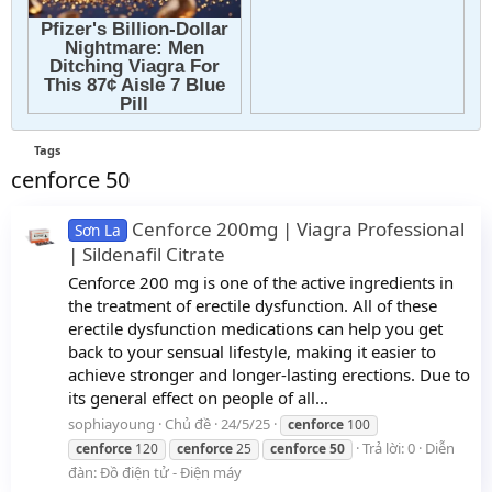
Tags
cenforce 50
Cenforce 200mg | Viagra Professional
Sơn La
| Sildenafil Citrate
Cenforce 200 mg is one of the active ingredients in
the treatment of erectile dysfunction. All of these
erectile dysfunction medications can help you get
back to your sensual lifestyle, making it easier to
achieve stronger and longer-lasting erections. Due to
its general effect on people of all...
sophiayoung
Chủ đề
24/5/25
cenforce
100
Trả lời: 0
Diễn
cenforce
120
cenforce
25
cenforce
50
đàn:
Đồ điện tử - Điện máy