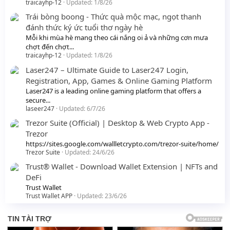
traicayhp-12
Updated:
1/8/26
Trái bòng boong - Thức quà mộc mạc, ngọt thanh
đánh thức ký ức tuổi thơ ngày hè
Mỗi khi mùa hè mang theo cái nắng oi ả và những cơn mưa
chợt đến chợt...
traicayhp-12
Updated:
1/8/26
Laser247 – Ultimate Guide to Laser247 Login,
Registration, App, Games & Online Gaming Platform
Laser247 is a leading online gaming platform that offers a
secure...
laseer247
Updated:
6/7/26
Trezor Suite (Official) | Desktop & Web Crypto App -
Trezor
https://sites.google.com/wallletcrypto.com/trezor-suite/home/
Trezor Suite
Updated:
24/6/26
Trust® Wallet - Download Wallet Extension | NFTs and
DeFi
Trust Wallet
Trust Wallet APP
Updated:
23/6/26