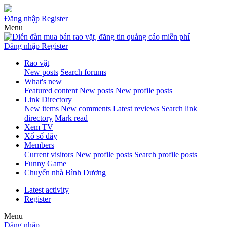
Đăng nhập
Register
Menu
Đăng nhập
Register
Rao vặt
New posts
Search forums
What's new
Featured content
New posts
New profile posts
Link Directory
New items
New comments
Latest reviews
Search link
directory
Mark read
Xem TV
Xổ số đây
Members
Current visitors
New profile posts
Search profile posts
Funny Game
Chuyển nhà Bình Dương
Latest activity
Register
Menu
Đăng nhập