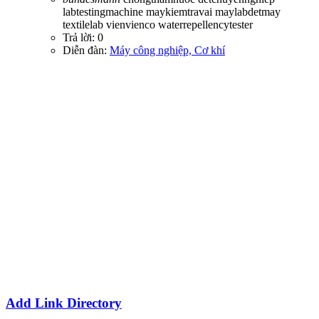
labtestingmachine
maykiemtravai
maylabdetmay
textilelab
vienvienco
waterrepellencytester
Trả lời: 0
Diễn đàn:
Máy công nghiệp, Cơ khí
Add Link Directory