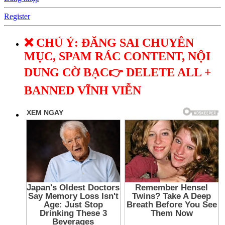
Register
❌ CHÚ Ý: ĐĂNG SAI CHUYÊN
MỤC, SPAM RÁC CONTENT, NỘI
DUNG CỜ BẠC👉 DELETE ALL +
BANNED VĨNH VIỄN