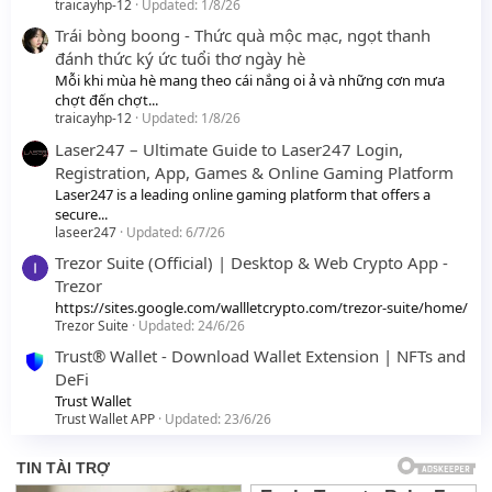
traicayhp-12
Updated:
1/8/26
Trái bòng boong - Thức quà mộc mạc, ngọt thanh
đánh thức ký ức tuổi thơ ngày hè
Mỗi khi mùa hè mang theo cái nắng oi ả và những cơn mưa
chợt đến chợt...
traicayhp-12
Updated:
1/8/26
Laser247 – Ultimate Guide to Laser247 Login,
Registration, App, Games & Online Gaming Platform
Laser247 is a leading online gaming platform that offers a
secure...
laseer247
Updated:
6/7/26
Trezor Suite (Official) | Desktop & Web Crypto App -
Trezor
https://sites.google.com/wallletcrypto.com/trezor-suite/home/
Trezor Suite
Updated:
24/6/26
Trust® Wallet - Download Wallet Extension | NFTs and
DeFi
Trust Wallet
Trust Wallet APP
Updated:
23/6/26