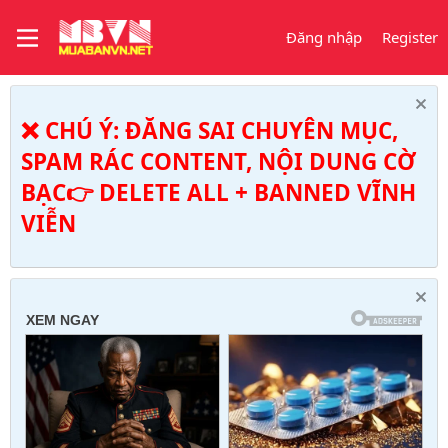
Đăng nhập
Register
❌ CHÚ Ý: ĐĂNG SAI CHUYÊN MỤC,
SPAM RÁC CONTENT, NỘI DUNG CỜ
BẠC👉 DELETE ALL + BANNED VĨNH
VIỄN