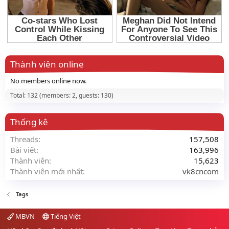
Thành viên online
No members online now.
Total: 132 (members: 2, guests: 130)
Thống kê
Threads
157,508
Bài viết
163,996
Thành viên
15,623
Thành viên mới nhất
vk8cncom
Tags
MBVN
Tiếng Việt