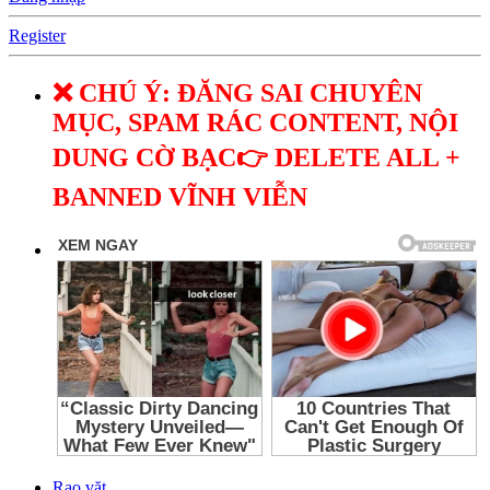
Register
❌ CHÚ Ý: ĐĂNG SAI CHUYÊN
MỤC, SPAM RÁC CONTENT, NỘI
DUNG CỜ BẠC👉 DELETE ALL +
BANNED VĨNH VIỄN
Rao vặt