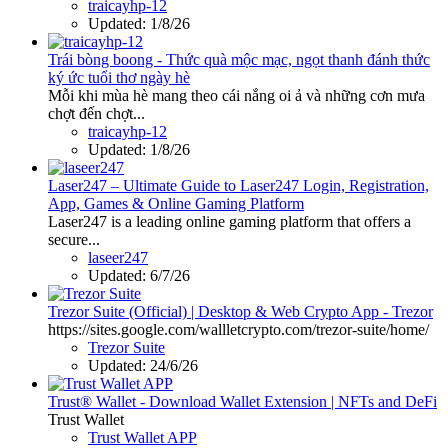
traicayhp-12
Updated:
1/8/26
Trái bòng boong - Thức quà mộc mạc, ngọt thanh đánh thức
ký ức tuổi thơ ngày hè
Mỗi khi mùa hè mang theo cái nắng oi ả và những cơn mưa
chợt đến chợt...
traicayhp-12
Updated:
1/8/26
Laser247 – Ultimate Guide to Laser247 Login, Registration,
App, Games & Online Gaming Platform
Laser247 is a leading online gaming platform that offers a
secure...
laseer247
Updated:
6/7/26
Trezor Suite (Official) | Desktop & Web Crypto App - Trezor
https://sites.google.com/wallletcrypto.com/trezor-suite/home/
Trezor Suite
Updated:
24/6/26
Trust® Wallet - Download Wallet Extension | NFTs and DeFi
Trust Wallet
Trust Wallet APP