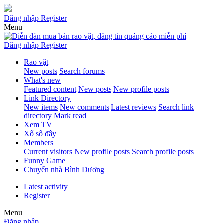
Đăng nhập
Register
Menu
Đăng nhập
Register
Rao vặt
New posts
Search forums
What's new
Featured content
New posts
New profile posts
Link Directory
New items
New comments
Latest reviews
Search link
directory
Mark read
Xem TV
Xổ số đây
Members
Current visitors
New profile posts
Search profile posts
Funny Game
Chuyển nhà Bình Dương
Latest activity
Register
Menu
Đăng nhập