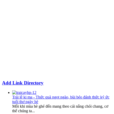
Add Link Directory
Trái lê ki ma - Thức quà ngọt ngào, bùi béo đánh thức ký ức
tuổi thơ ngày hè
Mỗi khi mùa hè ghé đến mang theo cái nắng chói chang, cơ
thể chúng ta...