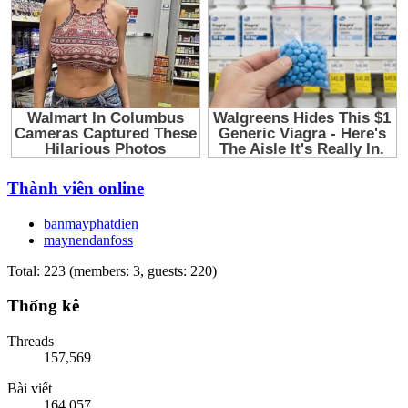
Thành viên online
banmayphatdien
maynendanfoss
Total: 223 (members: 3, guests: 220)
Thống kê
Threads
157,569
Bài viết
164,057