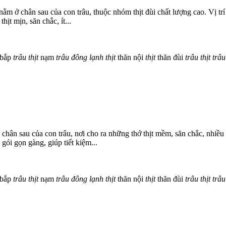
 nằm ở chân sau của con trâu, thuộc nhóm thịt đùi chất lượng cao. Vị trí
hịt mịn, săn chắc, ít...
bắp
trâu
thịt
nạm
trâu
đông
lạnh
thịt
thăn nội
thịt
thăn đùi
trâu
thịt
trâu
y từ chân sau của con trâu, nơi cho ra những thớ thịt mềm, săn chắc, nh
ói gọn gàng, giúp tiết kiệm...
bắp
trâu
thịt
nạm
trâu
đông
lạnh
thịt
thăn nội
thịt
thăn đùi
trâu
thịt
trâu