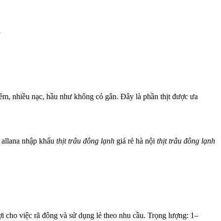
i
t mềm, nhiều nạc, hầu như không có gân. Đây là phần thịt được ưa
allana nhập khẩu
thịt
trâu
đông
lạnh
giá rẻ hà nội
thịt
trâu
đông
lạnh
ợi cho việc rã đông và sử dụng lẻ theo nhu cầu. Trọng lượng: 1–