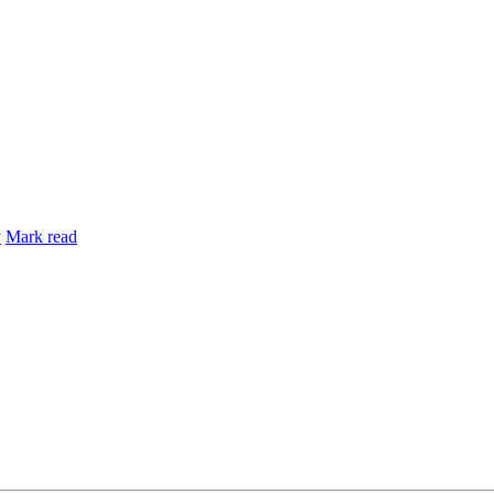
y
Mark read