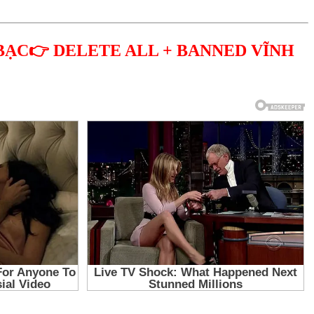
BẠC👉 DELETE ALL + BANNED VĨNH