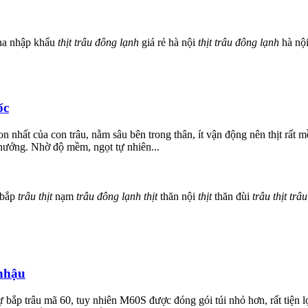
na nhập khẩu
thịt
trâu
đông
lạnh
giá rẻ hà nội
thịt
trâu
đông
lạnh
hà nộ
ốc
ngon nhất của con trâu, nằm sâu bên trong thân, ít vận động nên thịt rấ
 nướng. Nhờ độ mềm, ngọt tự nhiên...
bắp
trâu
thịt
nạm
trâu
đông
lạnh
thịt
thăn nội
thịt
thăn đùi
trâu
thịt
trâu
 nhậu
ự bắp trâu mã 60, tuy nhiên M60S được đóng gói túi nhỏ hơn, rất tiện l