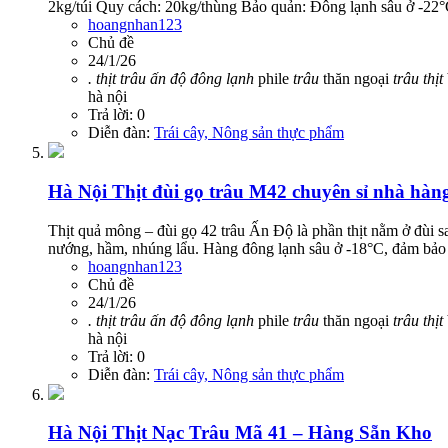
2kg/túi Quy cách: 20kg/thùng Bảo quản: Đông lạnh sâu ở -22°C 
hoangnhan123
Chủ đề
24/1/26
.
thịt
trâu
ấn
độ
đông
lạnh
phile
trâu
thăn ngoại
trâu
thịt
hà nội
Trả lời: 0
Diễn đàn:
Trái cây, Nông sản thực phẩm
Hà Nội
Thịt đùi gọ trâu M42 chuyên sỉ nhà hà
Thịt quả mông – đùi gọ 42 trâu Ấn Độ là phần thịt nằm ở đùi sau
nướng, hầm, nhúng lẩu. Hàng đông lạnh sâu ở -18°C, đảm bảo 
hoangnhan123
Chủ đề
24/1/26
.
thịt
trâu
ấn
độ
đông
lạnh
phile
trâu
thăn ngoại
trâu
thịt
hà nội
Trả lời: 0
Diễn đàn:
Trái cây, Nông sản thực phẩm
Hà Nội
Thịt Nạc Trâu Mã 41 – Hàng Sẵn Kho