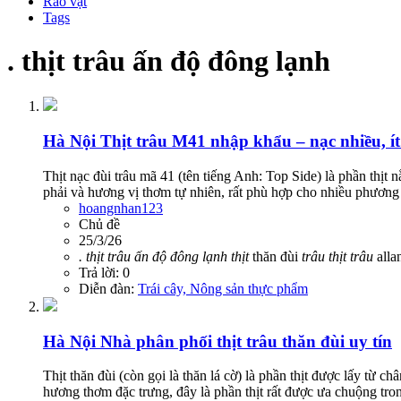
Rao vặt
Tags
. thịt trâu ấn độ đông lạnh
Hà Nội
Thịt trâu M41 nhập khẩu – nạc nhiều, ít
Thịt nạc đùi trâu mã 41 (tên tiếng Anh: Top Side) là phần thịt 
phải và hương vị thơm tự nhiên, rất phù hợp cho nhiều phương
hoangnhan123
Chủ đề
25/3/26
.
thịt
trâu
ấn
độ
đông
lạnh
thịt
thăn đùi
trâu
thịt
trâu
alla
Trả lời: 0
Diễn đàn:
Trái cây, Nông sản thực phẩm
Hà Nội
Nhà phân phối thịt trâu thăn đùi uy tín
Thịt thăn đùi (còn gọi là thăn lá cờ) là phần thịt được lấy từ 
hương thơm đặc trưng, đây là phần thịt rất được ưa chuộng tron