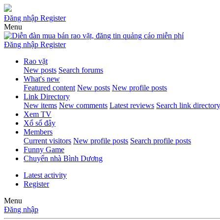
Đăng nhập
Register
Menu
Đăng nhập
Register
Rao vặt
New posts
Search forums
What's new
Featured content
New posts
New profile posts
Link Directory
New items
New comments
Latest reviews
Search link director
Xem TV
Xổ số đây
Members
Current visitors
New profile posts
Search profile posts
Funny Game
Chuyển nhà Bình Dương
Latest activity
Register
Menu
Đăng nhập