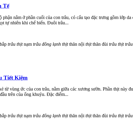
h Tế
 phận nằm ở phần cuối của con trâu, có cấu tạo đặc trưng gồm lớp da 
t tự nhiên khi chế biến. Đuôi trâu...
bắp
trâu
thịt
nạm
trâu
đông
lạnh
thịt
thăn nội
thịt
thăn đùi
trâu
thịt
trâu
 Tiết Kiệm
ợc xẻ từ vùng ức của con trâu, nằm giữa các xương sườn. Phần thịt này 
 đầu trên của ống khuỷu. Đặc điểm...
bắp
trâu
thịt
nạm
trâu
đông
lạnh
thịt
thăn nội
thịt
thăn đùi
trâu
thịt
trâu