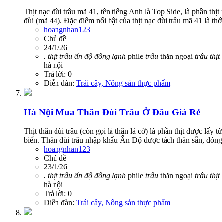
Thịt nạc đùi trâu mã 41, tên tiếng Anh là Top Side, là phần thịt
đùi (mã 44). Đặc điểm nổi bật của thịt nạc đùi trâu mã 41 là thớ t
hoangnhan123
Chủ đề
24/1/26
.
thịt
trâu
ấn
độ
đông
lạnh
phile
trâu
thăn ngoại
trâu
thịt
hà nội
Trả lời: 0
Diễn đàn:
Trái cây, Nông sản thực phẩm
Hà Nội
Mua Thăn Đùi Trâu Ở Đâu Giá Rẻ
Thịt thăn đùi trâu (còn gọi là thăn lá cờ) là phần thịt được lấ
biến. Thăn đùi trâu nhập khẩu Ấn Độ được tách thăn sẵn, đóng g
hoangnhan123
Chủ đề
23/1/26
.
thịt
trâu
ấn
độ
đông
lạnh
phile
trâu
thăn ngoại
trâu
thịt
hà nội
Trả lời: 0
Diễn đàn:
Trái cây, Nông sản thực phẩm