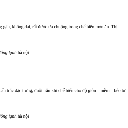
ông gân, không dai, rất được ưa chuộng trong chế biến món ăn. Thịt
đông
lạnh
hà nội
ấu trúc đặc trưng, đuôi trâu khi chế biến cho độ giòn – mềm – béo tự
đông
lạnh
hà nội