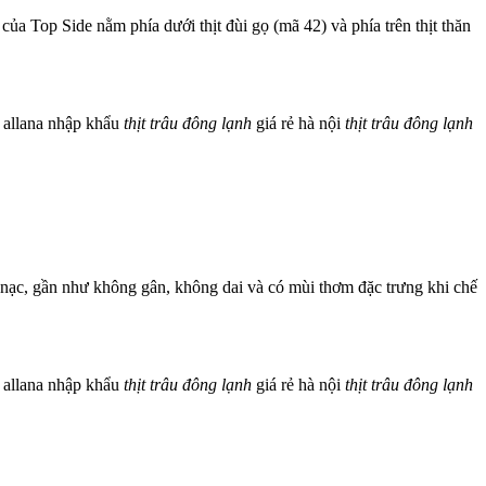
 của Top Side nằm phía dưới thịt đùi gọ (mã 42) và phía trên thịt thăn
allana nhập khẩu
thịt
trâu
đông
lạnh
giá rẻ hà nội
thịt
trâu
đông
lạnh
iều nạc, gần như không gân, không dai và có mùi thơm đặc trưng khi chế
allana nhập khẩu
thịt
trâu
đông
lạnh
giá rẻ hà nội
thịt
trâu
đông
lạnh