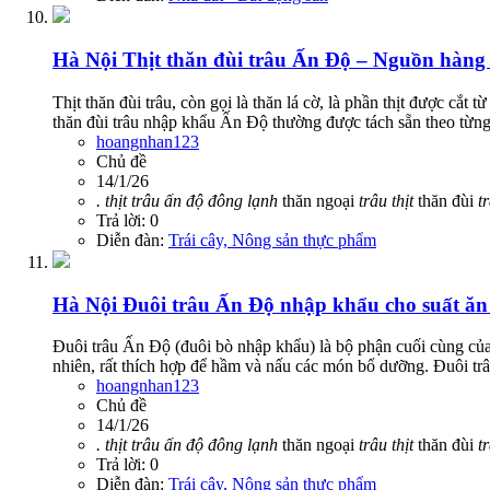
Hà Nội
Thịt thăn đùi trâu Ấn Độ – Nguồn hàng 
Thịt thăn đùi trâu, còn gọi là thăn lá cờ, là phần thịt được cắ
thăn đùi trâu nhập khẩu Ấn Độ thường được tách sẵn theo từng
hoangnhan123
Chủ đề
14/1/26
.
thịt
trâu
ấn
độ
đông
lạnh
thăn ngoại
trâu
thịt
thăn đùi
t
Trả lời: 0
Diễn đàn:
Trái cây, Nông sản thực phẩm
Hà Nội
Đuôi trâu Ấn Độ nhập khẩu cho suất ăn
Đuôi trâu Ấn Độ (đuôi bò nhập khẩu) là bộ phận cuối cùng của 
nhiên, rất thích hợp để hầm và nấu các món bổ dưỡng. Đuôi tr
hoangnhan123
Chủ đề
14/1/26
.
thịt
trâu
ấn
độ
đông
lạnh
thăn ngoại
trâu
thịt
thăn đùi
t
Trả lời: 0
Diễn đàn:
Trái cây, Nông sản thực phẩm