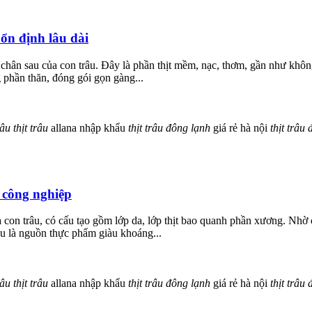
ổn định lâu dài
t từ chân sau của con trâu. Đây là phần thịt mềm, nạc, thơm, gần như kh
 phần thăn, đóng gói gọn gàng...
râu
thịt
trâu
allana nhập khẩu
thịt
trâu
đông
lạnh
giá rẻ hà nội
thịt
trâu
 công nghiệp
con trâu, có cấu tạo gồm lớp da, lớp thịt bao quanh phần xương. Nhờ c
âu là nguồn thực phẩm giàu khoáng...
râu
thịt
trâu
allana nhập khẩu
thịt
trâu
đông
lạnh
giá rẻ hà nội
thịt
trâu