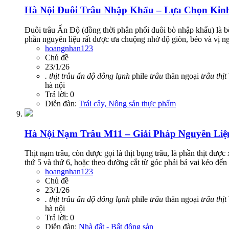
Hà Nội
Đuôi Trâu Nhập Khẩu – Lựa Chọn Kin
Đuôi trâu Ấn Độ (đồng thời phân phối đuôi bò nhập khẩu) là bộ
phần nguyên liệu rất được ưa chuộng nhờ độ giòn, béo và vị ngọ
hoangnhan123
Chủ đề
23/1/26
.
thịt
trâu
ấn
độ
đông
lạnh
phile
trâu
thăn ngoại
trâu
thịt
hà nội
Trả lời: 0
Diễn đàn:
Trái cây, Nông sản thực phẩm
Hà Nội
Nạm Trâu M11 – Giải Pháp Nguyên Liệu
Thịt nạm trâu, còn được gọi là thịt bụng trâu, là phần thịt đư
thứ 5 và thứ 6, hoặc theo đường cắt từ góc phải bả vai kéo đến
hoangnhan123
Chủ đề
23/1/26
.
thịt
trâu
ấn
độ
đông
lạnh
phile
trâu
thăn ngoại
trâu
thịt
hà nội
Trả lời: 0
Diễn đàn:
Nhà đất - Bất động sản