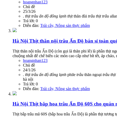
hoangnhan123
Chủ đề
25/3/26
.
thịt
trâu
ấn
độ
đông
lạnh
thịt
thăn đùi
trâu
thịt
trâu
alla
Trả lời: 0
Diễn đàn:
Trái cây, Nông sản thực phẩm
Hà Nội
Thịt thăn nội trâu Ấn Độ bán sỉ toàn qu
Thịt thăn nội trâu Ấn Độ (còn gọi là thăn phi lê) là phần thịt 
chuộng nhất để chế biến các món cao cấp như bít tết, áp chảo,
hoangnhan123
Chủ đề
24/1/26
.
thịt
trâu
ấn
độ
đông
lạnh
phile
trâu
thăn ngoại
trâu
thịt
hà nội
Trả lời: 0
Diễn đàn:
Trái cây, Nông sản thực phẩm
Hà Nội
Thịt bắp hoa trâu Ấn Độ 60S cho quán
Thịt bắp trâu mã 60S (bắp hoa trâu Ấn Độ) là phần thịt tương t