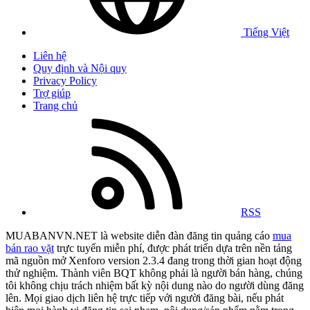
Tiếng Việt
Liên hệ
Quy định và Nội quy
Privacy Policy
Trợ giúp
Trang chủ
RSS
MUABANVN.NET là website diễn đàn đăng tin quảng cáo
mua
bán rao vặt
trực tuyến miễn phí, được phát triển dựa trên nền tảng
mã nguồn mở Xenforo version 2.3.4 đang trong thời gian hoạt động
thử nghiệm. Thành viên BQT không phải là người bán hàng, chúng
tôi không chịu trách nhiệm bất kỳ nội dung nào do người dùng đăng
lên. Mọi giao dịch liên hệ trực tiếp với người đăng bài, nếu phát