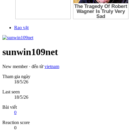
Rao vặt
sunwin109net
New member
·
đến từ
vietnam
Tham gia ngày
18/5/26
Last seen
18/5/26
Bài viết
0
Reaction score
0