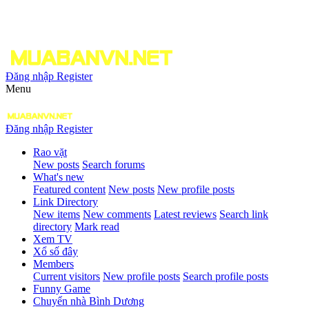
Đăng nhập
Register
Menu
Đăng nhập
Register
Rao vặt
New posts
Search forums
What's new
Featured content
New posts
New profile posts
Link Directory
New items
New comments
Latest reviews
Search link
directory
Mark read
Xem TV
Xổ số đây
Members
Current visitors
New profile posts
Search profile posts
Funny Game
Chuyển nhà Bình Dương