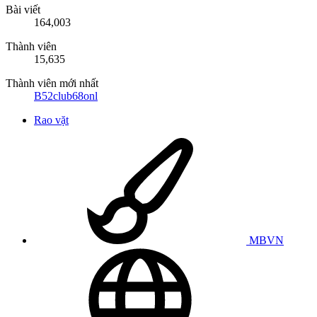
Bài viết
164,003
Thành viên
15,635
Thành viên mới nhất
B52club68onl
Rao vặt
MBVN