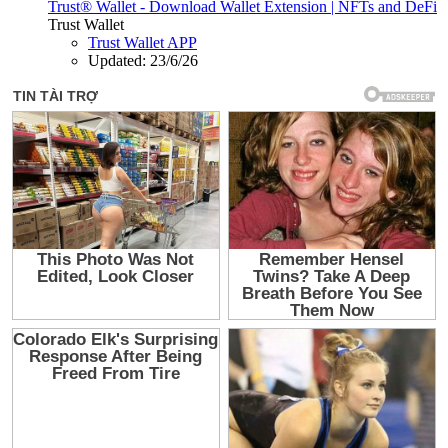
Trust® Wallet - Download Wallet Extension | NFTs and DeFi
Trust Wallet
Trust Wallet APP
Updated:
23/6/26