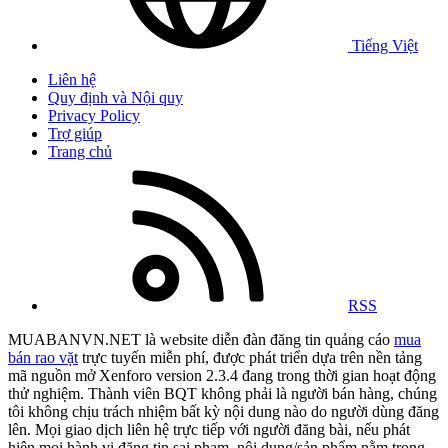
Tiếng Việt
Liên hệ
Quy định và Nội quy
Privacy Policy
Trợ giúp
Trang chủ
RSS
MUABANVN.NET là website diễn đàn đăng tin quảng cáo
mua
bán rao vặt
trực tuyến miễn phí, được phát triển dựa trên nền tảng
mã nguồn mở Xenforo version 2.3.4 đang trong thời gian hoạt động
thử nghiệm. Thành viên BQT không phải là người bán hàng, chúng
tôi không chịu trách nhiệm bất kỳ nội dung nào do người dùng đăng
lên. Mọi giao dịch liên hệ trực tiếp với người đăng bài, nếu phát
hiện mọi hành vi đăng tin sai phạm, nội dung/sản phẩm nằm trong