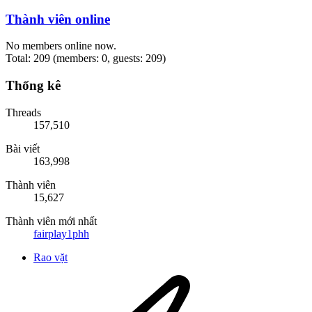
Thành viên online
No members online now.
Total: 209 (members: 0, guests: 209)
Thống kê
Threads
157,510
Bài viết
163,998
Thành viên
15,627
Thành viên mới nhất
fairplay1phh
Rao vặt