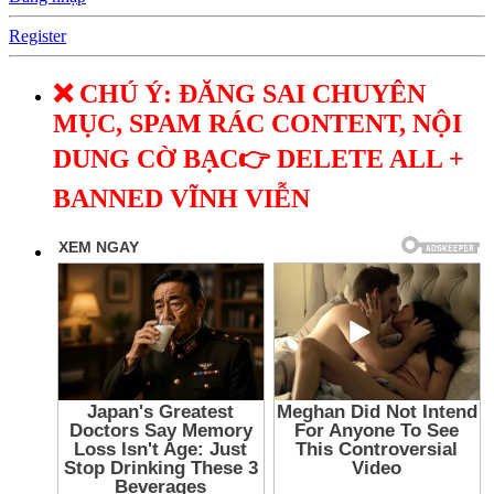
Register
❌ CHÚ Ý: ĐĂNG SAI CHUYÊN
MỤC, SPAM RÁC CONTENT, NỘI
DUNG CỜ BẠC👉 DELETE ALL +
BANNED VĨNH VIỄN