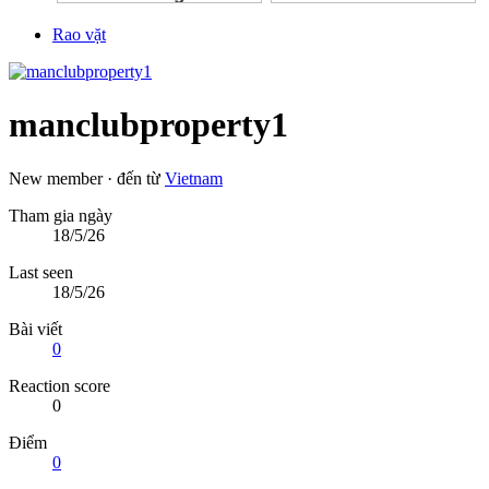
Rao vặt
manclubproperty1
New member
·
đến từ
Vietnam
Tham gia ngày
18/5/26
Last seen
18/5/26
Bài viết
0
Reaction score
0
Điểm
0