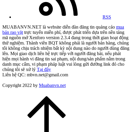
RSS
MUABANVN.NET là website diễn đàn đăng tin quảng cáo
mua
bán rao vặt
trực tuyến miễn phí, được phát triển dựa trên nền tảng
mã nguồn mở Xenforo version 2.3.4 đang trong thời gian hoạt động
thử nghiệm. Thành viên BQT không phải là người bán hàng, chúng
tôi không chịu trách nhiệm bất kỳ nội dung nào do người dùng đăng
lên. Mọi giao dịch liên hệ trực tiếp với người đăng bài, nếu phát
hiện mọi hành vi đăng tin sai phạm, nội dung/sản phẩm nằm trong
danh mục cấm, vi phạm pháp luật vui lòng gửi đường link đó cho
chúng tôi sẽ xử lý
Tại đây
Liên hệ QC: mbvn.net@gmail.com
Copyright 2022 by
Muabanvn.net