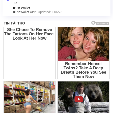
DeFi
Trust Wallet
Trust Wallet APP
Updated:
23/6/26