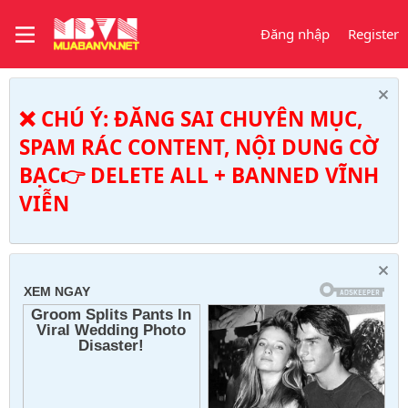
Đăng nhập
Register
❌ CHÚ Ý: ĐĂNG SAI CHUYÊN MỤC,
SPAM RÁC CONTENT, NỘI DUNG CỜ
BẠC👉 DELETE ALL + BANNED VĨNH
VIỄN