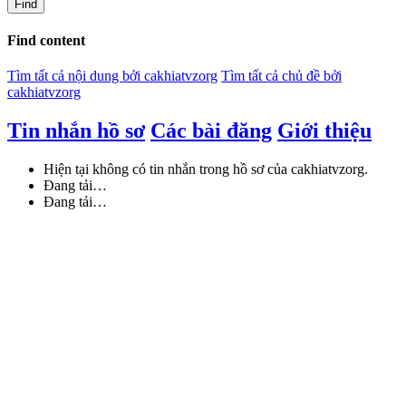
Find
Find content
Tìm tất cả nội dung bởi cakhiatvzorg
Tìm tất cả chủ đề bởi
cakhiatvzorg
Tin nhắn hồ sơ
Các bài đăng
Giới thiệu
Hiện tại không có tin nhắn trong hồ sơ của cakhiatvzorg.
Đang tải…
Đang tải…