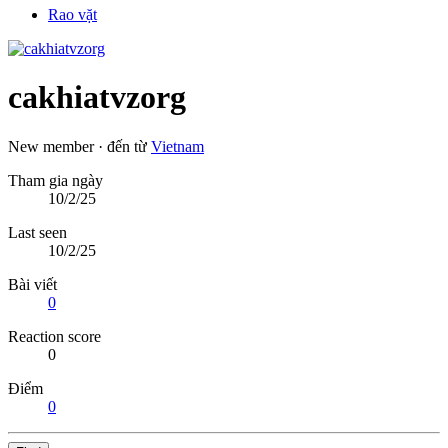
Rao vặt
cakhiatvzorg
New member
·
đến từ
Vietnam
Tham gia ngày
10/2/25
Last seen
10/2/25
Bài viết
0
Reaction score
0
Điểm
0