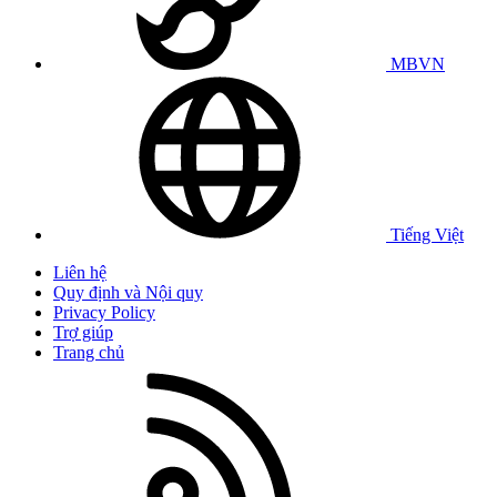
MBVN
Tiếng Việt
Liên hệ
Quy định và Nội quy
Privacy Policy
Trợ giúp
Trang chủ