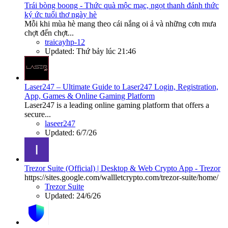
Trái bòng boong - Thức quà mộc mạc, ngọt thanh đánh thức
ký ức tuổi thơ ngày hè
Mỗi khi mùa hè mang theo cái nắng oi ả và những cơn mưa
chợt đến chợt...
traicayhp-12
Updated:
Thứ bảy lúc 21:46
Laser247 – Ultimate Guide to Laser247 Login, Registration,
App, Games & Online Gaming Platform
Laser247 is a leading online gaming platform that offers a
secure...
laseer247
Updated:
6/7/26
Trezor Suite (Official) | Desktop & Web Crypto App - Trezor
https://sites.google.com/wallletcrypto.com/trezor-suite/home/
Trezor Suite
Updated:
24/6/26