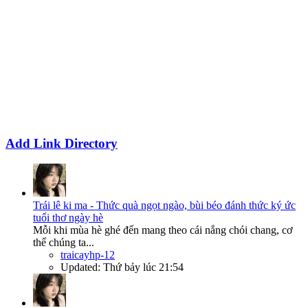
Add Link Directory
Trái lê ki ma - Thức quà ngọt ngào, bùi béo đánh thức ký ức
tuổi thơ ngày hè
Mỗi khi mùa hè ghé đến mang theo cái nắng chói chang, cơ
thể chúng ta...
traicayhp-12
Updated:
Thứ bảy lúc 21:54