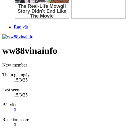
Rao vặt
ww88vinainfo
New member
Tham gia ngày
15/3/25
Last seen
15/3/25
Bài viết
0
Reaction score
0