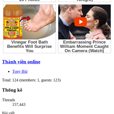
Thành viên online
Tony Bùi
Total: 124 (members: 1, guests: 123)
Thống kê
Threads
157,443
Bài viết