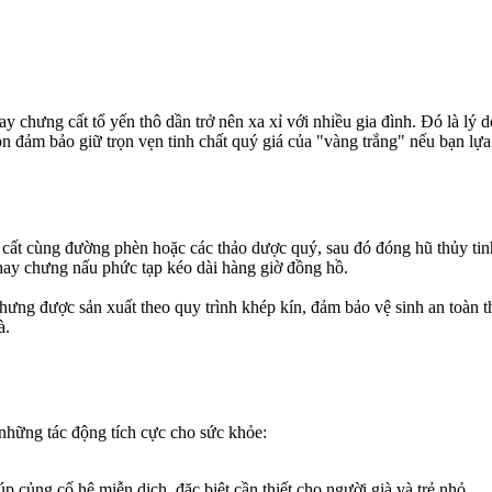
tự tay chưng cất tổ yến thô dần trở nên xa xỉ với nhiều gia đình. Đó là 
 đảm bảo giữ trọn vẹn tinh chất quý giá của "vàng trắng" nếu bạn lựa 
ất cùng đường phèn hoặc các thảo dược quý, sau đó đóng hũ thủy tinh 
hay chưng nấu phức tạp kéo dài hàng giờ đồng hồ.
ưng được sản xuất theo quy trình khép kín, đảm bảo vệ sinh an toàn t
à.
những tác động tích cực cho sức khỏe:
p củng cố hệ miễn dịch, đặc biệt cần thiết cho người già và trẻ nhỏ.