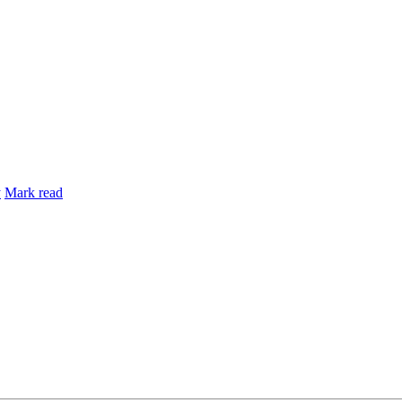
y
Mark read