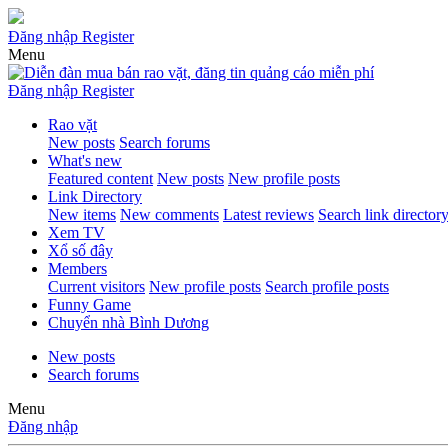
Đăng nhập
Register
Menu
Đăng nhập
Register
Rao vặt
New posts
Search forums
What's new
Featured content
New posts
New profile posts
Link Directory
New items
New comments
Latest reviews
Search link director
Xem TV
Xổ số đây
Members
Current visitors
New profile posts
Search profile posts
Funny Game
Chuyển nhà Bình Dương
New posts
Search forums
Menu
Đăng nhập