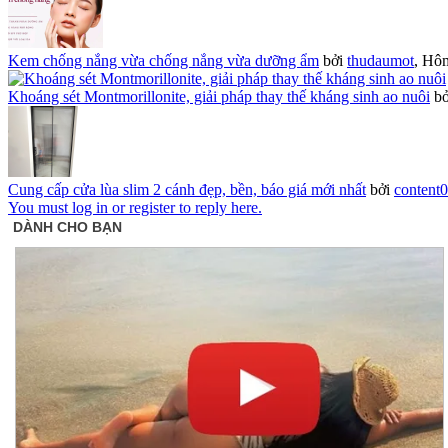
Kem chống nắng vừa chống nắng vừa dưỡng ẩm
bởi
thudaumot
,
Hôm
Khoáng sét Montmorillonite, giải pháp thay thế kháng sinh ao nuôi
b
Cung cấp cửa lùa slim 2 cánh đẹp, bền, báo giá mới nhất
bởi
content
You must log in or register to reply here.