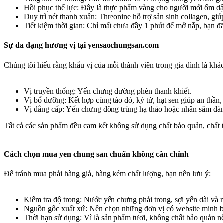
Hồi phục thể lực: Đây là thực phẩm vàng cho người mới ốm dậy,
Duy trì nét thanh xuân: Threonine hỗ trợ sản sinh collagen, gi
Tiết kiệm thời gian: Chỉ mất chưa đầy 1 phút để mở nắp, bạn 
Sự đa dạng hương vị tại yensaochungsan.com​
Chúng tôi hiểu rằng khẩu vị của mỗi thành viên trong gia đình là kh
Vị truyền thống: Yến chưng đường phèn thanh khiết.
Vị bổ dưỡng: Kết hợp cùng táo đỏ, kỷ tử, hạt sen giúp an thần
Vị đẳng cấp: Yến chưng đông trùng hạ thảo hoặc nhân sâm dàn
Tất cả các sản phẩm đều cam kết không sử dụng chất bảo quản, chất t
Cách chọn mua yen chung san chuẩn không cần chỉnh​
Để tránh mua phải hàng giả, hàng kém chất lượng, bạn nên lưu ý:
Kiểm tra độ trong: Nước yến chưng phải trong, sợi yến dài và r
Nguồn gốc xuất xứ: Nên chọn những đơn vị có website minh b
Thời hạn sử dụng: Vì là sản phẩm tươi, không chất bảo quản n