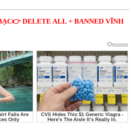
BẠC👉 DELETE ALL + BANNED VĨNH