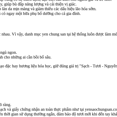
 giúp bù đắp năng lượng và cải thiện vị giác.
úp làn da mịn màng và giảm thiểu các dấu hiệu lão hóa sớm.
đã có ngay một bữa phụ bổ dưỡng cho cả gia đình.
ác nhau. Vì vậy, danh mục yen chung san tại hệ thống luôn được làm mớ
, ngủ ngon.
h cho những ai cần bồi bổ sâu.
ạo đặc hay hương liệu hóa học, giữ đúng giá trị "Sạch - Tươi - Nguyên
õ ràng.
ạch và giấy chứng nhận an toàn thực phẩm như tại yensaochungsan.c
ên thời gian sử dụng thường ngắn, đảm bảo độ tươi mới khi đến tay kh