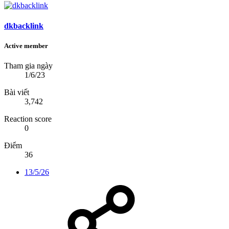
dkbacklink
Active member
Tham gia ngày
1/6/23
Bài viết
3,742
Reaction score
0
Điểm
36
13/5/26