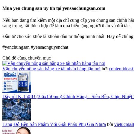
Mua yen chung san uy tín tại yensaochungsan.com​
Nếu bạn đang tìm kiếm một địa chỉ cung cấp yen chung san chính hãn
sang trọng, rất thích hợp để làm quà biếu tặng người thân và đối tác.
Đầu tư cho sức khỏe là khoản đầu tư thông minh nhất. Hãy để chúng 
#yenchungsan #yensaonguyenchat
Chủ đề cùng chuyên mục
Vận chuyển nông sản bằng xe tải nhận hàng tận nơi
bởi
contentideas
Dây rút K-150IU (3.6x150mm) Chính Hãng – Siêu Bền, Chịu Nhiệt 
Tăng Độ Bền Sản Phẩm Với Giải Pháp Phụ Gia Nhựa
bởi
vietucplas