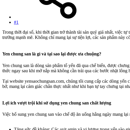
#1
Trong thời đại số, khi thời gian trở thành tài sản quý giá nhất, việc 
trưởng mạnh mẽ. Không chỉ mang lại sự tiện lợi, các sản phẩm này còn
Yen chung san là gì và tại sao lại được ưa chuộng?​
Yen chung san là dòng sản phẩm tổ yến đã qua chế biến, được chưng c
thức ngay sau khi mở nắp mà không cần trải qua các bước nhặt lông 
Tại website yensaochungsan.com, chúng tôi cung cấp các dòng yến ch
bở, mang lại cảm giác chân thực nhất như khi bạn tự tay chưng tại nh
Lợi ích vượt trội khi sử dụng yen chung san chất lượng​
Việc bổ sung yen chung san vào chế độ ăn uống hằng ngày mang lại 
Tăng sức đề kháng: Các axit amin và vi lượng trong yến sào giú