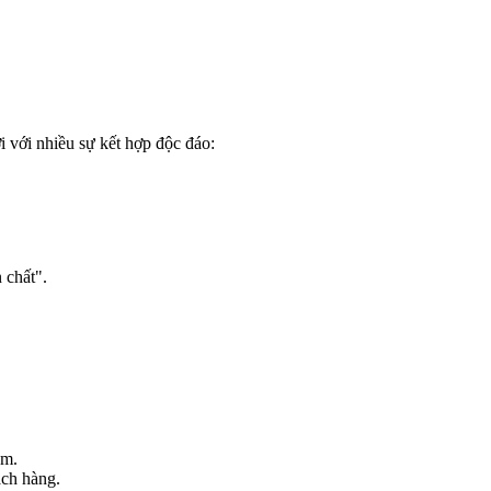
i với nhiều sự kết hợp độc đáo:
 chất".
om.
ách hàng.