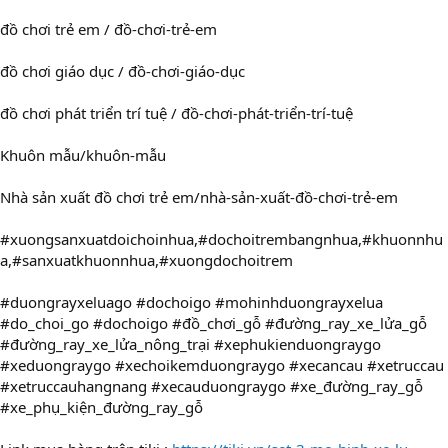
đồ chơi trẻ em / đồ-chơi-trẻ-em
đồ chơi giáo dục / đồ-chơi-giáo-dục
đồ chơi phát triển trí tuệ / đồ-chơi-phát-triển-trí-tuệ
Khuôn mẫu/khuôn-mẫu
Nhà sản xuất đồ chơi trẻ em/nhà-sản-xuất-đồ-chơi-trẻ-em
#xuongsanxuatdoichoinhua,#dochoitrembangnhua,#khuonnhu
a,#sanxuatkhuonnhua,#xuongdochoitrem
#duongrayxeluago #dochoigo #mohinhduongrayxelua
#do_choi_go #dochoigo #đồ_chơi_gỗ #đường_ray_xe_lửa_gỗ
#đường_ray_xe_lửa_nông_trại #xephukienduongraygo
#xeduongraygo #xechoikemduongraygo #xecancau #xetruccau
#xetruccauhangnang #xecauduongraygo #xe_đường_ray_gỗ
#xe_phụ_kiện_đường_ray_gỗ