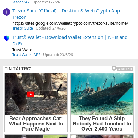
laseer247
Updated:
6/7/26
Trezor Suite (Official) | Desktop & Web Crypto App -
Trezor
https://sites.google.com/wallletcrypto.com/trezor-suite/home/
Trezor Suite
Updated:
24/6/26
Trust® Wallet - Download Wallet Extension | NFTs and
DeFi
Trust Wallet
Trust Wallet APP
Updated:
23/6/26