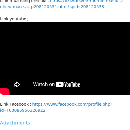
Link mua hàng trên tiki :
https://tiki.vn/set-3-mo-hinh-xe-lu...-
nhieu-mau-sac-p208120531.html?spid=208120533
Link youtube ;
Link Facebook :
https://www.facebook.com/profile.php?
id=100085956326922
Attachments