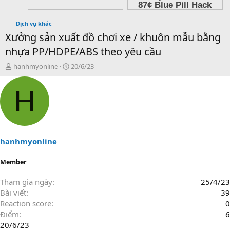
Dịch vụ khác
Xưởng sản xuất đồ chơi xe / khuôn mẫu bằng
nhựa PP/HDPE/ABS theo yêu cầu
T
N
hanhmyonline
20/6/23
h
g
r
à
H
e
y
a
g
d
ử
s
i
t
a
hanhmyonline
r
t
Member
e
r
Tham gia ngày
25/4/23
Bài viết
39
Reaction score
0
Điểm
6
20/6/23