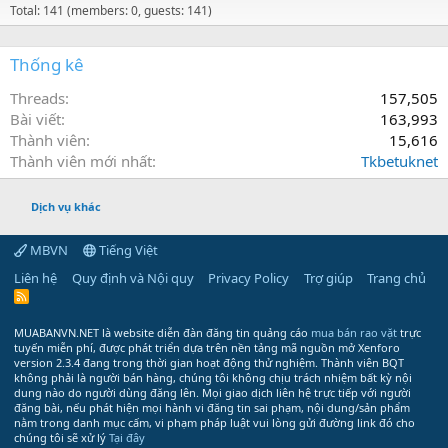
Total: 141 (members: 0, guests: 141)
Thống kê
Threads
157,505
Bài viết
163,993
Thành viên
15,616
Thành viên mới nhất
Tkbetuknet
Dịch vụ khác
MBVN
Tiếng Việt
Liên hệ
Quy định và Nội quy
Privacy Policy
Trợ giúp
Trang chủ
R
S
S
MUABANVN.NET là website diễn đàn đăng tin quảng cáo
mua bán rao vặt
trực
tuyến miễn phí, được phát triển dựa trên nền tảng mã nguồn mở Xenforo
version 2.3.4 đang trong thời gian hoạt động thử nghiệm. Thành viên BQT
không phải là người bán hàng, chúng tôi không chịu trách nhiệm bất kỳ nội
dung nào do người dùng đăng lên. Mọi giao dịch liên hệ trực tiếp với người
đăng bài, nếu phát hiện mọi hành vi đăng tin sai phạm, nội dung/sản phẩm
nằm trong danh mục cấm, vi phạm pháp luật vui lòng gửi đường link đó cho
chúng tôi sẽ xử lý
Tại đây