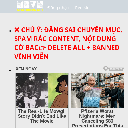
Đăng nhập
Register
❌ CHÚ Ý: ĐĂNG SAI CHUYÊN MỤC,
SPAM RÁC CONTENT, NỘI DUNG
CỜ BẠC👉 DELETE ALL + BANNED
VĨNH VIỄN