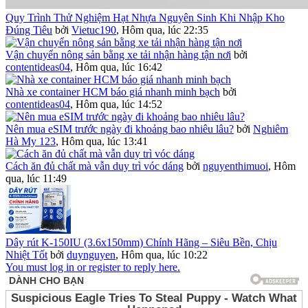
Quy Trình Thử Nghiệm Hạt Nhựa Nguyên Sinh Khi Nhập Kho
Đúng Tiêu
bởi
Vietuc190
,
Hôm qua, lúc 22:35
Vận chuyển nông sản bằng xe tải nhận hàng tận nơi
bởi
contentideas04
,
Hôm qua, lúc 16:42
Nhà xe container HCM báo giá nhanh minh bạch
bởi
contentideas04
,
Hôm qua, lúc 14:52
Nên mua eSIM trước ngày đi khoảng bao nhiêu lâu?
bởi
Nghiêm
Hà My 123
,
Hôm qua, lúc 13:41
Cách ăn đủ chất mà vẫn duy trì vóc dáng
bởi
nguyenthimuoi
,
Hôm
qua, lúc 11:49
Dây rút K-150IU (3.6x150mm) Chính Hãng – Siêu Bền, Chịu
Nhiệt Tốt
bởi
duynguyen
,
Hôm qua, lúc 10:22
You must log in or register to reply here.