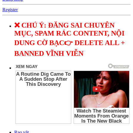
Register
❌ CHÚ Ý: ĐĂNG SAI CHUYÊN
MỤC, SPAM RÁC CONTENT, NỘI
DUNG CỜ BẠC👉 DELETE ALL +
BANNED VĨNH VIỄN
Rao vặt