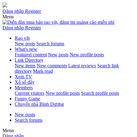
Đăng nhập
Register
Menu
Đăng nhập
Register
Rao vặt
New posts
Search forums
What's new
Featured content
New posts
New profile posts
Link Directory
New items
New comments
Latest reviews
Search link
directory
Mark read
Xem TV
Xổ số đây
Members
Current visitors
New profile posts
Search profile posts
Funny Game
Chuyển nhà Bình Dương
New posts
Search forums
Menu
Đăng nhập