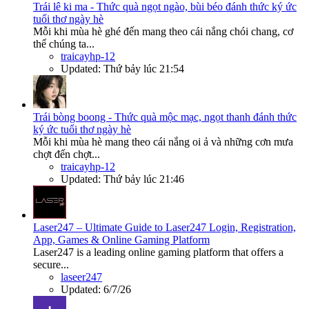
Trái lê ki ma - Thức quà ngọt ngào, bùi béo đánh thức ký ức
tuổi thơ ngày hè
Mỗi khi mùa hè ghé đến mang theo cái nắng chói chang, cơ
thể chúng ta...
traicayhp-12
Updated:
Thứ bảy lúc 21:54
Trái bòng boong - Thức quà mộc mạc, ngọt thanh đánh thức
ký ức tuổi thơ ngày hè
Mỗi khi mùa hè mang theo cái nắng oi ả và những cơn mưa
chợt đến chợt...
traicayhp-12
Updated:
Thứ bảy lúc 21:46
Laser247 – Ultimate Guide to Laser247 Login, Registration,
App, Games & Online Gaming Platform
Laser247 is a leading online gaming platform that offers a
secure...
laseer247
Updated:
6/7/26