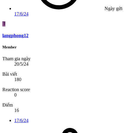
Ngày gửi
17/6/24
L
langphong12
Member
Tham gia ngày
20/5/24
Bài viết
180
Reaction score
0
Điểm
16
17/6/24