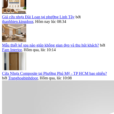
Giá cửa nhựa Đài Loan tại phường Linh Tây
bởi
thanhhien.kingdoor
,
Hôm nay lúc 08:34
Mẫu thiết kế spa nào giúp không gian đẹp và thu hút khách?
bởi
Fam Interior
,
Hôm qua, lúc 10:14
Cửa Nhựa Composite tại Phường Phú Mỹ - TP HCM bao nhiêu?
bởi
Tranghoabinhdoor
,
Hôm qua, lúc 10:08