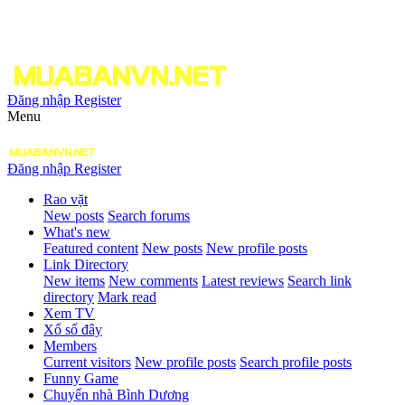
Đăng nhập
Register
Menu
Đăng nhập
Register
Rao vặt
New posts
Search forums
What's new
Featured content
New posts
New profile posts
Link Directory
New items
New comments
Latest reviews
Search link
directory
Mark read
Xem TV
Xổ số đây
Members
Current visitors
New profile posts
Search profile posts
Funny Game
Chuyển nhà Bình Dương