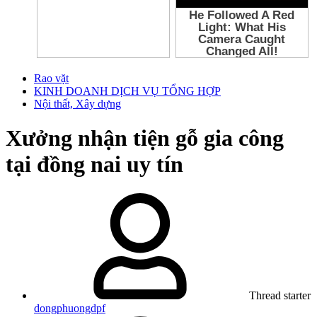
Rao vặt
KINH DOANH DỊCH VỤ TỔNG HỢP
Nội thất, Xây dựng
Xưởng nhận tiện gỗ gia công
tại đồng nai uy tín
Thread starter
dongphuongdpf