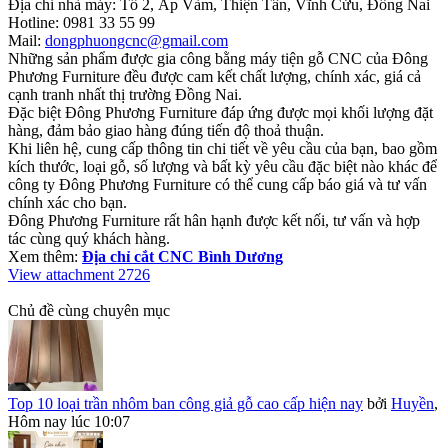
Địa chỉ nhà máy: Tổ 2, Ấp Vàm, Thiện Tân, Vĩnh Cửu, Đồng Nai
Hotline: 0981 33 55 99
Mail:
dongphuongcnc@gmail.com
Những sản phẩm được gia công bằng máy tiện gỗ CNC của Đông
Phương Furniture đều được cam kết chất lượng, chính xác, giá cả
cạnh tranh nhất thị trường Đồng Nai.
Đặc biệt Đông Phương Furniture đáp ứng được mọi khối lượng đặt
hàng, đảm bảo giao hàng đúng tiến độ thoả thuận.
Khi liên hệ, cung cấp thông tin chi tiết về yêu cầu của bạn, bao gồm
kích thước, loại gỗ, số lượng và bất kỳ yêu cầu đặc biệt nào khác để
công ty Đông Phương Furniture có thể cung cấp báo giá và tư vấn
chính xác cho bạn.
Đông Phương Furniture rất hân hạnh được kết nối, tư vấn và hợp
tác cùng quý khách hàng.
Xem thêm:
Địa chỉ cắt CNC Bình Dương
View attachment 2726
Chủ đề cùng chuyên mục
Top 10 loại trần nhôm ban công giả gỗ cao cấp hiện nay
bởi
Huyền
,
Hôm nay lúc 10:07