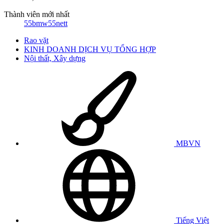
Thành viên mới nhất
55bmw55nett
Rao vặt
KINH DOANH DỊCH VỤ TỔNG HỢP
Nội thất, Xây dựng
MBVN
Tiếng Việt