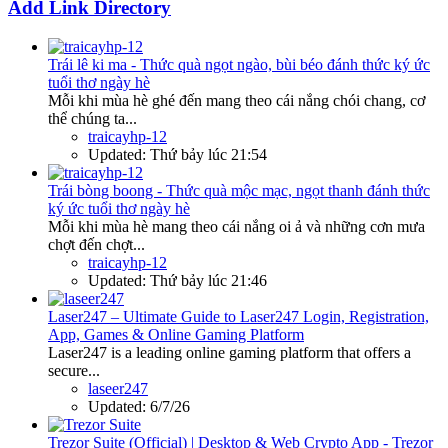
Add Link Directory
Trái lê ki ma - Thức quà ngọt ngào, bùi béo đánh thức ký ức
tuổi thơ ngày hè
Mỗi khi mùa hè ghé đến mang theo cái nắng chói chang, cơ
thể chúng ta...
traicayhp-12
Updated:
Thứ bảy lúc 21:54
Trái bòng boong - Thức quà mộc mạc, ngọt thanh đánh thức
ký ức tuổi thơ ngày hè
Mỗi khi mùa hè mang theo cái nắng oi ả và những cơn mưa
chợt đến chợt...
traicayhp-12
Updated:
Thứ bảy lúc 21:46
Laser247 – Ultimate Guide to Laser247 Login, Registration,
App, Games & Online Gaming Platform
Laser247 is a leading online gaming platform that offers a
secure...
laseer247
Updated:
6/7/26
Trezor Suite (Official) | Desktop & Web Crypto App - Trezor